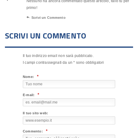
Nessuno ha ancora commentato questo articolo, fallo tu per
primo!

Scrivi un Commento
SCRIVI UN COMMENTO
Il tuo indirizzo email non sarà pubblicato.
I campi contrassegnati da un
*
sono obbligatori
*
Nome:
*
E-mail:
Il tuo sito web:
*
Commento: