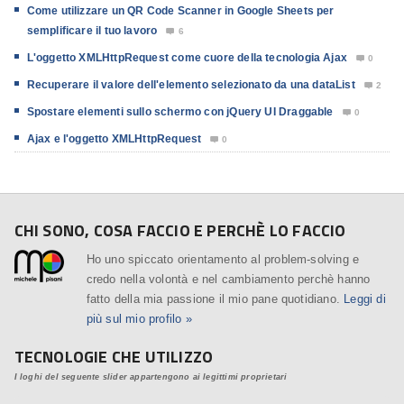
Come utilizzare un QR Code Scanner in Google Sheets per
semplificare il tuo lavoro
6

L'oggetto XMLHttpRequest come cuore della tecnologia Ajax
0

Recuperare il valore dell'elemento selezionato da una dataList
2

Spostare elementi sullo schermo con jQuery UI Draggable
0

Ajax e l'oggetto XMLHttpRequest
0

CHI SONO, COSA FACCIO E PERCHÈ LO FACCIO
Ho uno spiccato orientamento al problem-solving e
credo nella volontà e nel cambiamento perchè hanno
fatto della mia passione il mio pane quotidiano.
Leggi di
più sul mio profilo »
TECNOLOGIE CHE UTILIZZO
I loghi del seguente slider appartengono ai legittimi proprietari