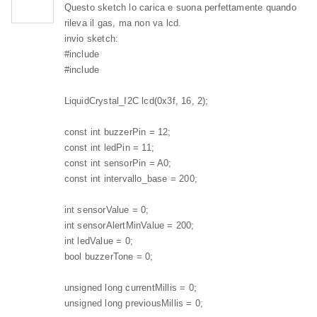
Questo sketch lo carica e suona perfettamente quando
rileva il gas, ma non va lcd.
invio sketch:
#include
#include
LiquidCrystal_I2C lcd(0x3f, 16, 2);
const int buzzerPin = 12;
const int ledPin = 11;
const int sensorPin = A0;
const int intervallo_base = 200;
int sensorValue = 0;
int sensorAlertMinValue = 200;
int ledValue = 0;
bool buzzerTone = 0;
unsigned long currentMillis = 0;
unsigned long previousMillis = 0;