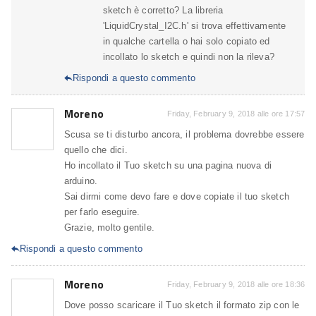
sketch è corretto? La libreria
'LiquidCrystal_I2C.h' si trova effettivamente
in qualche cartella o hai solo copiato ed
incollato lo sketch e quindi non la rileva?
Rispondi a questo commento

Moreno
Friday, February 9, 2018 alle ore 17:57
Scusa se ti disturbo ancora, il problema dovrebbe essere
quello che dici.
Ho incollato il Tuo sketch su una pagina nuova di
arduino.
Sai dirmi come devo fare e dove copiate il tuo sketch
per farlo eseguire.
Grazie, molto gentile.
Rispondi a questo commento

Moreno
Friday, February 9, 2018 alle ore 18:36
Dove posso scaricare il Tuo sketch il formato zip con le