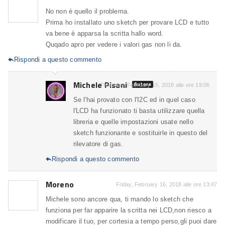
No non è quello il problema.
Prima ho installato uno sketch per provare LCD e tutto
va bene è apparsa la scritta hallo word.
Quqado apro per vedere i valori gas non li da.
Rispondi a questo commento

Michele Pisani
Autore
Thursday, February 15, 2018 alle ore 19:06
Se l'hai provato con l'I2C ed in quel caso
l'LCD ha funzionato ti basta utilizzare quella
libreria e quelle impostazioni usate nello
sketch funzionante e sostituirle in questo del
rilevatore di gas.
Rispondi a questo commento

Moreno
Friday, February 16, 2018 alle ore 13:47
Michele sono ancore qua, ti mando lo sketch che
funziona per far apparire la scritta nei LCD,non riesco a
modificare il tuo, per cortesia a tempo perso,gli puoi dare