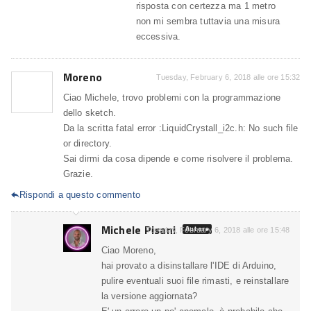
risposta con certezza ma 1 metro
non mi sembra tuttavia una misura
eccessiva.
Moreno
Tuesday, February 6, 2018 alle ore 15:32
Ciao Michele, trovo problemi con la programmazione
dello sketch.
Da la scritta fatal error :LiquidCrystall_i2c.h: No such file
or directory.
Sai dirmi da cosa dipende e come risolvere il problema.
Grazie.
Rispondi a questo commento

Michele Pisani
Autore
Tuesday, February 6, 2018 alle ore 15:48
Ciao Moreno,
hai provato a disinstallare l'IDE di Arduino,
pulire eventuali suoi file rimasti, e reinstallare
la versione aggiornata?