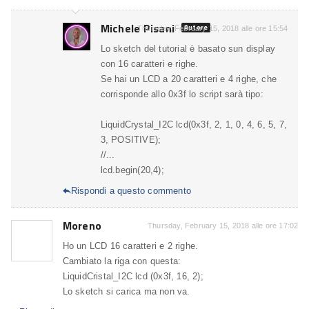
Michele Pisani
Autore
Thursday, February 15, 2018 alle ore 15:54
Lo sketch del tutorial è basato sun display
con 16 caratteri e righe.
Se hai un LCD a 20 caratteri e 4 righe, che
corrisponde allo 0x3f lo script sarà tipo:
LiquidCrystal_I2C lcd(0x3f, 2, 1, 0, 4, 6, 5, 7,
3, POSITIVE);
//...
lcd.begin(20,4);
Rispondi a questo commento

Moreno
Thursday, February 15, 2018 alle ore 17:02
Ho un LCD 16 caratteri e 2 righe.
Cambiato la riga con questa:
LiquidCristal_I2C lcd (0x3f, 16, 2);
Lo sketch si carica ma non va.