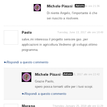
Michele Pisani
Autore
Monday, May 15, 2017 alle ore 21:36
Di niente Angelo, l'importante è che
sei riuscito a risolvere.
Paolo
Tuesday, June 13, 2017 alle ore 18:49
salve,mi interessa il progetto sensore gas ,per
applicazioni in agricoltura.Vedremo gli sviluppi.ottimo
programma.
Rispondi a questo commento

Michele Pisani
Autore
Thursday, June 15, 2017 alle ore 22:42
Grazie Paolo,
spero possa tornarti utile per i tuoi scopi.
Rispondi a questo commento

Moreno
Thursday, January 25, 2018 alle ore 11:29