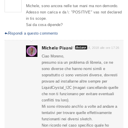
Michele, sono ancora nelle tue mani ma non demordo.
Adesso non carica e da \: "POSITIVE" vas not declared
in tis scope.
Sai da cosa dipende?
Rispondi a questo commento

Michele Pisani
Autore
Wednesday, February 14, 2018 alle ore 17:26
Ciao Moreno,
presumo sia un problema di libreria, ce ne
sono diverse che hanno nomi simili e
soprattutto ci sono versioni diverse, dovresti
provare ad installarne altre sempre per
LiquidCrystal_I2C (magari cancellando quelle
che non ti funzionano per evitare eventuali
conflitti tra loro).
Mi sono ritrovato anch'io a volte ad andare a
tentativi per trovare quelle effettivamente
funzionanti nei diversi sketch.
Non ricordo nel caso specifico quale ho