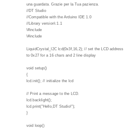
una guardata. Grazie per la Tua pazienza.
//DT Studio
//Compatible with the Arduino IDE 1.0
//Library version\:1.1
\#include
\#include
LiquidCrystal_I2C lcd(0x3f,16,2); // set the LCD address
to 0x27 for a 16 chars and 2 line display
void setup()
{
lcd.init(); // initialize the lcd
// Print a message to the LCD.
lcd.backlight();
lcd.print("Hello,DT Studio!");
}
void loop()