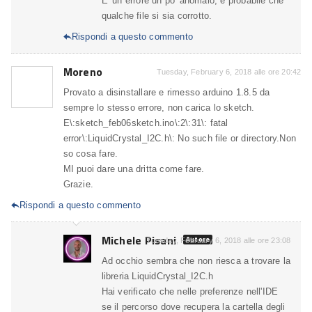
E' un errore un po' anomalo, è probabile che
qualche file si sia corrotto.
Rispondi a questo commento

Moreno
Tuesday, February 6, 2018 alle ore 20:42
Provato a disinstallare e rimesso arduino 1.8.5 da
sempre lo stesso errore, non carica lo sketch.
E\:sketch_feb06sketch.ino\:2\:31\: fatal
error\:LiquidCrystal_I2C.h\: No such file or directory.Non
so cosa fare.
MI puoi dare una dritta come fare.
Grazie.
Rispondi a questo commento

Michele Pisani
Autore
Tuesday, February 6, 2018 alle ore 23:08
Ad occhio sembra che non riesca a trovare la
libreria LiquidCrystal_I2C.h
Hai verificato che nelle preferenze nell'IDE
se il percorso dove recupera la cartella degli