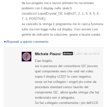
da tuo progetto ma a lavoro ultimato ho riscontrato
problemi con il display nello sketch
visualizzo\:LiquidCrystal_I2C lcd(0x27, 2, 1, 0, 4, 5, 6,
7, 3, POSITIVE);
se cancello la stringa il programma me lo carica funziona
tutto ma non leggo nulla sul display. Vuoi essere cosi
gentile da indicarmi la soluzione. grazie e buona serata.
Rispondi a questo commento

Michele Pisani
Autore
Sunday, May 14, 2017 alle ore 00:16
Ciao Angelo,
sei in possesso del convertitore I2C (ovvero
quel componente nero che vedi nel video
sopra il display LCD)? In caso negativo,
ossia se hai collegato i singoli pin come da
procedura standard senza l'ausilio del
componente I2C, allora quella stringa che hai
evidenziato non è adeguata.
Se hai collegato correttamente i pin dell'LCD