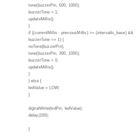
tone(buzzerPin, 500, 1000);
buzzerTone = 1;
updateMillis();
}
if ((currentMillis - previousMillis) >= (intervallo_base) &&
buzzerTone == 1) {
noTone(buzzerPin);
tone(buzzerPin, 300, 1000);
buzzerTone = 0;
updateMillis();
}
} else {
ledValue = LOW;
}
digitalWrite(ledPin, ledValue);
delay(100);
}