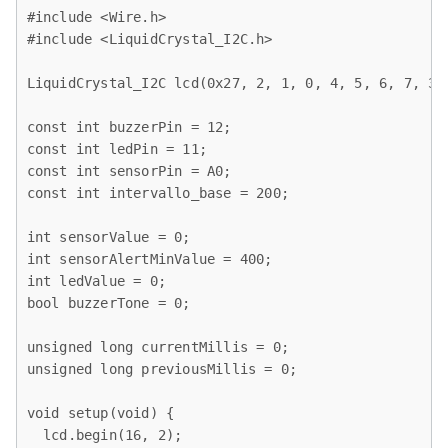
#include <Wire.h>

#include <LiquidCrystal_I2C.h>

LiquidCrystal_I2C lcd(0x27, 2, 1, 0, 4, 5, 6, 7, 3, 
const int buzzerPin = 12;

const int ledPin = 11;

const int sensorPin = A0;

const int intervallo_base = 200;

int sensorValue = 0;

int sensorAlertMinValue = 400;

int ledValue = 0;

bool buzzerTone = 0;

unsigned long currentMillis = 0;

unsigned long previousMillis = 0;

void setup(void) {

  lcd.begin(16, 2);
