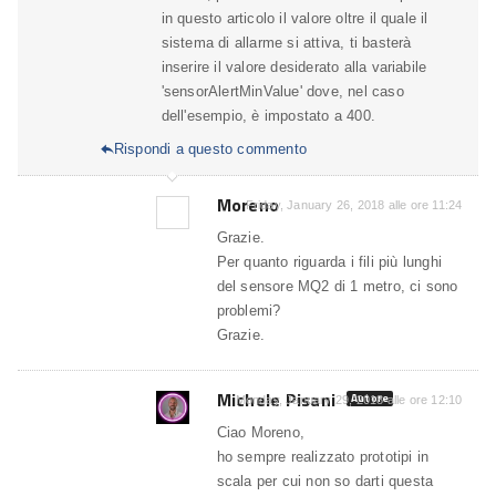
in questo articolo il valore oltre il quale il
sistema di allarme si attiva, ti basterà
inserire il valore desiderato alla variabile
'sensorAlertMinValue' dove, nel caso
dell'esempio, è impostato a 400.
Rispondi a questo commento

Moreno
Friday, January 26, 2018 alle ore 11:24
Grazie.
Per quanto riguarda i fili più lunghi
del sensore MQ2 di 1 metro, ci sono
problemi?
Grazie.
Michele Pisani
Autore
Monday, January 29, 2018 alle ore 12:10
Ciao Moreno,
ho sempre realizzato prototipi in
scala per cui non so darti questa