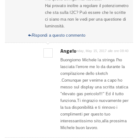
Hai provato inoltre a regolare il potenziometro
che sta sulla I2C? Può essere che le scritte
ci siano ma non le vedi per una questione di
luminosità.
Rispondi a questo commento

Angelo
Monday, May 15, 2017 alle ore 08:40
Buongiorno Michele la stringa l'ho
lasciata l'errore me lo da durante la
compilazione dello sketch
.Comunque per venirne a capo ho
messo sul display una scritta statica
"rilevato gas pericolo!!!" Ed il tutto
funziona.Ti ringrazio nuovamente per
la tua disponibilità e ti rinnovo i
complimenti per questo tuo
interessantissimo sito,alla prossima
Michele buon lavoro.