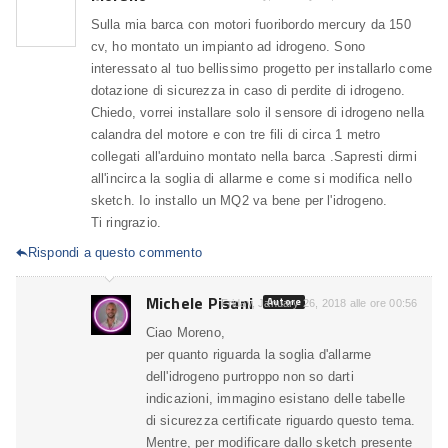
Sulla mia barca con motori fuoribordo mercury da 150
cv, ho montato un impianto ad idrogeno. Sono
interessato al tuo bellissimo progetto per installarlo come
dotazione di sicurezza in caso di perdite di idrogeno.
Chiedo, vorrei installare solo il sensore di idrogeno nella
calandra del motore e con tre fili di circa 1 metro
collegati all'arduino montato nella barca .Sapresti dirmi
all'incirca la soglia di allarme e come si modifica nello
sketch. Io installo un MQ2 va bene per l'idrogeno.
Ti ringrazio.
Rispondi a questo commento

Michele Pisani
Autore
Friday, January 26, 2018 alle ore 00:56
Ciao Moreno,
per quanto riguarda la soglia d'allarme
dell'idrogeno purtroppo non so darti
indicazioni, immagino esistano delle tabelle
di sicurezza certificate riguardo questo tema.
Mentre, per modificare dallo sketch presente