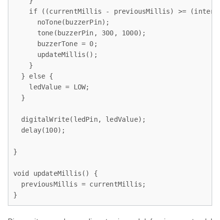
    }

    if ((currentMillis - previousMillis) >= (interva
      noTone(buzzerPin);

      tone(buzzerPin, 300, 1000);

      buzzerTone = 0;

      updateMillis();

    }

  } else {

    ledValue = LOW;

  }

  digitalWrite(ledPin, ledValue);

  delay(100);

}

void updateMillis() {

  previousMillis = currentMillis;

}