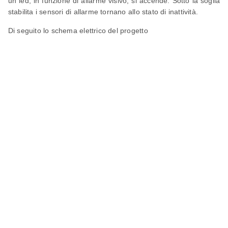
un led, in funzione di allarme visivo, si accende. Sotto la soglia
stabilita i sensori di allarme tornano allo stato di inattività.
Di seguito lo schema elettrico del progetto