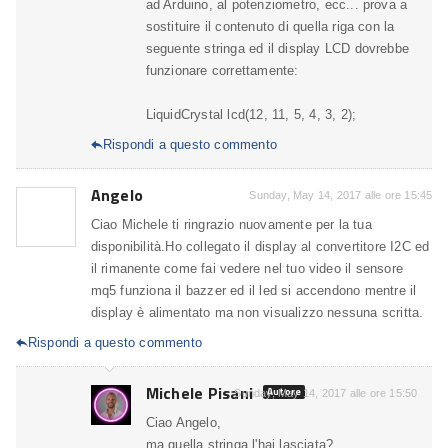
ad Arduino, al potenziometro, ecc... prova a
sostituire il contenuto di quella riga con la
seguente stringa ed il display LCD dovrebbe
funzionare correttamente:
LiquidCrystal lcd(12, 11, 5, 4, 3, 2);
Rispondi a questo commento

Angelo
Sunday, May 14, 2017 alle ore 15:45
Ciao Michele ti ringrazio nuovamente per la tua
disponibilità.Ho collegato il display al convertitore I2C ed
il rimanente come fai vedere nel tuo video il sensore
mq5 funziona il bazzer ed il led si accendono mentre il
display è alimentato ma non visualizzo nessuna scritta.
Rispondi a questo commento

Michele Pisani
Autore
Sunday, May 14, 2017 alle ore 15:50
Ciao Angelo,
ma quella stringa l'hai lasciata?