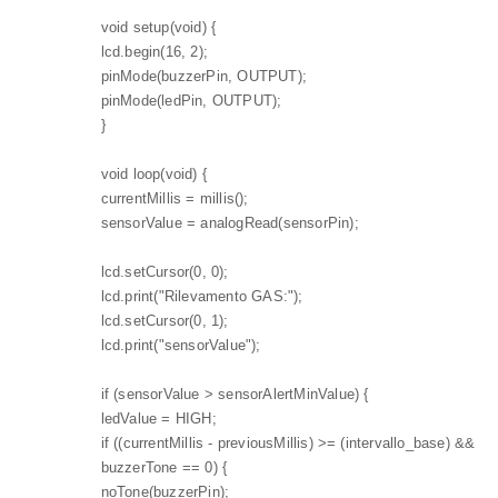
void setup(void) {
lcd.begin(16, 2);
pinMode(buzzerPin, OUTPUT);
pinMode(ledPin, OUTPUT);
}
void loop(void) {
currentMillis = millis();
sensorValue = analogRead(sensorPin);
lcd.setCursor(0, 0);
lcd.print("Rilevamento GAS:");
lcd.setCursor(0, 1);
lcd.print("sensorValue");
if (sensorValue > sensorAlertMinValue) {
ledValue = HIGH;
if ((currentMillis - previousMillis) >= (intervallo_base) &&
buzzerTone == 0) {
noTone(buzzerPin);