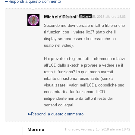
Rispondi a questo commento

Michele Pisani
Autore
Thursday, February 15, 2018 alle ore 18:03
Secondo me devi cercare un'altra libreria che
ti funzioni con il valore 0x27 (dato che il
display sembra essere lo stesso che ho
usato nel video).
Hai provato a togliere tutti i riferimenti relativi
all'LCD dallo sketch e provare a vedere se il
resto ti funziona? In quel modo avresti
intanto un sistema funzionante (senza
visualizzare i valori nell'LCD), dopodiché puoi
concentrarti a far funzionare l'LCD
indipendentemente da tutto il resto dei
sensori collegati.
Rispondi a questo commento

Moreno
Thursday, February 15, 2018 alle ore 18:42