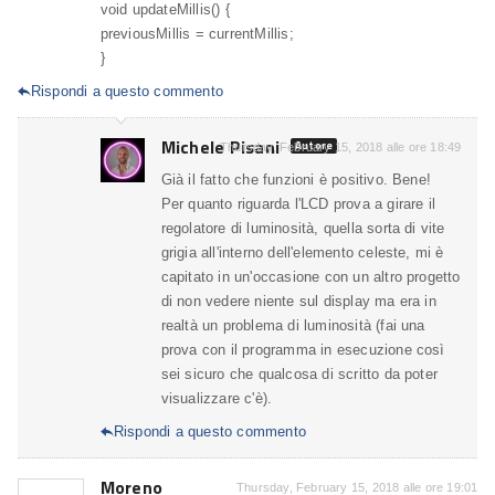
void updateMillis() {
previousMillis = currentMillis;
}
Rispondi a questo commento

Michele Pisani
Autore
Thursday, February 15, 2018 alle ore 18:49
Già il fatto che funzioni è positivo. Bene!
Per quanto riguarda l'LCD prova a girare il
regolatore di luminosità, quella sorta di vite
grigia all'interno dell'elemento celeste, mi è
capitato in un'occasione con un altro progetto
di non vedere niente sul display ma era in
realtà un problema di luminosità (fai una
prova con il programma in esecuzione così
sei sicuro che qualcosa di scritto da poter
visualizzare c'è).
Rispondi a questo commento

Moreno
Thursday, February 15, 2018 alle ore 19:01