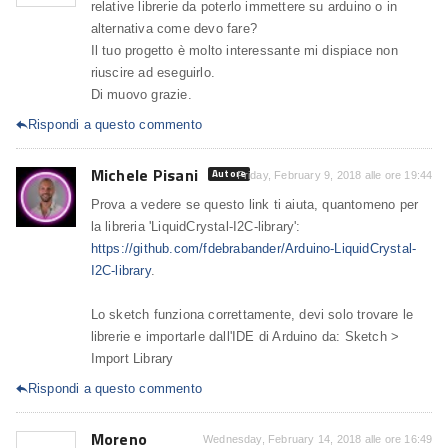
relative librerie da poterlo immettere su arduino o in
alternativa come devo fare?
Il tuo progetto è molto interessante mi dispiace non
riuscire ad eseguirlo.
Di muovo grazie.
Rispondi a questo commento

Michele Pisani
Autore
Friday, February 9, 2018 alle ore 19:44
Prova a vedere se questo link ti aiuta, quantomeno per
la libreria 'LiquidCrystal-I2C-library':
https://github.com/fdebrabander/Arduino-LiquidCrystal-
I2C-library
.
Lo sketch funziona correttamente, devi solo trovare le
librerie e importarle dall'IDE di Arduino da: Sketch >
Import Library
Rispondi a questo commento

Moreno
Wednesday, February 14, 2018 alle ore 16:49