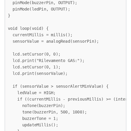
  pinMode(buzzerPin, OUTPUT);

  pinMode(ledPin, OUTPUT);

}

void loop(void) { 

  currentMillis = millis();

  sensorValue = analogRead(sensorPin);

  lcd.setCursor(0, 0);

  lcd.print("Rilevamento GAS:");

  lcd.setCursor(0, 1);

  lcd.print(sensorValue);

  if (sensorValue > sensorAlertMinValue) {

    ledValue = HIGH;

    if ((currentMillis - previousMillis) >= (interva
      noTone(buzzerPin);

      tone(buzzerPin, 500, 1000);

      buzzerTone = 1;

      updateMillis();
