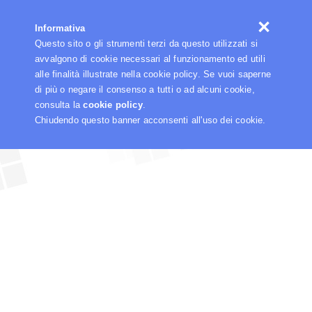
☰
Informativa
Questo sito o gli strumenti terzi da questo utilizzati si
avvalgono di cookie necessari al funzionamento ed utili
alle finalità illustrate nella cookie policy. Se vuoi saperne
di più o negare il consenso a tutti o ad alcuni cookie,
consulta la
cookie policy
.
Chiudendo questo banner acconsenti all'uso dei cookie.