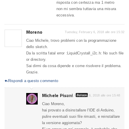
risposta con certezza ma 1 metro
non mi sembra tuttavia una misura
eccessiva.
Moreno
Tuesday, February 6, 2018 alle ore 15:32
Ciao Michele, trovo problemi con la programmazione
dello sketch.
Da la scritta fatal error :LiquidCrystall_i2c.h: No such file
or directory.
Sai dirmi da cosa dipende e come risolvere il problema.
Grazie.
Rispondi a questo commento

Michele Pisani
Autore
Tuesday, February 6, 2018 alle ore 15:48
Ciao Moreno,
hai provato a disinstallare l'IDE di Arduino,
pulire eventuali suoi file rimasti, e reinstallare
la versione aggiornata?