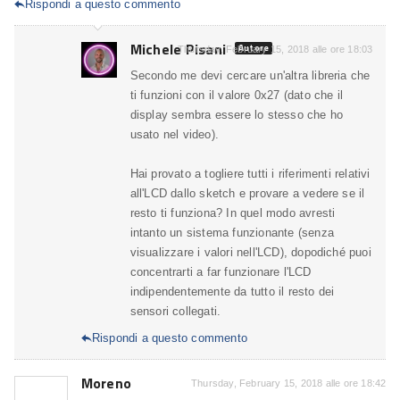
Rispondi a questo commento

Michele Pisani
Autore
Thursday, February 15, 2018 alle ore 18:03
Secondo me devi cercare un'altra libreria che
ti funzioni con il valore 0x27 (dato che il
display sembra essere lo stesso che ho
usato nel video).
Hai provato a togliere tutti i riferimenti relativi
all'LCD dallo sketch e provare a vedere se il
resto ti funziona? In quel modo avresti
intanto un sistema funzionante (senza
visualizzare i valori nell'LCD), dopodiché puoi
concentrarti a far funzionare l'LCD
indipendentemente da tutto il resto dei
sensori collegati.
Rispondi a questo commento

Moreno
Thursday, February 15, 2018 alle ore 18:42