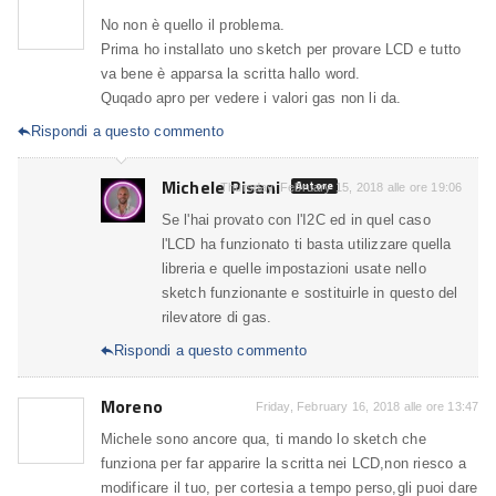
No non è quello il problema.
Prima ho installato uno sketch per provare LCD e tutto
va bene è apparsa la scritta hallo word.
Quqado apro per vedere i valori gas non li da.
Rispondi a questo commento

Michele Pisani
Autore
Thursday, February 15, 2018 alle ore 19:06
Se l'hai provato con l'I2C ed in quel caso
l'LCD ha funzionato ti basta utilizzare quella
libreria e quelle impostazioni usate nello
sketch funzionante e sostituirle in questo del
rilevatore di gas.
Rispondi a questo commento

Moreno
Friday, February 16, 2018 alle ore 13:47
Michele sono ancore qua, ti mando lo sketch che
funziona per far apparire la scritta nei LCD,non riesco a
modificare il tuo, per cortesia a tempo perso,gli puoi dare