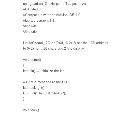
una guardata. Grazie per la Tua pazienza.
//DT Studio
//Compatible with the Arduino IDE 1.0
//Library version\:1.1
\#include
\#include
LiquidCrystal_I2C lcd(0x3f,16,2); // set the LCD address
to 0x27 for a 16 chars and 2 line display
void setup()
{
lcd.init(); // initialize the lcd
// Print a message to the LCD.
lcd.backlight();
lcd.print("Hello,DT Studio!");
}
void loop()