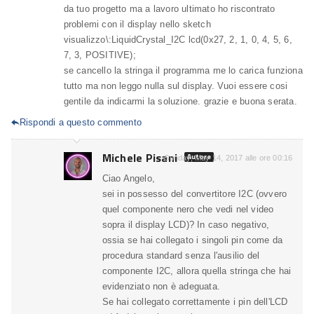
da tuo progetto ma a lavoro ultimato ho riscontrato
problemi con il display nello sketch
visualizzo\:LiquidCrystal_I2C lcd(0x27, 2, 1, 0, 4, 5, 6,
7, 3, POSITIVE);
se cancello la stringa il programma me lo carica funziona
tutto ma non leggo nulla sul display. Vuoi essere cosi
gentile da indicarmi la soluzione. grazie e buona serata.
Rispondi a questo commento

Michele Pisani
Autore
Sunday, May 14, 2017 alle ore 00:16
Ciao Angelo,
sei in possesso del convertitore I2C (ovvero
quel componente nero che vedi nel video
sopra il display LCD)? In caso negativo,
ossia se hai collegato i singoli pin come da
procedura standard senza l'ausilio del
componente I2C, allora quella stringa che hai
evidenziato non è adeguata.
Se hai collegato correttamente i pin dell'LCD