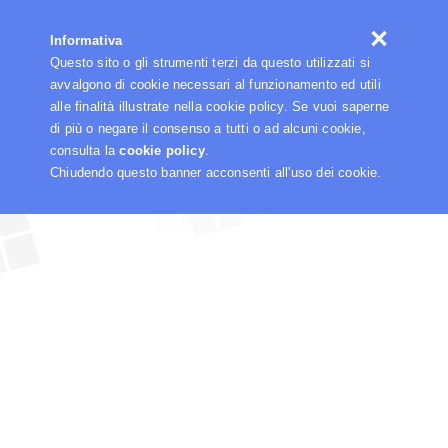
☰
Informativa
Questo sito o gli strumenti terzi da questo utilizzati si
avvalgono di cookie necessari al funzionamento ed utili
alle finalità illustrate nella cookie policy. Se vuoi saperne
di più o negare il consenso a tutti o ad alcuni cookie,
consulta la
cookie policy
.
Chiudendo questo banner acconsenti all'uso dei cookie.