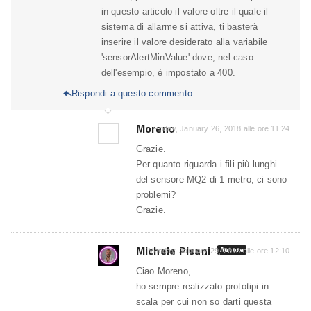
in questo articolo il valore oltre il quale il
sistema di allarme si attiva, ti basterà
inserire il valore desiderato alla variabile
'sensorAlertMinValue' dove, nel caso
dell'esempio, è impostato a 400.
Rispondi a questo commento

Moreno
Friday, January 26, 2018 alle ore 11:24
Grazie.
Per quanto riguarda i fili più lunghi
del sensore MQ2 di 1 metro, ci sono
problemi?
Grazie.
Michele Pisani
Autore
Monday, January 29, 2018 alle ore 12:10
Ciao Moreno,
ho sempre realizzato prototipi in
scala per cui non so darti questa