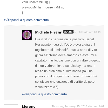
void updateMillis() {
previousMillis = currentMillis;
}
Rispondi a questo commento

Michele Pisani
Autore
Thursday, February 15, 2018 alle ore 18:49
Già il fatto che funzioni è positivo. Bene!
Per quanto riguarda l'LCD prova a girare il
regolatore di luminosità, quella sorta di vite
grigia all'interno dell'elemento celeste, mi è
capitato in un'occasione con un altro progetto
di non vedere niente sul display ma era in
realtà un problema di luminosità (fai una
prova con il programma in esecuzione così
sei sicuro che qualcosa di scritto da poter
visualizzare c'è).
Rispondi a questo commento

Moreno
Thursday, February 15, 2018 alle ore 19:01