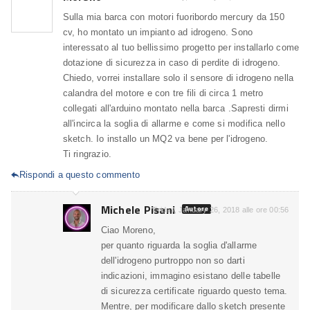
Sulla mia barca con motori fuoribordo mercury da 150
cv, ho montato un impianto ad idrogeno. Sono
interessato al tuo bellissimo progetto per installarlo come
dotazione di sicurezza in caso di perdite di idrogeno.
Chiedo, vorrei installare solo il sensore di idrogeno nella
calandra del motore e con tre fili di circa 1 metro
collegati all'arduino montato nella barca .Sapresti dirmi
all'incirca la soglia di allarme e come si modifica nello
sketch. Io installo un MQ2 va bene per l'idrogeno.
Ti ringrazio.
Rispondi a questo commento

Michele Pisani
Autore
Friday, January 26, 2018 alle ore 00:56
Ciao Moreno,
per quanto riguarda la soglia d'allarme
dell'idrogeno purtroppo non so darti
indicazioni, immagino esistano delle tabelle
di sicurezza certificate riguardo questo tema.
Mentre, per modificare dallo sketch presente