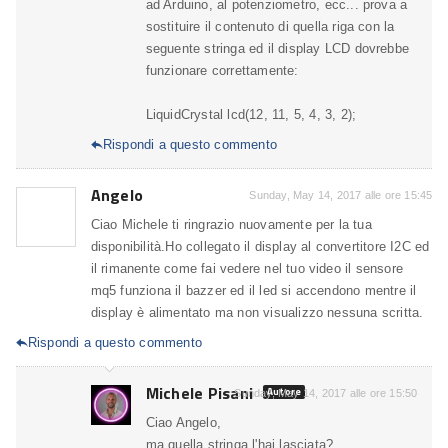
ad Arduino, al potenziometro, ecc... prova a
sostituire il contenuto di quella riga con la
seguente stringa ed il display LCD dovrebbe
funzionare correttamente:
LiquidCrystal lcd(12, 11, 5, 4, 3, 2);
Rispondi a questo commento

Angelo
Sunday, May 14, 2017 alle ore 15:45
Ciao Michele ti ringrazio nuovamente per la tua
disponibilità.Ho collegato il display al convertitore I2C ed
il rimanente come fai vedere nel tuo video il sensore
mq5 funziona il bazzer ed il led si accendono mentre il
display è alimentato ma non visualizzo nessuna scritta.
Rispondi a questo commento

Michele Pisani
Autore
Sunday, May 14, 2017 alle ore 15:50
Ciao Angelo,
ma quella stringa l'hai lasciata?