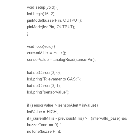
void setup(void) {
lcd.begin(16, 2);
pinMode(buzzerPin, OUTPUT);
pinMode(ledPin, OUTPUT);
}
void loop(void) {
currentMillis = millis();
sensorValue = analogRead(sensorPin);
lcd.setCursor(0, 0);
lcd.print("Rilevamento GAS:");
lcd.setCursor(0, 1);
lcd.print("sensorValue");
if (sensorValue > sensorAlertMinValue) {
ledValue = HIGH;
if ((currentMillis - previousMillis) >= (intervallo_base) &&
buzzerTone == 0) {
noTone(buzzerPin);