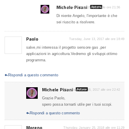
Michele Pisani
Autore
Monday, May 15, 2017 alle ore 21:36
Di niente Angelo, l'importante è che
sei riuscito a risolvere.
Paolo
Tuesday, June 13, 2017 alle ore 18:49
salve,mi interessa il progetto sensore gas ,per
applicazioni in agricoltura.Vedremo gli sviluppi.ottimo
programma.
Rispondi a questo commento

Michele Pisani
Autore
Thursday, June 15, 2017 alle ore 22:42
Grazie Paolo,
spero possa tornarti utile per i tuoi scopi.
Rispondi a questo commento

Moreno
Thursday, January 25, 2018 alle ore 11:29