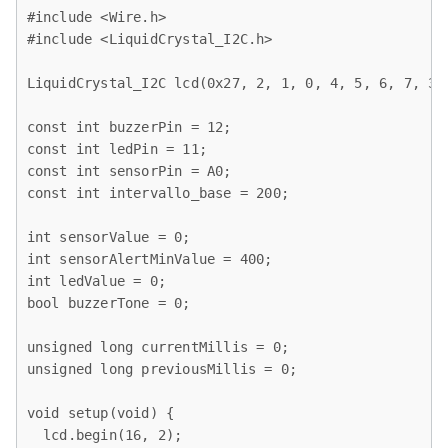
#include <Wire.h>

#include <LiquidCrystal_I2C.h>

LiquidCrystal_I2C lcd(0x27, 2, 1, 0, 4, 5, 6, 7, 3, 
const int buzzerPin = 12;

const int ledPin = 11;

const int sensorPin = A0;

const int intervallo_base = 200;

int sensorValue = 0;

int sensorAlertMinValue = 400;

int ledValue = 0;

bool buzzerTone = 0;

unsigned long currentMillis = 0;

unsigned long previousMillis = 0;

void setup(void) {

  lcd.begin(16, 2);
