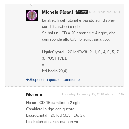
Michele Pisani
Autore
Thursday, February 15, 2018 alle ore 15:54
Lo sketch del tutorial è basato sun display
con 16 caratteri e righe.
Se hai un LCD a 20 caratteri e 4 righe, che
corrisponde allo 0x3f lo script sarà tipo:
LiquidCrystal_I2C lcd(0x3f, 2, 1, 0, 4, 6, 5, 7,
3, POSITIVE);
//...
lcd.begin(20,4);
Rispondi a questo commento

Moreno
Thursday, February 15, 2018 alle ore 17:02
Ho un LCD 16 caratteri e 2 righe.
Cambiato la riga con questa:
LiquidCristal_I2C lcd (0x3f, 16, 2);
Lo sketch si carica ma non va.