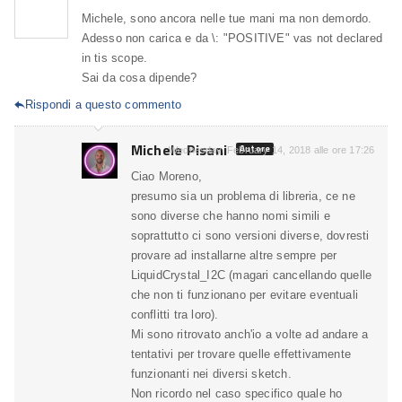
Michele, sono ancora nelle tue mani ma non demordo.
Adesso non carica e da \: "POSITIVE" vas not declared
in tis scope.
Sai da cosa dipende?
Rispondi a questo commento

Michele Pisani
Autore
Wednesday, February 14, 2018 alle ore 17:26
Ciao Moreno,
presumo sia un problema di libreria, ce ne
sono diverse che hanno nomi simili e
soprattutto ci sono versioni diverse, dovresti
provare ad installarne altre sempre per
LiquidCrystal_I2C (magari cancellando quelle
che non ti funzionano per evitare eventuali
conflitti tra loro).
Mi sono ritrovato anch'io a volte ad andare a
tentativi per trovare quelle effettivamente
funzionanti nei diversi sketch.
Non ricordo nel caso specifico quale ho