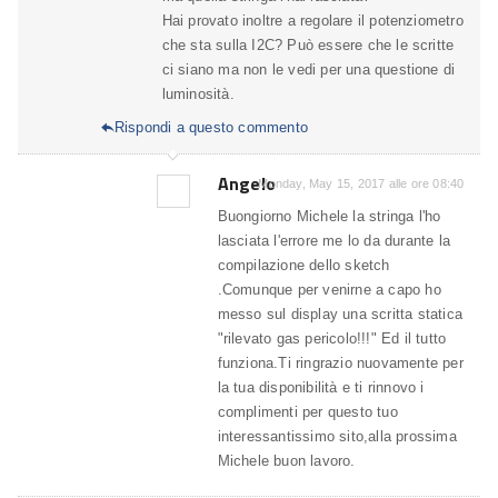
Hai provato inoltre a regolare il potenziometro
che sta sulla I2C? Può essere che le scritte
ci siano ma non le vedi per una questione di
luminosità.
Rispondi a questo commento

Angelo
Monday, May 15, 2017 alle ore 08:40
Buongiorno Michele la stringa l'ho
lasciata l'errore me lo da durante la
compilazione dello sketch
.Comunque per venirne a capo ho
messo sul display una scritta statica
"rilevato gas pericolo!!!" Ed il tutto
funziona.Ti ringrazio nuovamente per
la tua disponibilità e ti rinnovo i
complimenti per questo tuo
interessantissimo sito,alla prossima
Michele buon lavoro.