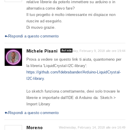
relative librerie da poterlo immettere su arduino o in
alternativa come devo fare?
Il tuo progetto è molto interessante mi dispiace non
riuscire ad eseguirlo.
Di muovo grazie.
Rispondi a questo commento

Michele Pisani
Autore
Friday, February 9, 2018 alle ore 19:44
Prova a vedere se questo link ti aiuta, quantomeno per
la libreria 'LiquidCrystal-I2C-library':
https://github.com/fdebrabander/Arduino-LiquidCrystal-
I2C-library
.
Lo sketch funziona correttamente, devi solo trovare le
librerie e importarle dall'IDE di Arduino da: Sketch >
Import Library
Rispondi a questo commento

Moreno
Wednesday, February 14, 2018 alle ore 16:49