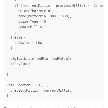
    }

    if ((currentMillis - previousMillis) >= (interva
      noTone(buzzerPin);

      tone(buzzerPin, 300, 1000);

      buzzerTone = 0;

      updateMillis();

    }

  } else {

    ledValue = LOW;

  }

  digitalWrite(ledPin, ledValue);

  delay(100);

}

void updateMillis() {

  previousMillis = currentMillis;

}