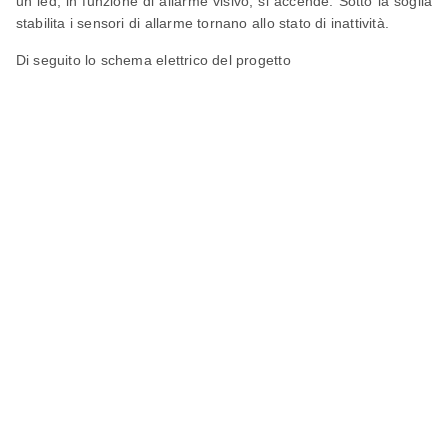
un led, in funzione di allarme visivo, si accende. Sotto la soglia
stabilita i sensori di allarme tornano allo stato di inattività.
Di seguito lo schema elettrico del progetto