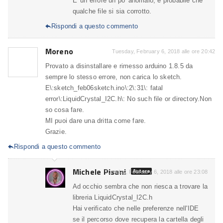
E' un errore un po' anomalo, è probabile che
qualche file si sia corrotto.
Rispondi a questo commento

Moreno
Tuesday, February 6, 2018 alle ore 20:42
Provato a disinstallare e rimesso arduino 1.8.5 da
sempre lo stesso errore, non carica lo sketch.
E\:sketch_feb06sketch.ino\:2\:31\: fatal
error\:LiquidCrystal_I2C.h\: No such file or directory.Non
so cosa fare.
MI puoi dare una dritta come fare.
Grazie.
Rispondi a questo commento

Michele Pisani
Autore
Tuesday, February 6, 2018 alle ore 23:08
Ad occhio sembra che non riesca a trovare la
libreria LiquidCrystal_I2C.h
Hai verificato che nelle preferenze nell'IDE
se il percorso dove recupera la cartella degli