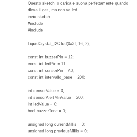
Questo sketch lo carica e suona perfettamente quando
rileva il gas, ma non va lcd.
invio sketch:
#include
#include
LiquidCrystal_I2C lcd(0x3f, 16, 2);
const int buzzerPin = 12;
const int ledPin = 11;
const int sensorPin = A0;
const int intervallo_base = 200;
int sensorValue = 0;
int sensorAlertMinValue = 200;
int ledValue = 0;
bool buzzerTone = 0;
unsigned long currentMillis = 0;
unsigned long previousMillis = 0;