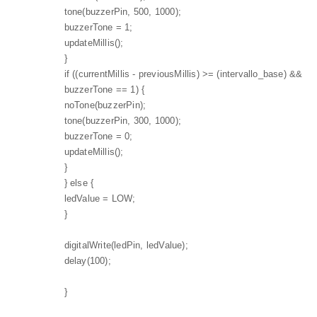
tone(buzzerPin, 500, 1000);
buzzerTone = 1;
updateMillis();
}
if ((currentMillis - previousMillis) >= (intervallo_base) &&
buzzerTone == 1) {
noTone(buzzerPin);
tone(buzzerPin, 300, 1000);
buzzerTone = 0;
updateMillis();
}
} else {
ledValue = LOW;
}
digitalWrite(ledPin, ledValue);
delay(100);
}