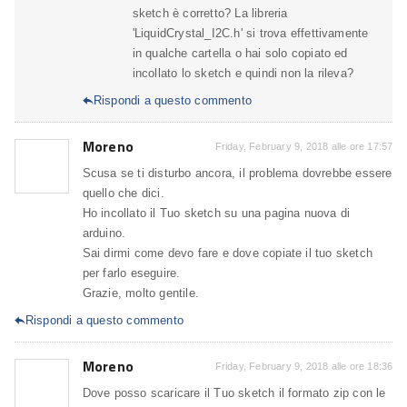
sketch è corretto? La libreria
'LiquidCrystal_I2C.h' si trova effettivamente
in qualche cartella o hai solo copiato ed
incollato lo sketch e quindi non la rileva?
Rispondi a questo commento

Moreno
Friday, February 9, 2018 alle ore 17:57
Scusa se ti disturbo ancora, il problema dovrebbe essere
quello che dici.
Ho incollato il Tuo sketch su una pagina nuova di
arduino.
Sai dirmi come devo fare e dove copiate il tuo sketch
per farlo eseguire.
Grazie, molto gentile.
Rispondi a questo commento

Moreno
Friday, February 9, 2018 alle ore 18:36
Dove posso scaricare il Tuo sketch il formato zip con le