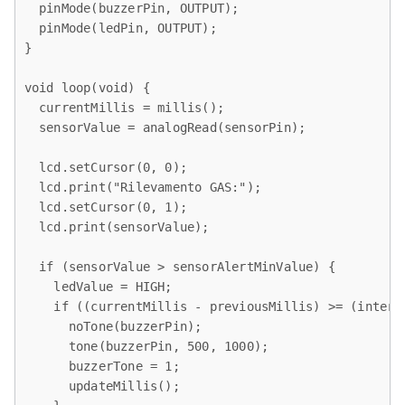
  pinMode(buzzerPin, OUTPUT);

  pinMode(ledPin, OUTPUT);

}

void loop(void) { 

  currentMillis = millis();

  sensorValue = analogRead(sensorPin);

  lcd.setCursor(0, 0);

  lcd.print("Rilevamento GAS:");

  lcd.setCursor(0, 1);

  lcd.print(sensorValue);

  if (sensorValue > sensorAlertMinValue) {

    ledValue = HIGH;

    if ((currentMillis - previousMillis) >= (interva
      noTone(buzzerPin);

      tone(buzzerPin, 500, 1000);

      buzzerTone = 1;

      updateMillis();
