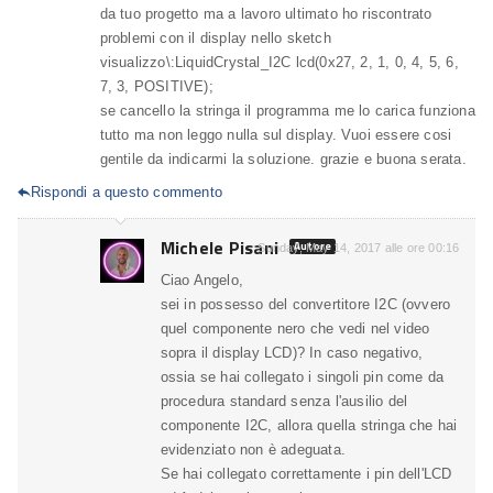
da tuo progetto ma a lavoro ultimato ho riscontrato
problemi con il display nello sketch
visualizzo\:LiquidCrystal_I2C lcd(0x27, 2, 1, 0, 4, 5, 6,
7, 3, POSITIVE);
se cancello la stringa il programma me lo carica funziona
tutto ma non leggo nulla sul display. Vuoi essere cosi
gentile da indicarmi la soluzione. grazie e buona serata.
Rispondi a questo commento

Michele Pisani
Autore
Sunday, May 14, 2017 alle ore 00:16
Ciao Angelo,
sei in possesso del convertitore I2C (ovvero
quel componente nero che vedi nel video
sopra il display LCD)? In caso negativo,
ossia se hai collegato i singoli pin come da
procedura standard senza l'ausilio del
componente I2C, allora quella stringa che hai
evidenziato non è adeguata.
Se hai collegato correttamente i pin dell'LCD