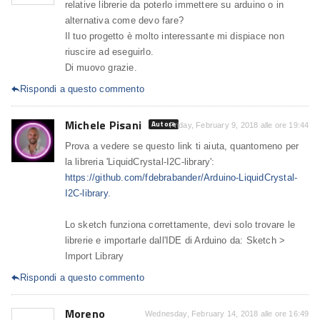
relative librerie da poterlo immettere su arduino o in
alternativa come devo fare?
Il tuo progetto è molto interessante mi dispiace non
riuscire ad eseguirlo.
Di muovo grazie.
Rispondi a questo commento

Michele Pisani
Autore
Friday, February 9, 2018 alle ore 19:44
Prova a vedere se questo link ti aiuta, quantomeno per
la libreria 'LiquidCrystal-I2C-library':
https://github.com/fdebrabander/Arduino-LiquidCrystal-
I2C-library
.
Lo sketch funziona correttamente, devi solo trovare le
librerie e importarle dall'IDE di Arduino da: Sketch >
Import Library
Rispondi a questo commento

Moreno
Wednesday, February 14, 2018 alle ore 16:49