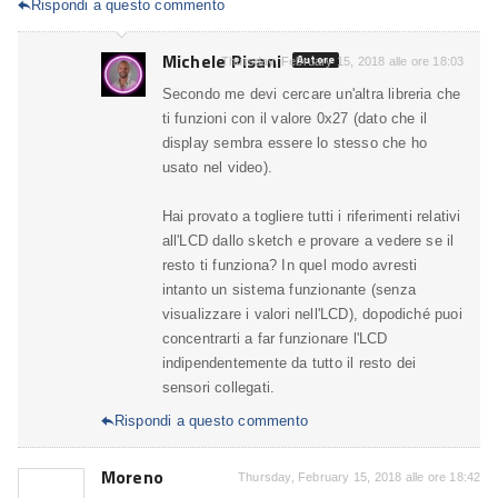
Rispondi a questo commento

Michele Pisani
Autore
Thursday, February 15, 2018 alle ore 18:03
Secondo me devi cercare un'altra libreria che
ti funzioni con il valore 0x27 (dato che il
display sembra essere lo stesso che ho
usato nel video).
Hai provato a togliere tutti i riferimenti relativi
all'LCD dallo sketch e provare a vedere se il
resto ti funziona? In quel modo avresti
intanto un sistema funzionante (senza
visualizzare i valori nell'LCD), dopodiché puoi
concentrarti a far funzionare l'LCD
indipendentemente da tutto il resto dei
sensori collegati.
Rispondi a questo commento

Moreno
Thursday, February 15, 2018 alle ore 18:42