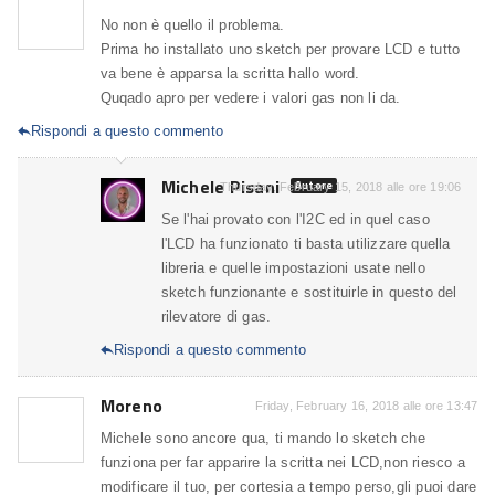
No non è quello il problema.
Prima ho installato uno sketch per provare LCD e tutto
va bene è apparsa la scritta hallo word.
Quqado apro per vedere i valori gas non li da.
Rispondi a questo commento

Michele Pisani
Autore
Thursday, February 15, 2018 alle ore 19:06
Se l'hai provato con l'I2C ed in quel caso
l'LCD ha funzionato ti basta utilizzare quella
libreria e quelle impostazioni usate nello
sketch funzionante e sostituirle in questo del
rilevatore di gas.
Rispondi a questo commento

Moreno
Friday, February 16, 2018 alle ore 13:47
Michele sono ancore qua, ti mando lo sketch che
funziona per far apparire la scritta nei LCD,non riesco a
modificare il tuo, per cortesia a tempo perso,gli puoi dare