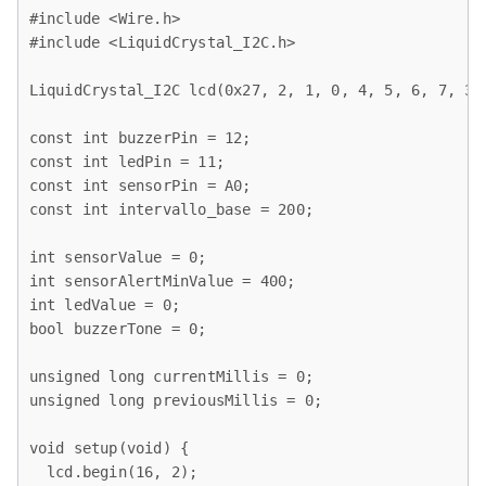
#include <Wire.h>

#include <LiquidCrystal_I2C.h>

LiquidCrystal_I2C lcd(0x27, 2, 1, 0, 4, 5, 6, 7, 3, 
const int buzzerPin = 12;

const int ledPin = 11;

const int sensorPin = A0;

const int intervallo_base = 200;

int sensorValue = 0;

int sensorAlertMinValue = 400;

int ledValue = 0;

bool buzzerTone = 0;

unsigned long currentMillis = 0;

unsigned long previousMillis = 0;

void setup(void) {

  lcd.begin(16, 2);
