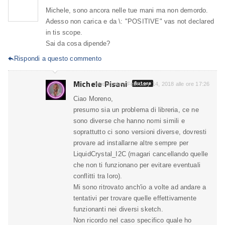
Michele, sono ancora nelle tue mani ma non demordo.
Adesso non carica e da \: "POSITIVE" vas not declared
in tis scope.
Sai da cosa dipende?
Rispondi a questo commento

Michele Pisani
Autore
Wednesday, February 14, 2018 alle ore 17:26
Ciao Moreno,
presumo sia un problema di libreria, ce ne
sono diverse che hanno nomi simili e
soprattutto ci sono versioni diverse, dovresti
provare ad installarne altre sempre per
LiquidCrystal_I2C (magari cancellando quelle
che non ti funzionano per evitare eventuali
conflitti tra loro).
Mi sono ritrovato anch'io a volte ad andare a
tentativi per trovare quelle effettivamente
funzionanti nei diversi sketch.
Non ricordo nel caso specifico quale ho