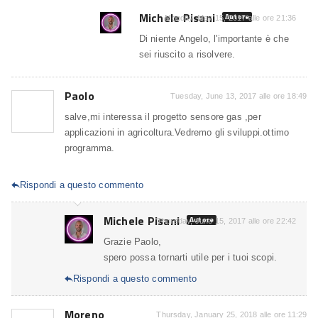
Michele Pisani
Autore
Monday, May 15, 2017 alle ore 21:36
Di niente Angelo, l'importante è che
sei riuscito a risolvere.
Paolo
Tuesday, June 13, 2017 alle ore 18:49
salve,mi interessa il progetto sensore gas ,per
applicazioni in agricoltura.Vedremo gli sviluppi.ottimo
programma.
Rispondi a questo commento

Michele Pisani
Autore
Thursday, June 15, 2017 alle ore 22:42
Grazie Paolo,
spero possa tornarti utile per i tuoi scopi.
Rispondi a questo commento

Moreno
Thursday, January 25, 2018 alle ore 11:29