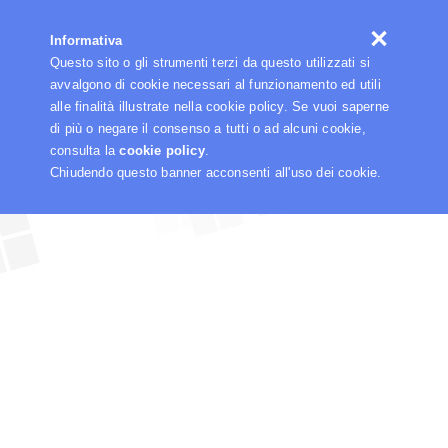
☰
Informativa
Questo sito o gli strumenti terzi da questo utilizzati si
avvalgono di cookie necessari al funzionamento ed utili
alle finalità illustrate nella cookie policy. Se vuoi saperne
di più o negare il consenso a tutti o ad alcuni cookie,
consulta la
cookie policy
.
Chiudendo questo banner acconsenti all'uso dei cookie.