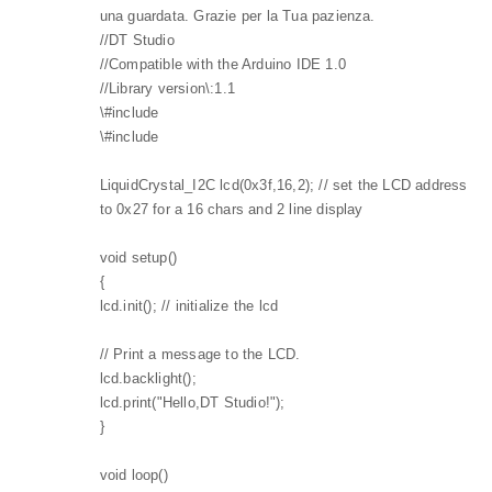
una guardata. Grazie per la Tua pazienza.
//DT Studio
//Compatible with the Arduino IDE 1.0
//Library version\:1.1
\#include
\#include
LiquidCrystal_I2C lcd(0x3f,16,2); // set the LCD address
to 0x27 for a 16 chars and 2 line display
void setup()
{
lcd.init(); // initialize the lcd
// Print a message to the LCD.
lcd.backlight();
lcd.print("Hello,DT Studio!");
}
void loop()