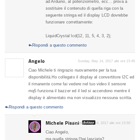
ad Arduino, al potenziometro, ecc... prova a
sostituire il contenuto di quella riga con la
seguente stringa ed il display LCD dovrebbe
funzionare correttamente:
LiquidCrystal lcd(12, 11, 5, 4, 3, 2);
Rispondi a questo commento

Angelo
Sunday, May 14, 2017 alle ore 15:45
Ciao Michele ti ringrazio nuovamente per la tua
disponibilità.Ho collegato il display al convertitore I2C ed
il rimanente come fai vedere nel tuo video il sensore
mq5 funziona il bazzer ed il led si accendono mentre il
display è alimentato ma non visualizzo nessuna scritta.
Rispondi a questo commento

Michele Pisani
Autore
Sunday, May 14, 2017 alle ore 15:50
Ciao Angelo,
ma quella stringa l'hai lasciata?