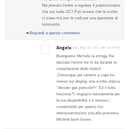
Hai provato inoltre a regolare il potenziometro
che sta sulla I2C? Può essere che le scritte
ci siano ma non le vedi per una questione di
luminosità.
Rispondi a questo commento

Angelo
Monday, May 15, 2017 alle ore 08:40
Buongiorno Michele la stringa l'ho
lasciata l'errore me lo da durante la
compilazione dello sketch
.Comunque per venirne a capo ho
messo sul display una scritta statica
"rilevato gas pericolo!!!" Ed il tutto
funziona.Ti ringrazio nuovamente per
la tua disponibilità e ti rinnovo i
complimenti per questo tuo
interessantissimo sito,alla prossima
Michele buon lavoro.