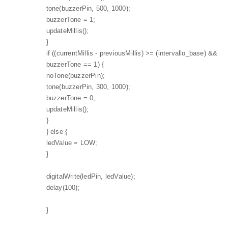
tone(buzzerPin, 500, 1000);
buzzerTone = 1;
updateMillis();
}
if ((currentMillis - previousMillis) >= (intervallo_base) &&
buzzerTone == 1) {
noTone(buzzerPin);
tone(buzzerPin, 300, 1000);
buzzerTone = 0;
updateMillis();
}
} else {
ledValue = LOW;
}
digitalWrite(ledPin, ledValue);
delay(100);
}