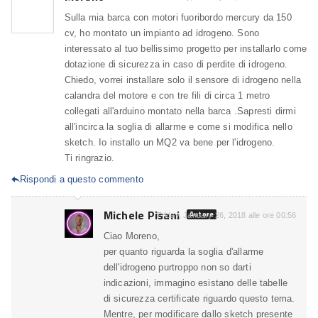
Sulla mia barca con motori fuoribordo mercury da 150
cv, ho montato un impianto ad idrogeno. Sono
interessato al tuo bellissimo progetto per installarlo come
dotazione di sicurezza in caso di perdite di idrogeno.
Chiedo, vorrei installare solo il sensore di idrogeno nella
calandra del motore e con tre fili di circa 1 metro
collegati all'arduino montato nella barca .Sapresti dirmi
all'incirca la soglia di allarme e come si modifica nello
sketch. Io installo un MQ2 va bene per l'idrogeno.
Ti ringrazio.
Rispondi a questo commento

Michele Pisani
Autore
Friday, January 26, 2018 alle ore 00:56
Ciao Moreno,
per quanto riguarda la soglia d'allarme
dell'idrogeno purtroppo non so darti
indicazioni, immagino esistano delle tabelle
di sicurezza certificate riguardo questo tema.
Mentre, per modificare dallo sketch presente