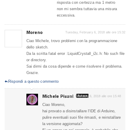
risposta con certezza ma 1 metro
non mi sembra tuttavia una misura
eccessiva.
Moreno
Tuesday, February 6, 2018 alle ore 15:32
Ciao Michele, trovo problemi con la programmazione
dello sketch.
Da la scritta fatal error :LiquidCrystall_i2c.h: No such file
or directory.
Sai dirmi da cosa dipende e come risolvere il problema.
Grazie.
Rispondi a questo commento

Michele Pisani
Autore
Tuesday, February 6, 2018 alle ore 15:48
Ciao Moreno,
hai provato a disinstallare l'IDE di Arduino,
pulire eventuali suoi file rimasti, e reinstallare
la versione aggiornata?