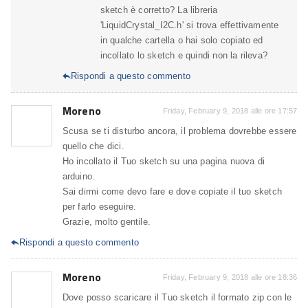
sketch è corretto? La libreria
'LiquidCrystal_I2C.h' si trova effettivamente
in qualche cartella o hai solo copiato ed
incollato lo sketch e quindi non la rileva?
Rispondi a questo commento

Moreno
Friday, February 9, 2018 alle ore 17:57
Scusa se ti disturbo ancora, il problema dovrebbe essere
quello che dici.
Ho incollato il Tuo sketch su una pagina nuova di
arduino.
Sai dirmi come devo fare e dove copiate il tuo sketch
per farlo eseguire.
Grazie, molto gentile.
Rispondi a questo commento

Moreno
Friday, February 9, 2018 alle ore 18:36
Dove posso scaricare il Tuo sketch il formato zip con le