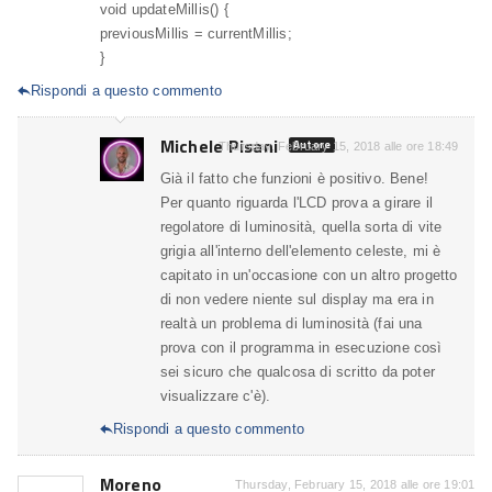
void updateMillis() {
previousMillis = currentMillis;
}
Rispondi a questo commento

Michele Pisani
Autore
Thursday, February 15, 2018 alle ore 18:49
Già il fatto che funzioni è positivo. Bene!
Per quanto riguarda l'LCD prova a girare il
regolatore di luminosità, quella sorta di vite
grigia all'interno dell'elemento celeste, mi è
capitato in un'occasione con un altro progetto
di non vedere niente sul display ma era in
realtà un problema di luminosità (fai una
prova con il programma in esecuzione così
sei sicuro che qualcosa di scritto da poter
visualizzare c'è).
Rispondi a questo commento

Moreno
Thursday, February 15, 2018 alle ore 19:01