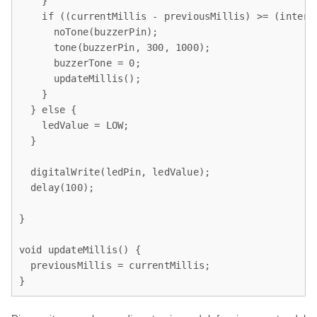
    }

    if ((currentMillis - previousMillis) >= (interva
      noTone(buzzerPin);

      tone(buzzerPin, 300, 1000);

      buzzerTone = 0;

      updateMillis();

    }

  } else {

    ledValue = LOW;

  }

  digitalWrite(ledPin, ledValue);

  delay(100);

}

void updateMillis() {

  previousMillis = currentMillis;

}