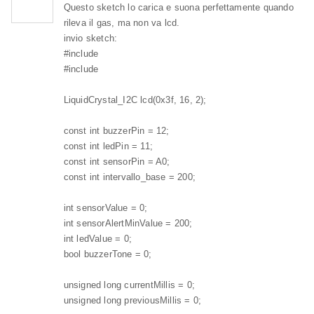
Questo sketch lo carica e suona perfettamente quando
rileva il gas, ma non va lcd.
invio sketch:
#include
#include
LiquidCrystal_I2C lcd(0x3f, 16, 2);
const int buzzerPin = 12;
const int ledPin = 11;
const int sensorPin = A0;
const int intervallo_base = 200;
int sensorValue = 0;
int sensorAlertMinValue = 200;
int ledValue = 0;
bool buzzerTone = 0;
unsigned long currentMillis = 0;
unsigned long previousMillis = 0;