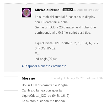
Michele Pisani
Autore
Thursday, February 15, 2018 alle ore 15:54
Lo sketch del tutorial è basato sun display
con 16 caratteri e righe.
Se hai un LCD a 20 caratteri e 4 righe, che
corrisponde allo 0x3f lo script sarà tipo:
LiquidCrystal_I2C lcd(0x3f, 2, 1, 0, 4, 6, 5, 7,
3, POSITIVE);
//...
lcd.begin(20,4);
Rispondi a questo commento

Moreno
Thursday, February 15, 2018 alle ore 17:02
Ho un LCD 16 caratteri e 2 righe.
Cambiato la riga con questa:
LiquidCristal_I2C lcd (0x3f, 16, 2);
Lo sketch si carica ma non va.