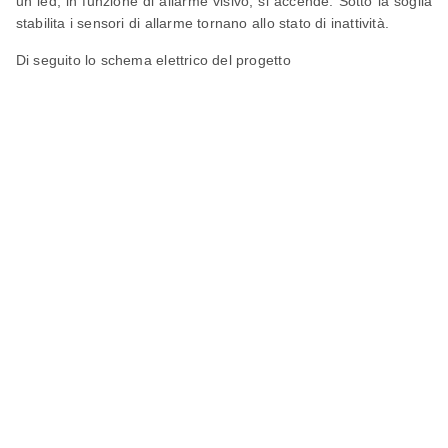
un led, in funzione di allarme visivo, si accende. Sotto la soglia
stabilita i sensori di allarme tornano allo stato di inattività.
Di seguito lo schema elettrico del progetto