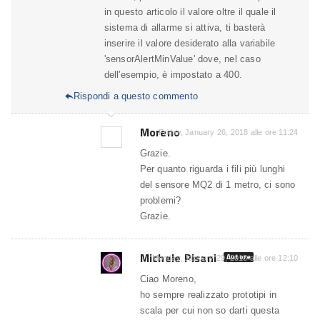
in questo articolo il valore oltre il quale il
sistema di allarme si attiva, ti basterà
inserire il valore desiderato alla variabile
'sensorAlertMinValue' dove, nel caso
dell'esempio, è impostato a 400.
Rispondi a questo commento

Moreno
Friday, January 26, 2018 alle ore 11:24
Grazie.
Per quanto riguarda i fili più lunghi
del sensore MQ2 di 1 metro, ci sono
problemi?
Grazie.
Michele Pisani
Autore
Monday, January 29, 2018 alle ore 12:10
Ciao Moreno,
ho sempre realizzato prototipi in
scala per cui non so darti questa