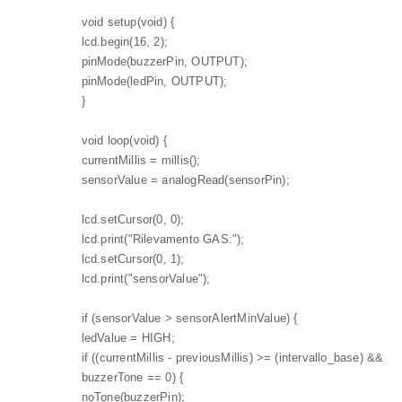
void setup(void) {
lcd.begin(16, 2);
pinMode(buzzerPin, OUTPUT);
pinMode(ledPin, OUTPUT);
}
void loop(void) {
currentMillis = millis();
sensorValue = analogRead(sensorPin);
lcd.setCursor(0, 0);
lcd.print("Rilevamento GAS:");
lcd.setCursor(0, 1);
lcd.print("sensorValue");
if (sensorValue > sensorAlertMinValue) {
ledValue = HIGH;
if ((currentMillis - previousMillis) >= (intervallo_base) &&
buzzerTone == 0) {
noTone(buzzerPin);