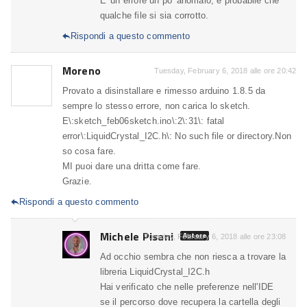
E' un errore un po' anomalo, è probabile che
qualche file si sia corrotto.
Rispondi a questo commento

Moreno
Tuesday, February 6, 2018 alle ore 20:42
Provato a disinstallare e rimesso arduino 1.8.5 da
sempre lo stesso errore, non carica lo sketch.
E\:sketch_feb06sketch.ino\:2\:31\: fatal
error\:LiquidCrystal_I2C.h\: No such file or directory.Non
so cosa fare.
MI puoi dare una dritta come fare.
Grazie.
Rispondi a questo commento

Michele Pisani
Autore
Tuesday, February 6, 2018 alle ore 23:08
Ad occhio sembra che non riesca a trovare la
libreria LiquidCrystal_I2C.h
Hai verificato che nelle preferenze nell'IDE
se il percorso dove recupera la cartella degli