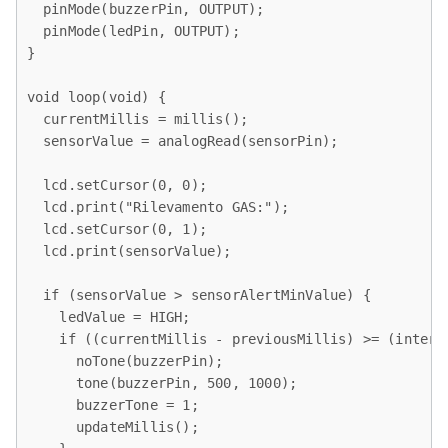
  pinMode(buzzerPin, OUTPUT);

  pinMode(ledPin, OUTPUT);

}

void loop(void) { 

  currentMillis = millis();

  sensorValue = analogRead(sensorPin);

  lcd.setCursor(0, 0);

  lcd.print("Rilevamento GAS:");

  lcd.setCursor(0, 1);

  lcd.print(sensorValue);

  if (sensorValue > sensorAlertMinValue) {

    ledValue = HIGH;

    if ((currentMillis - previousMillis) >= (interva
      noTone(buzzerPin);

      tone(buzzerPin, 500, 1000);

      buzzerTone = 1;

      updateMillis();
