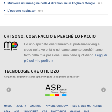
Muovere un'immagine nelle 4 direzioni in un Foglio di Google
0

L'oggetto navigator
0

CHI SONO, COSA FACCIO E PERCHÈ LO FACCIO
Ho uno spiccato orientamento al problem-solving e
credo nella volontà e nel cambiamento perchè hanno
fatto della mia passione il mio pane quotidiano.
Leggi di
più sul mio profilo »
TECNOLOGIE CHE UTILIZZO
I loghi del seguente slider appartengono ai legittimi proprietari
MYSQL
JQUERY
ANDROID
APACHE CORDOVA
SEO & WEB MARKETING
AJAX
ASP
JAVASCRIPT
CSS
PHOTOSHOP
GAMING
PHP