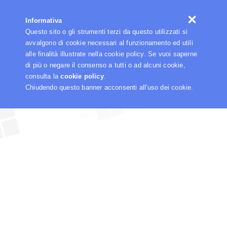
☰
Informativa
Questo sito o gli strumenti terzi da questo utilizzati si
avvalgono di cookie necessari al funzionamento ed utili
alle finalità illustrate nella cookie policy. Se vuoi saperne
di più o negare il consenso a tutti o ad alcuni cookie,
consulta la
cookie policy
.
Chiudendo questo banner acconsenti all'uso dei cookie.