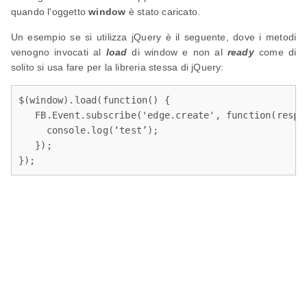
quando l'oggetto
window
è stato caricato.
Un esempio se si utilizza jQuery è il seguente, dove i metodi
venogno invocati al
load
di window e non al
ready
come di
solito si usa fare per la libreria stessa di jQuery:
$(window).load(function() {

   FB.Event.subscribe('edge.create', function(respon
     console.log(‘test’);

   });

});