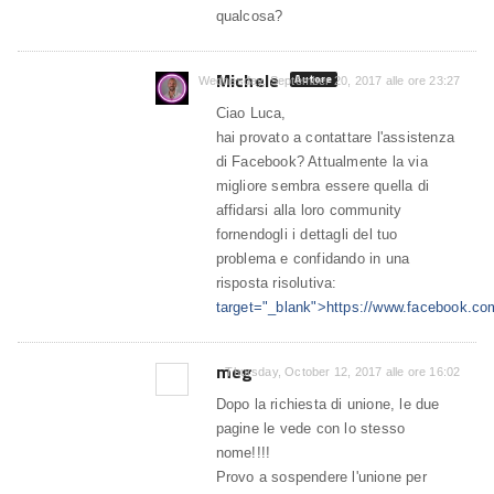
qualcosa?
Michele
Autore
Wednesday, September 20, 2017 alle ore 23:27
Ciao Luca,
hai provato a contattare l'assistenza
di Facebook? Attualmente la via
migliore sembra essere quella di
affidarsi alla loro community
fornendogli i dettagli del tuo
problema e confidando in una
risposta risolutiva:
target="_blank">https://www.facebook.co
meg
Thursday, October 12, 2017 alle ore 16:02
Dopo la richiesta di unione, le due
pagine le vede con lo stesso
nome!!!!
Provo a sospendere l'unione per