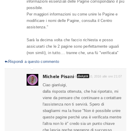
informazioni essenziali delle Pagine corrispondano il più
possibile.
Per maggiori informazioni su come unire le Pagine e
modificare i nomi delle Pagine, consulta il Centro
assistenza."
Sarà la decima volta che faccio richiesta e posso
assicurarti che le 2 pagine sono perfettamente uguali
(non simili), in tutto.... tranne che, una fù "verificata"
Rispondi a questo commento

Michele Pisani
Autore
Sunday, April 10, 2016 alle ore 21:07
Ciao gianluigi,
dalla risposta ottenuta, che hai riportato, mi
viene da pensare che continuare a contattare
l'assistenza non ti servirà. Spero di
sbagliarmi ma la frase "Non è possibile unire
queste pagine perchè una è verificata mentre
l'altra non lo è" credo sia un punto chiave
che lascia poche speranze di successo.