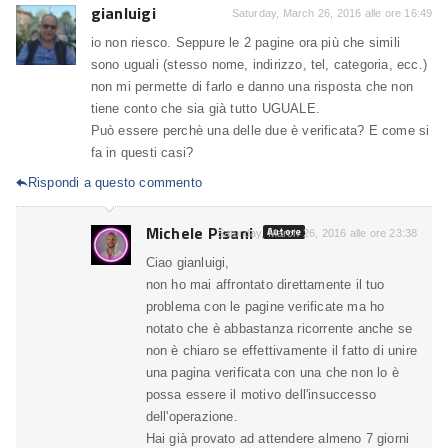
gianluigi
Saturday, March 26, 2016 alle ore 16:49
io non riesco. Seppure le 2 pagine ora più che simili
sono uguali (stesso nome, indirizzo, tel, categoria, ecc.)
non mi permette di farlo e danno una risposta che non
tiene conto che sia già tutto UGUALE.
Può essere perchè una delle due è verificata? E come si
fa in questi casi?
Rispondi a questo commento

Michele Pisani
Autore
Saturday, March 26, 2016 alle ore 23:38
Ciao gianluigi,
non ho mai affrontato direttamente il tuo
problema con le pagine verificate ma ho
notato che è abbastanza ricorrente anche se
non è chiaro se effettivamente il fatto di unire
una pagina verificata con una che non lo è
possa essere il motivo dell'insuccesso
dell'operazione.
Hai già provato ad attendere almeno 7 giorni