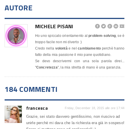
AUTORE
MICHELE PISANI




🎬
Ho uno spiccato orientamento al
problem-solving
, se è
troppo facile non mi diverto :)
Credo nella
volontà
e nel
cambiamento
perchè hanno
fatto della mia passione il mio pane quotidiano.
Se devo descrivermi con una sola parola direi...
"
Concretezza
", la mia stretta di mano è una garanzia.
184 COMMENTI
francesca
Friday, December 18, 2015 alle ore 17:44
Grazie, sei stato davvero gentilissimo, non riuscivo ad
unirle perchè mi dava che la richiesta era già in sospeso!