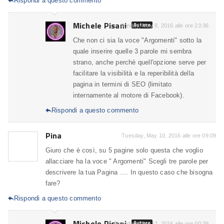
Rispondi a questo commento

Michele Pisani
Autore
Sunday, May 8, 2016 alle ore 23:36
Che non ci sia la voce "Argomenti" sotto la
quale inserire quelle 3 parole mi sembra
strano, anche perchè quell'opzione serve per
facilitare la visibilità e la reperibilità della
pagina in termini di SEO (limitato
internamente al motore di Facebook).
Rispondi a questo commento

Pina
Tuesday, May 10, 2016 alle ore 09:09
Giuro che è così, su 5 pagine solo questa che voglio
allacciare ha la voce " Argomenti" Scegli tre parole per
descrivere la tua Pagina .... In questo caso che bisogna
fare?
Rispondi a questo commento

Michele Pisani
Autore
Tuesday, May 17, 2016 alle ore 00:39