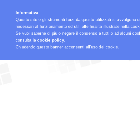
☰
Informativa
Questo sito o gli strumenti terzi da questo utilizzati si avvalgono d
necessari al funzionamento ed utili alle finalità illustrate nella cook
Se vuoi saperne di più o negare il consenso a tutti o ad alcuni coo
consulta la
cookie policy
.
Chiudendo questo banner acconsenti all'uso dei cookie.