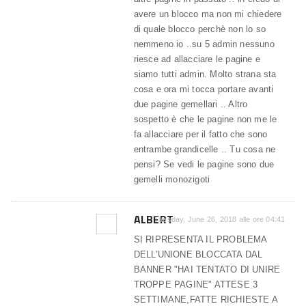
avere un blocco ma non mi chiedere
di quale blocco perchè non lo so
nemmeno io ..su 5 admin nessuno
riesce ad allacciare le pagine e
siamo tutti admin. Molto strana sta
cosa e ora mi tocca portare avanti
due pagine gemellari .. Altro
sospetto è che le pagine non me le
fa allacciare per il fatto che sono
entrambe grandicelle .. Tu cosa ne
pensi? Se vedi le pagine sono due
gemelli monozigoti
ALBERT
Tuesday, June 26, 2018 alle ore 04:41
SI RIPRESENTA IL PROBLEMA
DELL'UNIONE BLOCCATA DAL
BANNER "HAI TENTATO DI UNIRE
TROPPE PAGINE" ATTESE 3
SETTIMANE,FATTE RICHIESTE A