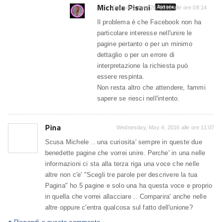
Michele Pisani
Autore
Thursday, April 28, 2016 alle ore 08:14
Il problema è che Facebook non ha
particolare interesse nell'unire le
pagine pertanto o per un minimo
dettaglio o per un errore di
interpretazione la richiesta può
essere respinta.
Non resta altro che attendere, fammi
sapere se riesci nell'intento.
Pina
Wednesday, May 4, 2016 alle ore 11:07
Scusa Michele .. una curiosita' sempre in queste due
benedette pagine che vorrei unire. Perche' in una nelle
informazioni ci sta alla terza riga una voce che nelle
altre non c'e' "Scegli tre parole per descrivere la tua
Pagina" ho 5 pagine e solo una ha questa voce e proprio
in quella che vorrei allacciare .. Comparira' anche nelle
altre oppure c'entra qualcosa sul fatto dell'unione?