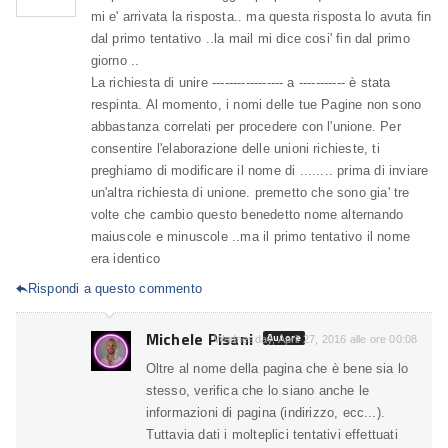
mi e' arrivata la risposta.. ma questa risposta lo avuta fin
dal primo tentativo ..la mail mi dice cosi' fin dal primo
giorno ..
La richiesta di unire ----------------- a ----------- è stata
respinta. Al momento, i nomi delle tue Pagine non sono
abbastanza correlati per procedere con l'unione. Per
consentire l'elaborazione delle unioni richieste, ti
preghiamo di modificare il nome di ........ prima di inviare
un'altra richiesta di unione. premetto che sono gia' tre
volte che cambio questo benedetto nome alternando
maiuscole e minuscole ..ma il primo tentativo il nome
era identico
Rispondi a questo commento

Michele Pisani
Autore
Wednesday, April 27, 2016 alle ore 00:08
Oltre al nome della pagina che è bene sia lo
stesso, verifica che lo siano anche le
informazioni di pagina (indirizzo, ecc...).
Tuttavia dati i molteplici tentativi effettuati