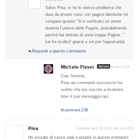
Salve Pina, io ho lo stesso problema che
dura da diversi mesi con pagine identiche mi
compare questo:"Si è verificato un errore
durante l'unione delle Pagine, probabilmente
perché hai tentato di unire troppe Pagine. "
Lei ha risolto? grazie a voi per l'opportunità
Rispondi a questo commento

Michele Pisani
Autore
Thursday, March 1, 2018 alle ore 22:54
Ciao Simone,
Pina nei commenti successivi ha
scritto che era riuscita a risolvere,
trovi il suo messaggio qui:
#comment-236
Pina
Tuesday, April 26, 2016 alle ore 16:26
Ho provato di nuovo oggi e proprio in questo momento