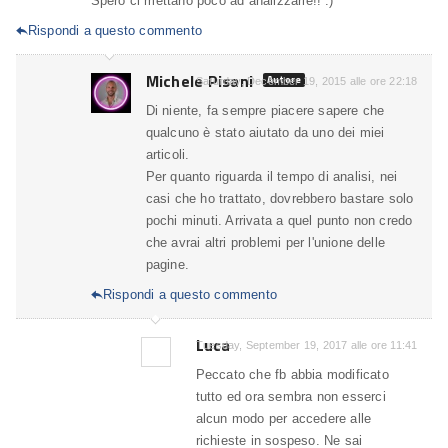
Spero ci mettano poco ad analizzarle!! :)
Rispondi a questo commento

Michele Pisani
Autore
Saturday, December 19, 2015 alle ore 22:18
Di niente, fa sempre piacere sapere che
qualcuno è stato aiutato da uno dei miei
articoli.
Per quanto riguarda il tempo di analisi, nei
casi che ho trattato, dovrebbero bastare solo
pochi minuti. Arrivata a quel punto non credo
che avrai altri problemi per l'unione delle
pagine.
Rispondi a questo commento

Luca
Tuesday, September 19, 2017 alle ore 11:41
Peccato che fb abbia modificato
tutto ed ora sembra non esserci
alcun modo per accedere alle
richieste in sospeso. Ne sai