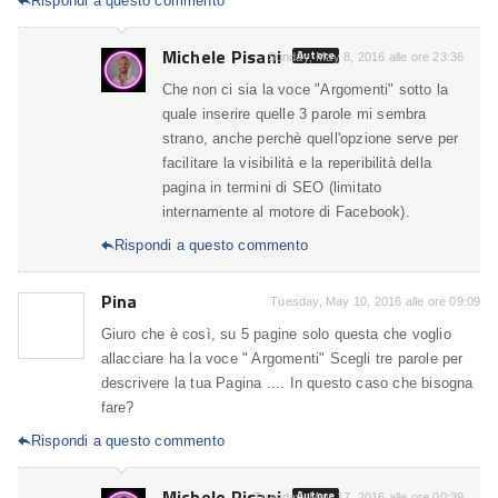
Rispondi a questo commento

Michele Pisani
Autore
Sunday, May 8, 2016 alle ore 23:36
Che non ci sia la voce "Argomenti" sotto la
quale inserire quelle 3 parole mi sembra
strano, anche perchè quell'opzione serve per
facilitare la visibilità e la reperibilità della
pagina in termini di SEO (limitato
internamente al motore di Facebook).
Rispondi a questo commento

Pina
Tuesday, May 10, 2016 alle ore 09:09
Giuro che è così, su 5 pagine solo questa che voglio
allacciare ha la voce " Argomenti" Scegli tre parole per
descrivere la tua Pagina .... In questo caso che bisogna
fare?
Rispondi a questo commento

Michele Pisani
Autore
Tuesday, May 17, 2016 alle ore 00:39