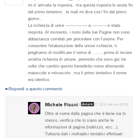
mi e' arrivata la risposta.. ma questa risposta lo avuta fin
dal primo tentativo ..la mail mi dice cosi' fin dal primo
giorno ..
La richiesta di unire ----------------- a ----------- è stata
respinta. Al momento, i nomi delle tue Pagine non sono
abbastanza correlati per procedere con l'unione. Per
consentire l'elaborazione delle unioni richieste, ti
preghiamo di modificare il nome di ........ prima di inviare
un'altra richiesta di unione. premetto che sono gia' tre
volte che cambio questo benedetto nome alternando
maiuscole e minuscole ..ma il primo tentativo il nome
era identico
Rispondi a questo commento

Michele Pisani
Autore
Wednesday, April 27, 2016 alle ore 00:08
Oltre al nome della pagina che è bene sia lo
stesso, verifica che lo siano anche le
informazioni di pagina (indirizzo, ecc...).
Tuttavia dati i molteplici tentativi effettuati