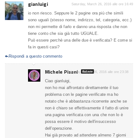
gianluigi
Saturday, March 26, 2016 alle ore 16:49
io non riesco. Seppure le 2 pagine ora più che simili
sono uguali (stesso nome, indirizzo, tel, categoria, ecc.)
non mi permette di farlo e danno una risposta che non
tiene conto che sia già tutto UGUALE.
Può essere perchè una delle due è verificata? E come si
fa in questi casi?
Rispondi a questo commento

Michele Pisani
Autore
Saturday, March 26, 2016 alle ore 23:38
Ciao gianluigi,
non ho mai affrontato direttamente il tuo
problema con le pagine verificate ma ho
notato che è abbastanza ricorrente anche se
non è chiaro se effettivamente il fatto di unire
una pagina verificata con una che non lo è
possa essere il motivo dell'insuccesso
dell'operazione.
Hai già provato ad attendere almeno 7 giorni