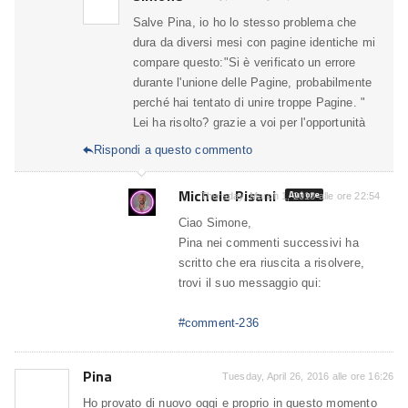
Salve Pina, io ho lo stesso problema che
dura da diversi mesi con pagine identiche mi
compare questo:"Si è verificato un errore
durante l'unione delle Pagine, probabilmente
perché hai tentato di unire troppe Pagine. "
Lei ha risolto? grazie a voi per l'opportunità
Rispondi a questo commento

Michele Pisani
Autore
Thursday, March 1, 2018 alle ore 22:54
Ciao Simone,
Pina nei commenti successivi ha
scritto che era riuscita a risolvere,
trovi il suo messaggio qui:
#comment-236
Pina
Tuesday, April 26, 2016 alle ore 16:26
Ho provato di nuovo oggi e proprio in questo momento