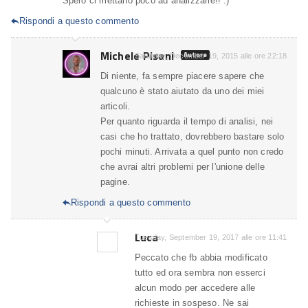
Spero ci mettano poco ad analizzarle!! :)
Rispondi a questo commento

Michele Pisani
Autore
Saturday, December 19, 2015 alle ore 22:18
Di niente, fa sempre piacere sapere che
qualcuno è stato aiutato da uno dei miei
articoli.
Per quanto riguarda il tempo di analisi, nei
casi che ho trattato, dovrebbero bastare solo
pochi minuti. Arrivata a quel punto non credo
che avrai altri problemi per l'unione delle
pagine.
Rispondi a questo commento

Luca
Tuesday, September 19, 2017 alle ore 11:41
Peccato che fb abbia modificato
tutto ed ora sembra non esserci
alcun modo per accedere alle
richieste in sospeso. Ne sai