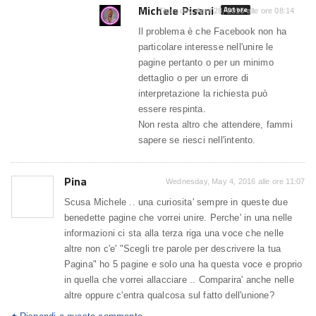
Michele Pisani
Autore
Thursday, April 28, 2016 alle ore 08:14
Il problema è che Facebook non ha
particolare interesse nell'unire le
pagine pertanto o per un minimo
dettaglio o per un errore di
interpretazione la richiesta può
essere respinta.
Non resta altro che attendere, fammi
sapere se riesci nell'intento.
Pina
Wednesday, May 4, 2016 alle ore 11:07
Scusa Michele .. una curiosita' sempre in queste due
benedette pagine che vorrei unire. Perche' in una nelle
informazioni ci sta alla terza riga una voce che nelle
altre non c'e' "Scegli tre parole per descrivere la tua
Pagina" ho 5 pagine e solo una ha questa voce e proprio
in quella che vorrei allacciare .. Comparira' anche nelle
altre oppure c'entra qualcosa sul fatto dell'unione?