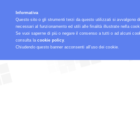
☰
Informativa
Questo sito o gli strumenti terzi da questo utilizzati si avvalgono d
necessari al funzionamento ed utili alle finalità illustrate nella cook
Se vuoi saperne di più o negare il consenso a tutti o ad alcuni coo
consulta la
cookie policy
.
Chiudendo questo banner acconsenti all'uso dei cookie.