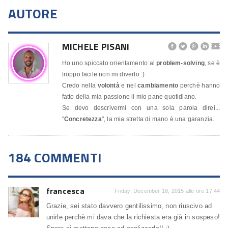
AUTORE
MICHELE PISANI




🎬
Ho uno spiccato orientamento al
problem-solving
, se è
troppo facile non mi diverto :)
Credo nella
volontà
e nel
cambiamento
perchè hanno
fatto della mia passione il mio pane quotidiano.
Se devo descrivermi con una sola parola direi...
"
Concretezza
", la mia stretta di mano è una garanzia.
184 COMMENTI
francesca
Friday, December 18, 2015 alle ore 17:44
Grazie, sei stato davvero gentilissimo, non riuscivo ad
unirle perchè mi dava che la richiesta era già in sospeso!