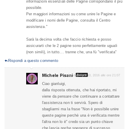
informazioni essenziali delle Pagine corrispondano il più
possibile.
Per maggiori informazioni su come unire le Pagine e
modificare i nomi delle Pagine, consulta il Centro
assistenza."
Sarà la decima volta che faccio richiesta e posso
assicurarti che le 2 pagine sono perfettamente uguali
(non simili), in tutto.... tranne che, una fù "verificata"
Rispondi a questo commento

Michele Pisani
Autore
Sunday, April 10, 2016 alle ore 21:07
Ciao gianluigi,
dalla risposta ottenuta, che hai riportato, mi
viene da pensare che continuare a contattare
l'assistenza non ti servirà. Spero di
sbagliarmi ma la frase "Non è possibile unire
queste pagine perchè una è verificata mentre
l'altra non lo è" credo sia un punto chiave
che lascia poche speranze di successo.