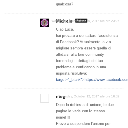
qualcosa?
Michele
Autore
Wednesday, September 20, 2017 alle ore 23:27
Ciao Luca,
hai provato a contattare l'assistenza
di Facebook? Attualmente la via
migliore sembra essere quella di
affidarsi alla loro community
fornendogli i dettagli del tuo
problema e confidando in una
risposta risolutiva:
target="_blank">https://www.facebook.co
meg
Thursday, October 12, 2017 alle ore 16:02
Dopo la richiesta di unione, le due
pagine le vede con lo stesso
nome!!!!
Provo a sospendere l'unione per