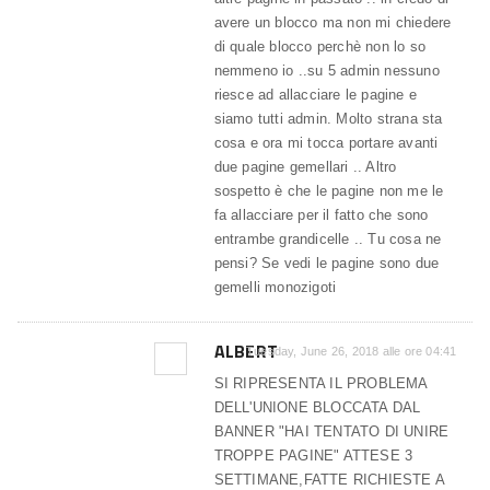
avere un blocco ma non mi chiedere
di quale blocco perchè non lo so
nemmeno io ..su 5 admin nessuno
riesce ad allacciare le pagine e
siamo tutti admin. Molto strana sta
cosa e ora mi tocca portare avanti
due pagine gemellari .. Altro
sospetto è che le pagine non me le
fa allacciare per il fatto che sono
entrambe grandicelle .. Tu cosa ne
pensi? Se vedi le pagine sono due
gemelli monozigoti
ALBERT
Tuesday, June 26, 2018 alle ore 04:41
SI RIPRESENTA IL PROBLEMA
DELL'UNIONE BLOCCATA DAL
BANNER "HAI TENTATO DI UNIRE
TROPPE PAGINE" ATTESE 3
SETTIMANE,FATTE RICHIESTE A