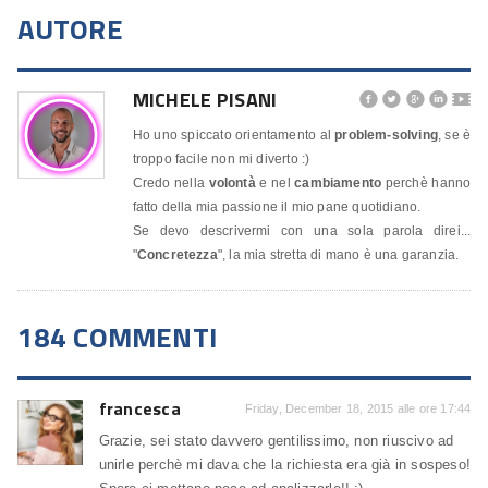
AUTORE
MICHELE PISANI




🎬
Ho uno spiccato orientamento al
problem-solving
, se è
troppo facile non mi diverto :)
Credo nella
volontà
e nel
cambiamento
perchè hanno
fatto della mia passione il mio pane quotidiano.
Se devo descrivermi con una sola parola direi...
"
Concretezza
", la mia stretta di mano è una garanzia.
184 COMMENTI
francesca
Friday, December 18, 2015 alle ore 17:44
Grazie, sei stato davvero gentilissimo, non riuscivo ad
unirle perchè mi dava che la richiesta era già in sospeso!