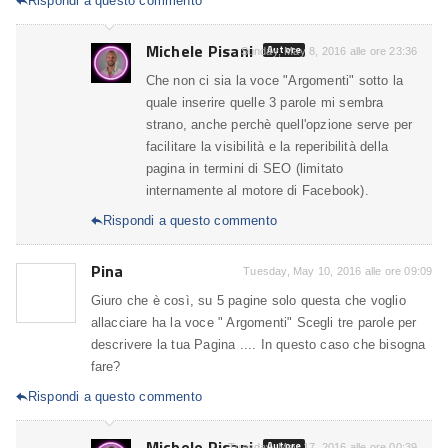
Rispondi a questo commento

Michele Pisani
Autore
Sunday, May 8, 2016 alle ore 23:36
Che non ci sia la voce "Argomenti" sotto la
quale inserire quelle 3 parole mi sembra
strano, anche perchè quell'opzione serve per
facilitare la visibilità e la reperibilità della
pagina in termini di SEO (limitato
internamente al motore di Facebook).
Rispondi a questo commento

Pina
Tuesday, May 10, 2016 alle ore 09:09
Giuro che è così, su 5 pagine solo questa che voglio
allacciare ha la voce " Argomenti" Scegli tre parole per
descrivere la tua Pagina .... In questo caso che bisogna
fare?
Rispondi a questo commento

Michele Pisani
Autore
Tuesday, May 17, 2016 alle ore 00:39