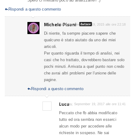
Spero ci mettano poco ad analizzarle!! :)
Rispondi a questo commento

Michele Pisani
Autore
Saturday, December 19, 2015 alle ore 22:18
Di niente, fa sempre piacere sapere che
qualcuno è stato aiutato da uno dei miei
articoli.
Per quanto riguarda il tempo di analisi, nei
casi che ho trattato, dovrebbero bastare solo
pochi minuti. Arrivata a quel punto non credo
che avrai altri problemi per l'unione delle
pagine.
Rispondi a questo commento

Luca
Tuesday, September 19, 2017 alle ore 11:41
Peccato che fb abbia modificato
tutto ed ora sembra non esserci
alcun modo per accedere alle
richieste in sospeso. Ne sai