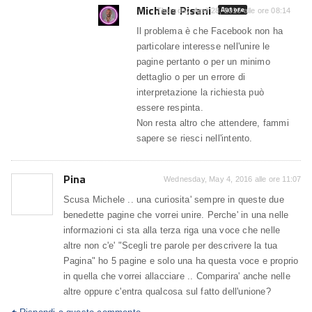
Michele Pisani
Autore
Thursday, April 28, 2016 alle ore 08:14
Il problema è che Facebook non ha
particolare interesse nell'unire le
pagine pertanto o per un minimo
dettaglio o per un errore di
interpretazione la richiesta può
essere respinta.
Non resta altro che attendere, fammi
sapere se riesci nell'intento.
Pina
Wednesday, May 4, 2016 alle ore 11:07
Scusa Michele .. una curiosita' sempre in queste due
benedette pagine che vorrei unire. Perche' in una nelle
informazioni ci sta alla terza riga una voce che nelle
altre non c'e' "Scegli tre parole per descrivere la tua
Pagina" ho 5 pagine e solo una ha questa voce e proprio
in quella che vorrei allacciare .. Comparira' anche nelle
altre oppure c'entra qualcosa sul fatto dell'unione?