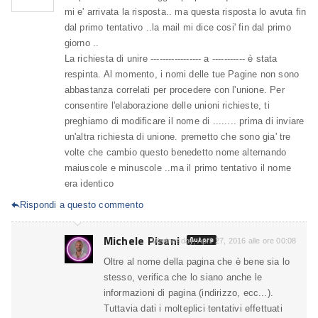
mi e' arrivata la risposta.. ma questa risposta lo avuta fin
dal primo tentativo ..la mail mi dice cosi' fin dal primo
giorno ..
La richiesta di unire ----------------- a ----------- è stata
respinta. Al momento, i nomi delle tue Pagine non sono
abbastanza correlati per procedere con l'unione. Per
consentire l'elaborazione delle unioni richieste, ti
preghiamo di modificare il nome di ........ prima di inviare
un'altra richiesta di unione. premetto che sono gia' tre
volte che cambio questo benedetto nome alternando
maiuscole e minuscole ..ma il primo tentativo il nome
era identico
Rispondi a questo commento

Michele Pisani
Autore
Wednesday, April 27, 2016 alle ore 00:08
Oltre al nome della pagina che è bene sia lo
stesso, verifica che lo siano anche le
informazioni di pagina (indirizzo, ecc...).
Tuttavia dati i molteplici tentativi effettuati