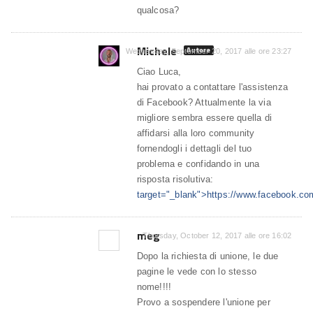
qualcosa?
Michele
Autore
Wednesday, September 20, 2017 alle ore 23:27
Ciao Luca,
hai provato a contattare l'assistenza
di Facebook? Attualmente la via
migliore sembra essere quella di
affidarsi alla loro community
fornendogli i dettagli del tuo
problema e confidando in una
risposta risolutiva:
target="_blank">https://www.facebook.co
meg
Thursday, October 12, 2017 alle ore 16:02
Dopo la richiesta di unione, le due
pagine le vede con lo stesso
nome!!!!
Provo a sospendere l'unione per