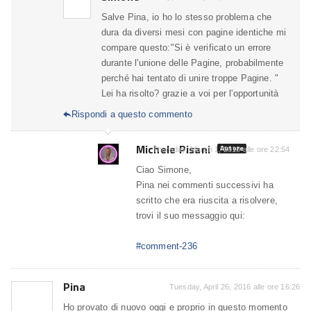
Salve Pina, io ho lo stesso problema che
dura da diversi mesi con pagine identiche mi
compare questo:"Si è verificato un errore
durante l'unione delle Pagine, probabilmente
perché hai tentato di unire troppe Pagine. "
Lei ha risolto? grazie a voi per l'opportunità
Rispondi a questo commento

Michele Pisani
Autore
Thursday, March 1, 2018 alle ore 22:54
Ciao Simone,
Pina nei commenti successivi ha
scritto che era riuscita a risolvere,
trovi il suo messaggio qui:
#comment-236
Pina
Tuesday, April 26, 2016 alle ore 16:26
Ho provato di nuovo oggi e proprio in questo momento