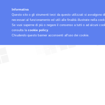
☰
Informativa
Questo sito o gli strumenti terzi da questo utilizzati si avvalgono d
necessari al funzionamento ed utili alle finalità illustrate nella cook
Se vuoi saperne di più o negare il consenso a tutti o ad alcuni coo
consulta la
cookie policy
.
Chiudendo questo banner acconsenti all'uso dei cookie.