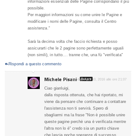
informazioni essenziali delle Pagine corrispondano il più
possibile.
Per maggiori informazioni su come unire le Pagine e
modificare i nomi delle Pagine, consulta il Centro
assistenza."
Sarà la decima volta che faccio richiesta e posso
assicurarti che le 2 pagine sono perfettamente uguali
(non simili), in tutto.... tranne che, una fù "verificata"
Rispondi a questo commento

Michele Pisani
Autore
Sunday, April 10, 2016 alle ore 21:07
Ciao gianluigi,
dalla risposta ottenuta, che hai riportato, mi
viene da pensare che continuare a contattare
l'assistenza non ti servirà. Spero di
sbagliarmi ma la frase "Non è possibile unire
queste pagine perchè una è verificata mentre
l'altra non lo è" credo sia un punto chiave
che lascia poche speranze di successo.