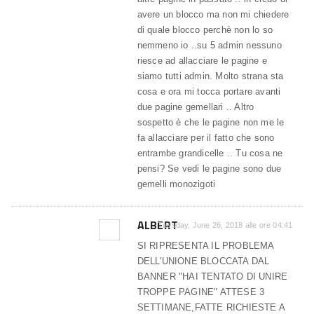
avere un blocco ma non mi chiedere
di quale blocco perchè non lo so
nemmeno io ..su 5 admin nessuno
riesce ad allacciare le pagine e
siamo tutti admin. Molto strana sta
cosa e ora mi tocca portare avanti
due pagine gemellari .. Altro
sospetto è che le pagine non me le
fa allacciare per il fatto che sono
entrambe grandicelle .. Tu cosa ne
pensi? Se vedi le pagine sono due
gemelli monozigoti
ALBERT
Tuesday, June 26, 2018 alle ore 04:41
SI RIPRESENTA IL PROBLEMA
DELL'UNIONE BLOCCATA DAL
BANNER "HAI TENTATO DI UNIRE
TROPPE PAGINE" ATTESE 3
SETTIMANE,FATTE RICHIESTE A