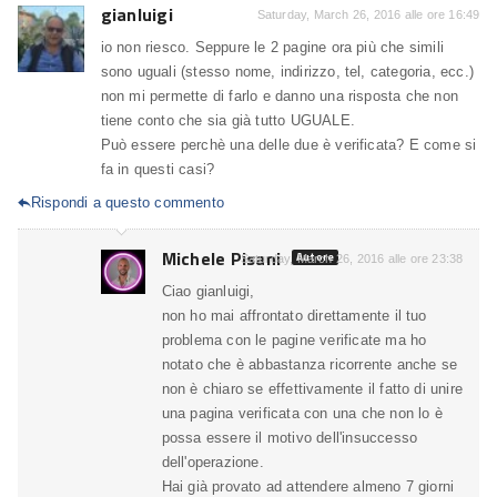
gianluigi
Saturday, March 26, 2016 alle ore 16:49
io non riesco. Seppure le 2 pagine ora più che simili
sono uguali (stesso nome, indirizzo, tel, categoria, ecc.)
non mi permette di farlo e danno una risposta che non
tiene conto che sia già tutto UGUALE.
Può essere perchè una delle due è verificata? E come si
fa in questi casi?
Rispondi a questo commento

Michele Pisani
Autore
Saturday, March 26, 2016 alle ore 23:38
Ciao gianluigi,
non ho mai affrontato direttamente il tuo
problema con le pagine verificate ma ho
notato che è abbastanza ricorrente anche se
non è chiaro se effettivamente il fatto di unire
una pagina verificata con una che non lo è
possa essere il motivo dell'insuccesso
dell'operazione.
Hai già provato ad attendere almeno 7 giorni