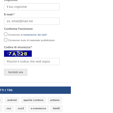
Cognome:
*
E-mail:
*
Conferma l'iscrizione:
Consenso al
trattamento dei dati
*
Consenso invio di materiale pubblicitario
Codice di sicurezza:
*
TI I TAG
x
android
apache cordova
arduino
css
css3
e-commerce
html5