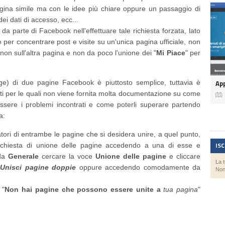
agina simile ma con le idee più chiare oppure un passaggio di
dei dati di accesso, ecc...
a parte di Facebook nell'effettuare tale richiesta forzata, lato
ne per concentrare post e visite su un'unica pagina ufficiale, non
non sull'altra pagina e non da poco l'unione dei "
Mi Piace
" per
App
ge) di due pagine Facebook è piuttosto semplice, tuttavia è
nti per le quali non viene fornita molta documentazione su come

ssere i problemi incontrati e come poterli superare partendo
a:
tori di entrambe le pagine che si desidera unire, a quel punto,
IS
 richiesta di unione delle pagine accedendo a una di esse e
eda
Generale
cercare la voce
Unione delle pagine
e cliccare
La 
Unisci pagine doppie
oppure accedendo comodamente da
Non
 "
Non hai pagine che possono essere unite a
tua pagina
"