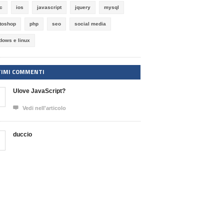
ic
ios
javascript
jquery
mysql
toshop
php
seo
social media
dows e linux
TIMI COMMENTI
Ulove JavaScript?

Vedi nell'articolo
duccio