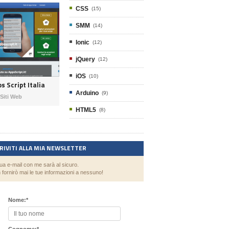
CSS
(15)
SMM
(14)
Ionic
(12)
jQuery
(12)
iOS
(10)
s Script Italia
Arduino
(9)
Siti Web
HTML5
(8)
CRIVITI ALLA MIA NEWSLETTER
tua e-mail con me sarà al sicuro.
 fornirò mai le tue informazioni a nessuno!
Nome:
*