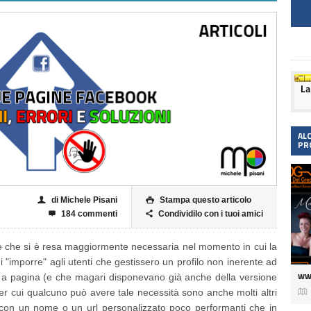
AL
PR
di Michele Pisani
Stampa questo articolo
👤

184 commenti
Condividilo con i tuoi amici


 che si è resa maggiormente necessaria nel momento in cui la
di "imporre" agli utenti che gestissero un profilo non inerente ad
ww
 a pagina (e che magari disponevano già anche della versione

i per cui qualcuno può avere tale necessità sono anche molti altri
on un nome o un url personalizzato poco performanti che in