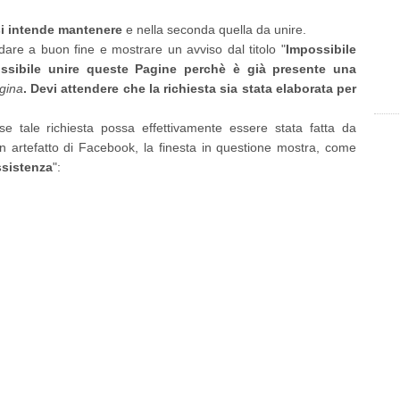
si intende mantenere
e nella seconda quella da unire.
re a buon fine e mostrare un avviso dal titolo "
Impossibile
ssibile unire queste Pagine perchè è già presente una
gina
. Devi attendere che la richiesta sia stata elaborata per
e tale richiesta possa effettivamente essere stata fatta da
n artefatto di Facebook, la finesta in questione mostra, come
ssistenza
":