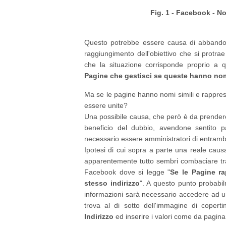
Fig. 1 - Facebook - N
Questo potrebbe essere causa di abbandon
raggiungimento dell'obiettivo che si protr
che la situazione corrisponde proprio a q
Pagine che gestisci se queste hanno nom
Ma se le pagine hanno nomi simili e rappr
essere unite?
Una possibile causa, che però è da prender
beneficio del dubbio, avendone sentito pa
necessario essere amministratori di entramb
Ipotesi di cui sopra a parte una reale cau
apparentemente tutto sembri combaciare tra
Facebook dove si legge "
Se le Pagine ra
stesso indirizzo
". A questo punto probabi
informazioni sarà necessario accedere ad u
trova al di sotto dell'immagine di coper
Indirizzo
ed inserire i valori come da pagina