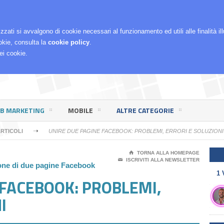
RCHÈ LO FACCIO
izzati si avvalgono di cookie necessari al funzionamento ed utili alle finalità i
okie, consulta la
cookie policy
.
ei cookie.
EB MARKETING
MOBILE
ALTRE CATEGORIE
➝
RTICOLI
UNIRE DUE PAGINE FACEBOOK: PROBLEMI, ERRORI E SOLUZIONI
⌂
TORNA ALLA HOMEPAGE
✉
ISCRIVITI ALLA NEWSLETTER
ione di due pagine Facebook
1 
 FACEBOOK: PROBLEMI,
I