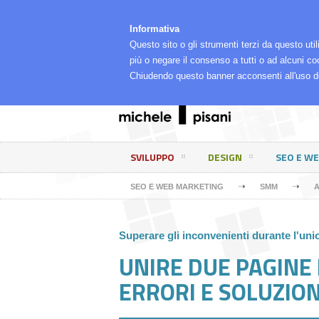
⌂
LA MIA RETE
CHI SONO, COSA FACCIO E PE
Informativa
Questo sito o gli strumenti terzi da questo util
più o negare il consenso a tutti o ad alcuni co
Chiudendo questo banner acconsenti all'uso d
SVILUPPO
DESIGN
SEO E W
➝
➝
SEO E WEB MARKETING
SMM
A
Superare gli inconvenienti durante l'un
UNIRE DUE PAGINE
ERRORI E SOLUZION