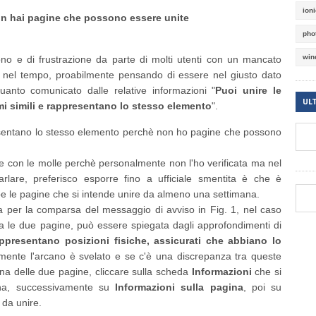
ion
on hai pagine che possono essere unite
pho
win
o e di frustrazione da parte di molti utenti con un mancato
ae nel tempo, proabilmente pensando di essere nel giusto dato
uanto comunicato dalle relative informazioni "
Puoi unire le
UL
i simili e rappresentano lo stesso elemento
".
esentano lo stesso elemento perchè non ho pagine che possono
e con le molle perchè personalmente non l'ho verificata ma nel
rlare, preferisco esporre fino a ufficiale smentita è che è
e le pagine che si intende unire da almeno una settimana.
sa per la comparsa del messaggio di avviso in Fig. 1, nel caso
 le due pagine, può essere spiegata dagli approfondimenti di
ppresentano posizioni fisiche, assicurati che abbiano lo
lmente l'arcano è svelato e se c'è una discrepanza tra queste
na delle due pagine, cliccare sulla scheda
Informazioni
che si
tina, successivamente su
Informazioni sulla pagina
, poi su
 da unire.