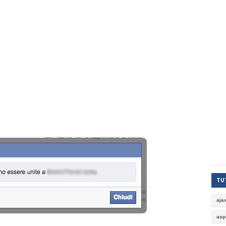
TUT
aja
asp