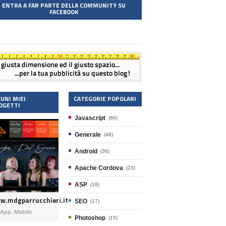
ENTRA A FAR PARTE DELLA COMMUNITY SU
FACEBOOK
CUNI MIEI
CATEGORIE POPOLARI
OGETTI
Javascript
(60)
Generale
(48)
Android
(36)
Apache Cordova
(23)
ASP
(18)
w.mdgparrucchieri.it
SEO
(17)
App. Mobile
Photoshop
(15)