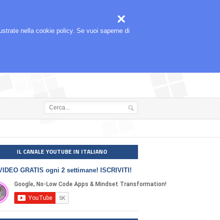



🎬
SEGUIMI ANCHE SU
llustrate nella cookie policy. Se vuoi saperne di
IL CANALE YOUTUBE IN ITALIANO
VIDEO GRATIS ogni 2 settimane! ISCRIVITI!