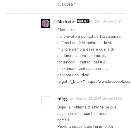
qualcosa?
Michele
Autore
Wednesday, September 20, 2017 alle ore 23:27
Ciao Luca,
hai provato a contattare l'assistenza
di Facebook? Attualmente la via
migliore sembra essere quella di
affidarsi alla loro community
fornendogli i dettagli del tuo
problema e confidando in una
risposta risolutiva:
target="_blank">https://www.facebook.co
meg
Thursday, October 12, 2017 alle ore 16:02
Dopo la richiesta di unione, le due
pagine le vede con lo stesso
nome!!!!
Provo a sospendere l'unione per