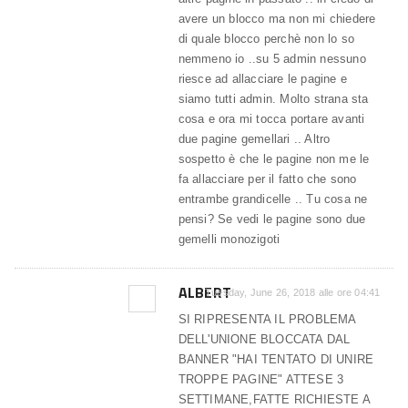
avere un blocco ma non mi chiedere
di quale blocco perchè non lo so
nemmeno io ..su 5 admin nessuno
riesce ad allacciare le pagine e
siamo tutti admin. Molto strana sta
cosa e ora mi tocca portare avanti
due pagine gemellari .. Altro
sospetto è che le pagine non me le
fa allacciare per il fatto che sono
entrambe grandicelle .. Tu cosa ne
pensi? Se vedi le pagine sono due
gemelli monozigoti
ALBERT
Tuesday, June 26, 2018 alle ore 04:41
SI RIPRESENTA IL PROBLEMA
DELL'UNIONE BLOCCATA DAL
BANNER "HAI TENTATO DI UNIRE
TROPPE PAGINE" ATTESE 3
SETTIMANE,FATTE RICHIESTE A