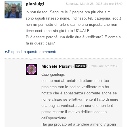
gianluigi
Saturday, March 26, 2016 alle ore 16:49
io non riesco. Seppure le 2 pagine ora più che simili
sono uguali (stesso nome, indirizzo, tel, categoria, ecc.)
non mi permette di farlo e danno una risposta che non
tiene conto che sia già tutto UGUALE.
Può essere perchè una delle due è verificata? E come si
fa in questi casi?
Rispondi a questo commento

Michele Pisani
Autore
Saturday, March 26, 2016 alle ore 23:38
Ciao gianluigi,
non ho mai affrontato direttamente il tuo
problema con le pagine verificate ma ho
notato che è abbastanza ricorrente anche se
non è chiaro se effettivamente il fatto di unire
una pagina verificata con una che non lo è
possa essere il motivo dell'insuccesso
dell'operazione.
Hai già provato ad attendere almeno 7 giorni