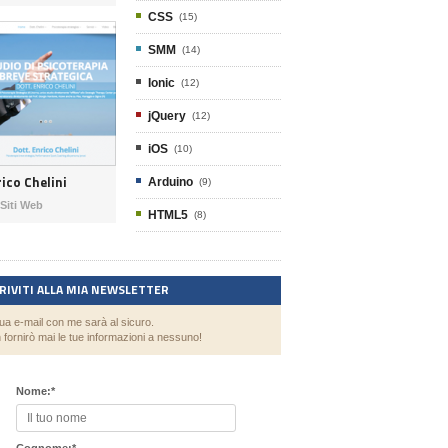
CSS
(15)
SMM
(14)
Ionic
(12)
jQuery
(12)
iOS
(10)
ico Chelini
Arduino
(9)
Siti Web
HTML5
(8)
CRIVITI ALLA MIA NEWSLETTER
tua e-mail con me sarà al sicuro.
 fornirò mai le tue informazioni a nessuno!
Nome:
*