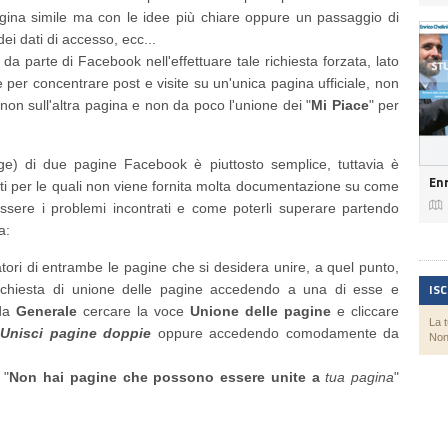
agina simile ma con le idee più chiare oppure un passaggio di
dei dati di accesso, ecc...
a parte di Facebook nell'effettuare tale richiesta forzata, lato
ne per concentrare post e visite su un'unica pagina ufficiale, non
non sull'altra pagina e non da poco l'unione dei "
Mi Piace
" per
ge) di due pagine Facebook è piuttosto semplice, tuttavia è
Enr
nti per le quali non viene fornita molta documentazione su come

ssere i problemi incontrati e come poterli superare partendo
a:
tori di entrambe le pagine che si desidera unire, a quel punto,
IS
 richiesta di unione delle pagine accedendo a una di esse e
eda
Generale
cercare la voce
Unione delle pagine
e cliccare
La 
Unisci pagine doppie
oppure accedendo comodamente da
Non
 "
Non hai pagine che possono essere unite a
tua pagina
"