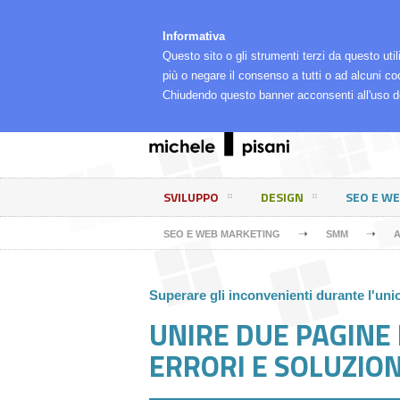
⌂
LA MIA RETE
CHI SONO, COSA FACCIO E PE
Informativa
Questo sito o gli strumenti terzi da questo util
più o negare il consenso a tutti o ad alcuni co
Chiudendo questo banner acconsenti all'uso d
SVILUPPO
DESIGN
SEO E W
➝
➝
SEO E WEB MARKETING
SMM
A
Superare gli inconvenienti durante l'un
UNIRE DUE PAGINE
ERRORI E SOLUZION