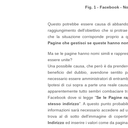
Fig. 1 - Facebook - N
Questo potrebbe essere causa di abbandon
raggiungimento dell'obiettivo che si protr
che la situazione corrisponde proprio a q
Pagine che gestisci se queste hanno nom
Ma se le pagine hanno nomi simili e rappr
essere unite?
Una possibile causa, che però è da prender
beneficio del dubbio, avendone sentito pa
necessario essere amministratori di entramb
Ipotesi di cui sopra a parte una reale cau
apparentemente tutto sembri combaciare tra
Facebook dove si legge "
Se le Pagine ra
stesso indirizzo
". A questo punto probabi
informazioni sarà necessario accedere ad u
trova al di sotto dell'immagine di coper
Indirizzo
ed inserire i valori come da pagina