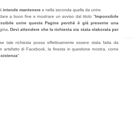
si intende mantenere
e nella seconda quella da unire.
re a buon fine e mostrare un avviso dal titolo "
Impossibile
ssibile unire queste Pagine perchè è già presente una
gina
. Devi attendere che la richiesta sia stata elaborata per
e tale richiesta possa effettivamente essere stata fatta da
n artefatto di Facebook, la finesta in questione mostra, come
ssistenza
":