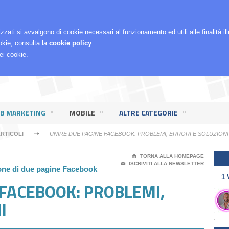
RCHÈ LO FACCIO
izzati si avvalgono di cookie necessari al funzionamento ed utili alle finalità i
okie, consulta la
cookie policy
.
ei cookie.
EB MARKETING
MOBILE
ALTRE CATEGORIE
➝
RTICOLI
UNIRE DUE PAGINE FACEBOOK: PROBLEMI, ERRORI E SOLUZIONI
⌂
TORNA ALLA HOMEPAGE
✉
ISCRIVITI ALLA NEWSLETTER
ione di due pagine Facebook
1 
 FACEBOOK: PROBLEMI,
I