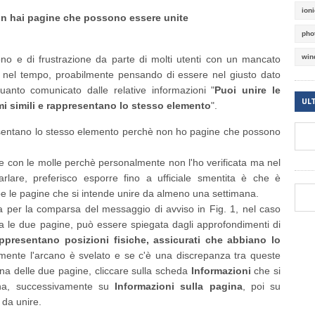
ion
on hai pagine che possono essere unite
pho
win
o e di frustrazione da parte di molti utenti con un mancato
ae nel tempo, proabilmente pensando di essere nel giusto dato
uanto comunicato dalle relative informazioni "
Puoi unire le
UL
i simili e rappresentano lo stesso elemento
".
esentano lo stesso elemento perchè non ho pagine che possono
e con le molle perchè personalmente non l'ho verificata ma nel
rlare, preferisco esporre fino a ufficiale smentita è che è
e le pagine che si intende unire da almeno una settimana.
sa per la comparsa del messaggio di avviso in Fig. 1, nel caso
 le due pagine, può essere spiegata dagli approfondimenti di
ppresentano posizioni fisiche, assicurati che abbiano lo
lmente l'arcano è svelato e se c'è una discrepanza tra queste
na delle due pagine, cliccare sulla scheda
Informazioni
che si
tina, successivamente su
Informazioni sulla pagina
, poi su
 da unire.