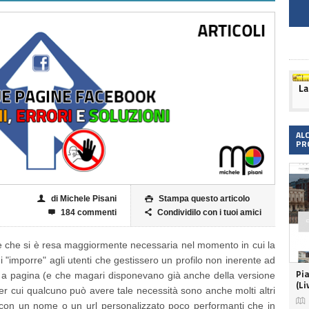
AL
PR
di Michele Pisani
Stampa questo articolo
👤

184 commenti
Condividilo con i tuoi amici


 che si è resa maggiormente necessaria nel momento in cui la
di "imporre" agli utenti che gestissero un profilo non inerente ad
Pi
 a pagina (e che magari disponevano già anche della versione
(Li
i per cui qualcuno può avere tale necessità sono anche molti altri

on un nome o un url personalizzato poco performanti che in