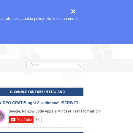



🎬
SEGUIMI ANCHE SU
llustrate nella cookie policy. Se vuoi saperne di
IL CANALE YOUTUBE IN ITALIANO
VIDEO GRATIS ogni 2 settimane! ISCRIVITI!