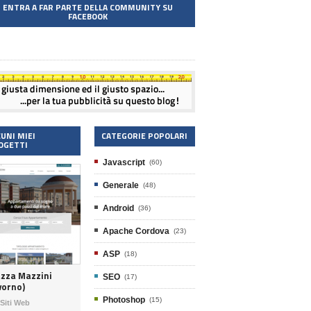
ENTRA A FAR PARTE DELLA COMMUNITY SU
FACEBOOK
CUNI MIEI
CATEGORIE POPOLARI
OGETTI
Javascript
(60)
Generale
(48)
Android
(36)
Apache Cordova
(23)
ASP
(18)
azza Mazzini
SEO
(17)
vorno)
Photoshop
(15)
Siti Web