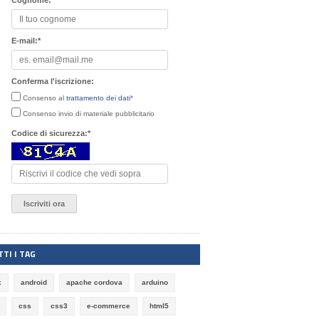
Cognome:
*
E-mail:
*
Conferma l'iscrizione:
Consenso al
trattamento dei dati
*
Consenso invio di materiale pubblicitario
Codice di sicurezza:
*
TI I TAG
x
android
apache cordova
arduino
css
css3
e-commerce
html5