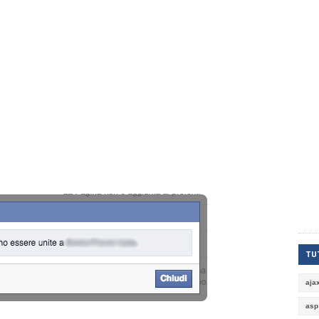
TUT
aja
asp