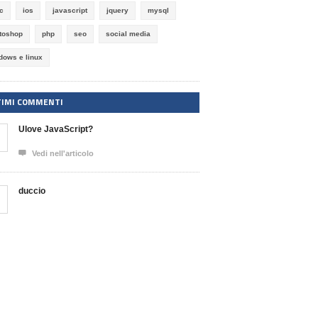
ic
ios
javascript
jquery
mysql
toshop
php
seo
social media
dows e linux
TIMI COMMENTI
Ulove JavaScript?

Vedi nell'articolo
duccio