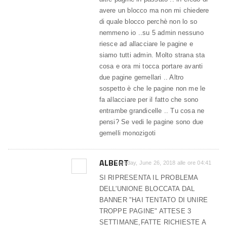
avere un blocco ma non mi chiedere
di quale blocco perchè non lo so
nemmeno io ..su 5 admin nessuno
riesce ad allacciare le pagine e
siamo tutti admin. Molto strana sta
cosa e ora mi tocca portare avanti
due pagine gemellari .. Altro
sospetto è che le pagine non me le
fa allacciare per il fatto che sono
entrambe grandicelle .. Tu cosa ne
pensi? Se vedi le pagine sono due
gemelli monozigoti
ALBERT
Tuesday, June 26, 2018 alle ore 04:41
SI RIPRESENTA IL PROBLEMA
DELL'UNIONE BLOCCATA DAL
BANNER "HAI TENTATO DI UNIRE
TROPPE PAGINE" ATTESE 3
SETTIMANE,FATTE RICHIESTE A