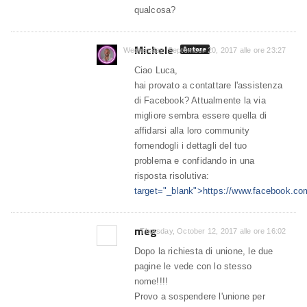
qualcosa?
Michele
Autore
Wednesday, September 20, 2017 alle ore 23:27
Ciao Luca,
hai provato a contattare l'assistenza
di Facebook? Attualmente la via
migliore sembra essere quella di
affidarsi alla loro community
fornendogli i dettagli del tuo
problema e confidando in una
risposta risolutiva:
target="_blank">https://www.facebook.co
meg
Thursday, October 12, 2017 alle ore 16:02
Dopo la richiesta di unione, le due
pagine le vede con lo stesso
nome!!!!
Provo a sospendere l'unione per