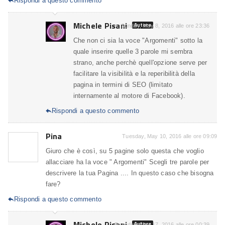
Rispondi a questo commento

Michele Pisani
Autore
Sunday, May 8, 2016 alle ore 23:36
Che non ci sia la voce "Argomenti" sotto la
quale inserire quelle 3 parole mi sembra
strano, anche perchè quell'opzione serve per
facilitare la visibilità e la reperibilità della
pagina in termini di SEO (limitato
internamente al motore di Facebook).
Rispondi a questo commento

Pina
Tuesday, May 10, 2016 alle ore 09:09
Giuro che è così, su 5 pagine solo questa che voglio
allacciare ha la voce " Argomenti" Scegli tre parole per
descrivere la tua Pagina .... In questo caso che bisogna
fare?
Rispondi a questo commento

Michele Pisani
Autore
Tuesday, May 17, 2016 alle ore 00:39