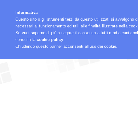
☰
Informativa
Questo sito o gli strumenti terzi da questo utilizzati si avvalgono d
necessari al funzionamento ed utili alle finalità illustrate nella cook
Se vuoi saperne di più o negare il consenso a tutti o ad alcuni coo
consulta la
cookie policy
.
Chiudendo questo banner acconsenti all'uso dei cookie.