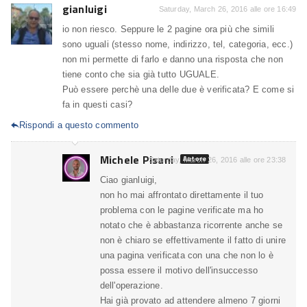
gianluigi
Saturday, March 26, 2016 alle ore 16:49
io non riesco. Seppure le 2 pagine ora più che simili
sono uguali (stesso nome, indirizzo, tel, categoria, ecc.)
non mi permette di farlo e danno una risposta che non
tiene conto che sia già tutto UGUALE.
Può essere perchè una delle due è verificata? E come si
fa in questi casi?
Rispondi a questo commento

Michele Pisani
Autore
Saturday, March 26, 2016 alle ore 23:38
Ciao gianluigi,
non ho mai affrontato direttamente il tuo
problema con le pagine verificate ma ho
notato che è abbastanza ricorrente anche se
non è chiaro se effettivamente il fatto di unire
una pagina verificata con una che non lo è
possa essere il motivo dell'insuccesso
dell'operazione.
Hai già provato ad attendere almeno 7 giorni