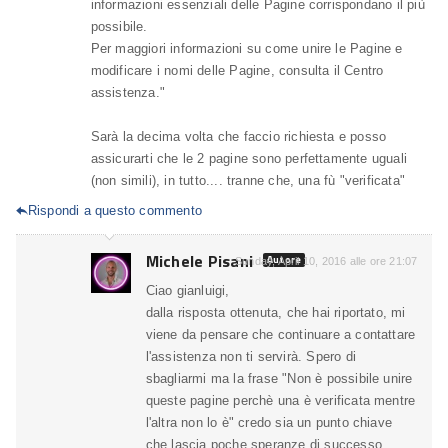
informazioni essenziali delle Pagine corrispondano il più
possibile.
Per maggiori informazioni su come unire le Pagine e
modificare i nomi delle Pagine, consulta il Centro
assistenza."
Sarà la decima volta che faccio richiesta e posso
assicurarti che le 2 pagine sono perfettamente uguali
(non simili), in tutto.... tranne che, una fù "verificata"
Rispondi a questo commento

Michele Pisani
Autore
Sunday, April 10, 2016 alle ore 21:07
Ciao gianluigi,
dalla risposta ottenuta, che hai riportato, mi
viene da pensare che continuare a contattare
l'assistenza non ti servirà. Spero di
sbagliarmi ma la frase "Non è possibile unire
queste pagine perchè una è verificata mentre
l'altra non lo è" credo sia un punto chiave
che lascia poche speranze di successo.