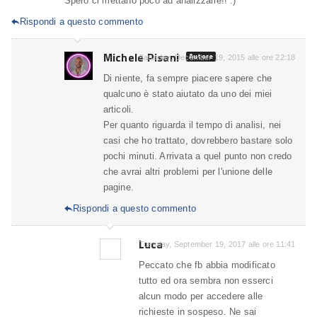
Spero ci mettano poco ad analizzarle!! :)
Rispondi a questo commento

Michele Pisani
Autore
Saturday, December 19, 2015 alle ore 22:18
Di niente, fa sempre piacere sapere che
qualcuno è stato aiutato da uno dei miei
articoli.
Per quanto riguarda il tempo di analisi, nei
casi che ho trattato, dovrebbero bastare solo
pochi minuti. Arrivata a quel punto non credo
che avrai altri problemi per l'unione delle
pagine.
Rispondi a questo commento

Luca
Tuesday, September 19, 2017 alle ore 11:41
Peccato che fb abbia modificato
tutto ed ora sembra non esserci
alcun modo per accedere alle
richieste in sospeso. Ne sai