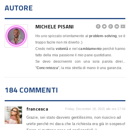
AUTORE
MICHELE PISANI




🎬
Ho uno spiccato orientamento al
problem-solving
, se è
troppo facile non mi diverto :)
Credo nella
volontà
e nel
cambiamento
perchè hanno
fatto della mia passione il mio pane quotidiano.
Se devo descrivermi con una sola parola direi...
"
Concretezza
", la mia stretta di mano è una garanzia.
184 COMMENTI
francesca
Friday, December 18, 2015 alle ore 17:44
Grazie, sei stato davvero gentilissimo, non riuscivo ad
unirle perchè mi dava che la richiesta era già in sospeso!