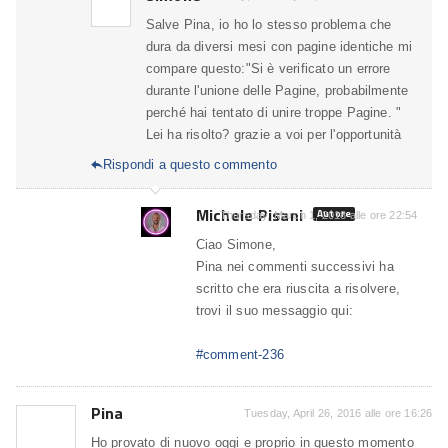
Salve Pina, io ho lo stesso problema che
dura da diversi mesi con pagine identiche mi
compare questo:"Si è verificato un errore
durante l'unione delle Pagine, probabilmente
perché hai tentato di unire troppe Pagine. "
Lei ha risolto? grazie a voi per l'opportunità
Rispondi a questo commento

Michele Pisani
Autore
Thursday, March 1, 2018 alle ore 22:54
Ciao Simone,
Pina nei commenti successivi ha
scritto che era riuscita a risolvere,
trovi il suo messaggio qui:
#comment-236
Pina
Tuesday, April 26, 2016 alle ore 16:26
Ho provato di nuovo oggi e proprio in questo momento