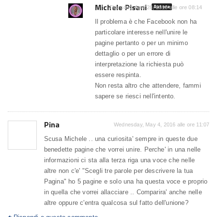
Michele Pisani
Autore
Thursday, April 28, 2016 alle ore 08:14
Il problema è che Facebook non ha
particolare interesse nell'unire le
pagine pertanto o per un minimo
dettaglio o per un errore di
interpretazione la richiesta può
essere respinta.
Non resta altro che attendere, fammi
sapere se riesci nell'intento.
Pina
Wednesday, May 4, 2016 alle ore 11:07
Scusa Michele .. una curiosita' sempre in queste due
benedette pagine che vorrei unire. Perche' in una nelle
informazioni ci sta alla terza riga una voce che nelle
altre non c'e' "Scegli tre parole per descrivere la tua
Pagina" ho 5 pagine e solo una ha questa voce e proprio
in quella che vorrei allacciare .. Comparira' anche nelle
altre oppure c'entra qualcosa sul fatto dell'unione?