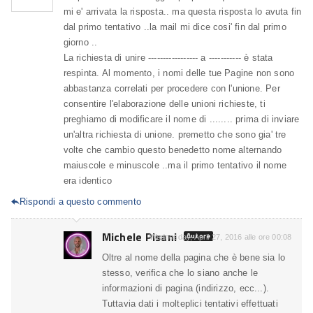
mi e' arrivata la risposta.. ma questa risposta lo avuta fin
dal primo tentativo ..la mail mi dice cosi' fin dal primo
giorno ..
La richiesta di unire ----------------- a ----------- è stata
respinta. Al momento, i nomi delle tue Pagine non sono
abbastanza correlati per procedere con l'unione. Per
consentire l'elaborazione delle unioni richieste, ti
preghiamo di modificare il nome di ........ prima di inviare
un'altra richiesta di unione. premetto che sono gia' tre
volte che cambio questo benedetto nome alternando
maiuscole e minuscole ..ma il primo tentativo il nome
era identico
Rispondi a questo commento

Michele Pisani
Autore
Wednesday, April 27, 2016 alle ore 00:08
Oltre al nome della pagina che è bene sia lo
stesso, verifica che lo siano anche le
informazioni di pagina (indirizzo, ecc...).
Tuttavia dati i molteplici tentativi effettuati