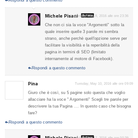
Rispondi a questo commento

Michele Pisani
Autore
Sunday, May 8, 2016 alle ore 23:36
Che non ci sia la voce "Argomenti" sotto la
quale inserire quelle 3 parole mi sembra
strano, anche perchè quell'opzione serve per
facilitare la visibilità e la reperibilità della
pagina in termini di SEO (limitato
internamente al motore di Facebook).
Rispondi a questo commento

Pina
Tuesday, May 10, 2016 alle ore 09:09
Giuro che è così, su 5 pagine solo questa che voglio
allacciare ha la voce " Argomenti" Scegli tre parole per
descrivere la tua Pagina .... In questo caso che bisogna
fare?
Rispondi a questo commento

Michele Pisani
Autore
Tuesday, May 17, 2016 alle ore 00:39