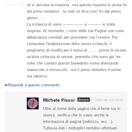
mi e' arrivata la risposta.. ma questa risposta lo avuta fin
dal primo tentativo ..la mail mi dice cosi' fin dal primo
giorno ..
La richiesta di unire ----------------- a ----------- è stata
respinta. Al momento, i nomi delle tue Pagine non sono
abbastanza correlati per procedere con l'unione. Per
consentire l'elaborazione delle unioni richieste, ti
preghiamo di modificare il nome di ........ prima di inviare
un'altra richiesta di unione. premetto che sono gia' tre
volte che cambio questo benedetto nome alternando
maiuscole e minuscole ..ma il primo tentativo il nome
era identico
Rispondi a questo commento

Michele Pisani
Autore
Wednesday, April 27, 2016 alle ore 00:08
Oltre al nome della pagina che è bene sia lo
stesso, verifica che lo siano anche le
informazioni di pagina (indirizzo, ecc...).
Tuttavia dati i molteplici tentativi effettuati