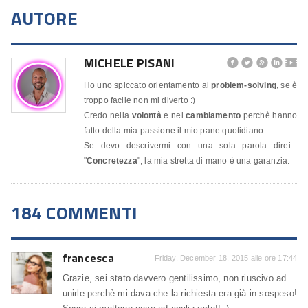
AUTORE
MICHELE PISANI




🎬
Ho uno spiccato orientamento al
problem-solving
, se è
troppo facile non mi diverto :)
Credo nella
volontà
e nel
cambiamento
perchè hanno
fatto della mia passione il mio pane quotidiano.
Se devo descrivermi con una sola parola direi...
"
Concretezza
", la mia stretta di mano è una garanzia.
184 COMMENTI
francesca
Friday, December 18, 2015 alle ore 17:44
Grazie, sei stato davvero gentilissimo, non riuscivo ad
unirle perchè mi dava che la richiesta era già in sospeso!