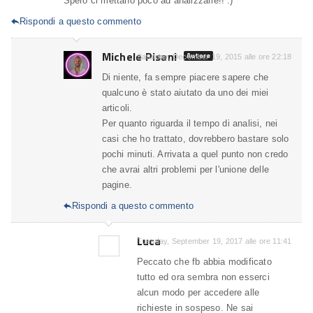
Spero ci mettano poco ad analizzarle!! :)
Rispondi a questo commento

Michele Pisani
Autore
Saturday, December 19, 2015 alle ore 22:18
Di niente, fa sempre piacere sapere che
qualcuno è stato aiutato da uno dei miei
articoli.
Per quanto riguarda il tempo di analisi, nei
casi che ho trattato, dovrebbero bastare solo
pochi minuti. Arrivata a quel punto non credo
che avrai altri problemi per l'unione delle
pagine.
Rispondi a questo commento

Luca
Tuesday, September 19, 2017 alle ore 11:41
Peccato che fb abbia modificato
tutto ed ora sembra non esserci
alcun modo per accedere alle
richieste in sospeso. Ne sai