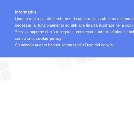
☰
Informativa
Questo sito o gli strumenti terzi da questo utilizzati si avvalgono d
necessari al funzionamento ed utili alle finalità illustrate nella cook
Se vuoi saperne di più o negare il consenso a tutti o ad alcuni coo
consulta la
cookie policy
.
Chiudendo questo banner acconsenti all'uso dei cookie.