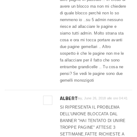
avere un blocco ma non mi chiedere
di quale blocco perchè non lo so
nemmeno io ..su 5 admin nessuno
riesce ad allacciare le pagine e
siamo tutti admin. Molto strana sta
cosa e ora mi tocca portare avanti
due pagine gemellari .. Altro
sospetto è che le pagine non me le
fa allacciare per il fatto che sono
entrambe grandicelle .. Tu cosa ne
pensi? Se vedi le pagine sono due
gemelli monozigoti
ALBERT
Tuesday, June 26, 2018 alle ore 04:41
SI RIPRESENTA IL PROBLEMA
DELL'UNIONE BLOCCATA DAL
BANNER "HAI TENTATO DI UNIRE
TROPPE PAGINE" ATTESE 3
SETTIMANE,FATTE RICHIESTE A