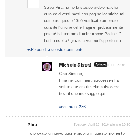
Salve Pina, io ho lo stesso problema che
dura da diversi mesi con pagine identiche mi
compare questo:"Si è verificato un errore
durante l'unione delle Pagine, probabilmente
perché hai tentato di unire troppe Pagine. "
Lei ha risolto? grazie a voi per l'opportunità
Rispondi a questo commento

Michele Pisani
Autore
Thursday, March 1, 2018 alle ore 22:54
Ciao Simone,
Pina nei commenti successivi ha
scritto che era riuscita a risolvere,
trovi il suo messaggio qui:
#comment-236
Pina
Tuesday, April 26, 2016 alle ore 16:26
Ho provato di nuovo oggi e proprio in questo momento