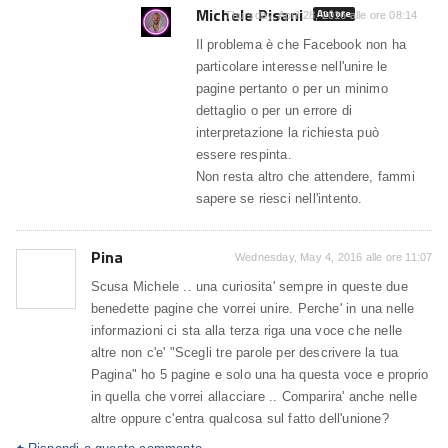
Michele Pisani
Autore
Thursday, April 28, 2016 alle ore 08:14
Il problema è che Facebook non ha
particolare interesse nell'unire le
pagine pertanto o per un minimo
dettaglio o per un errore di
interpretazione la richiesta può
essere respinta.
Non resta altro che attendere, fammi
sapere se riesci nell'intento.
Pina
Wednesday, May 4, 2016 alle ore 11:07
Scusa Michele .. una curiosita' sempre in queste due
benedette pagine che vorrei unire. Perche' in una nelle
informazioni ci sta alla terza riga una voce che nelle
altre non c'e' "Scegli tre parole per descrivere la tua
Pagina" ho 5 pagine e solo una ha questa voce e proprio
in quella che vorrei allacciare .. Comparira' anche nelle
altre oppure c'entra qualcosa sul fatto dell'unione?