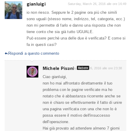
gianluigi
Saturday, March 26, 2016 alle ore 16:49
io non riesco. Seppure le 2 pagine ora più che simili
sono uguali (stesso nome, indirizzo, tel, categoria, ecc.)
non mi permette di farlo e danno una risposta che non
tiene conto che sia già tutto UGUALE.
Può essere perchè una delle due è verificata? E come si
fa in questi casi?
Rispondi a questo commento

Michele Pisani
Autore
Saturday, March 26, 2016 alle ore 23:38
Ciao gianluigi,
non ho mai affrontato direttamente il tuo
problema con le pagine verificate ma ho
notato che è abbastanza ricorrente anche se
non è chiaro se effettivamente il fatto di unire
una pagina verificata con una che non lo è
possa essere il motivo dell'insuccesso
dell'operazione.
Hai già provato ad attendere almeno 7 giorni