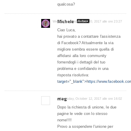
qualcosa?
Michele
Autore
Wednesday, September 20, 2017 alle ore 23:27
Ciao Luca,
hai provato a contattare l'assistenza
di Facebook? Attualmente la via
migliore sembra essere quella di
affidarsi alla loro community
fornendogli i dettagli del tuo
problema e confidando in una
risposta risolutiva:
target="_blank">https://www.facebook.co
meg
Thursday, October 12, 2017 alle ore 16:02
Dopo la richiesta di unione, le due
pagine le vede con lo stesso
nome!!!!
Provo a sospendere l'unione per