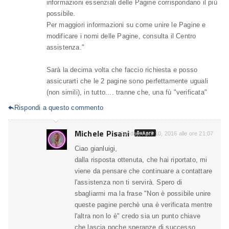
informazioni essenziali delle Pagine corrispondano il più
possibile.
Per maggiori informazioni su come unire le Pagine e
modificare i nomi delle Pagine, consulta il Centro
assistenza."
Sarà la decima volta che faccio richiesta e posso
assicurarti che le 2 pagine sono perfettamente uguali
(non simili), in tutto.... tranne che, una fù "verificata"
Rispondi a questo commento

Michele Pisani
Autore
Sunday, April 10, 2016 alle ore 21:07
Ciao gianluigi,
dalla risposta ottenuta, che hai riportato, mi
viene da pensare che continuare a contattare
l'assistenza non ti servirà. Spero di
sbagliarmi ma la frase "Non è possibile unire
queste pagine perchè una è verificata mentre
l'altra non lo è" credo sia un punto chiave
che lascia poche speranze di successo.