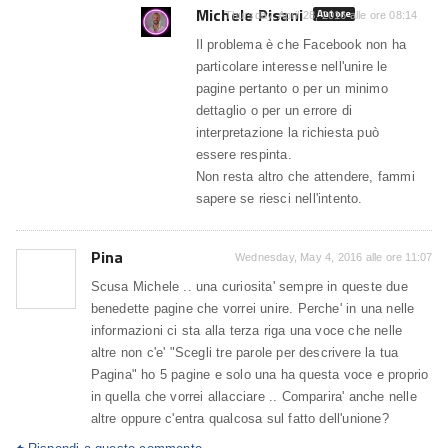
Michele Pisani
Autore
Thursday, April 28, 2016 alle ore 08:14
Il problema è che Facebook non ha
particolare interesse nell'unire le
pagine pertanto o per un minimo
dettaglio o per un errore di
interpretazione la richiesta può
essere respinta.
Non resta altro che attendere, fammi
sapere se riesci nell'intento.
Pina
Wednesday, May 4, 2016 alle ore 11:07
Scusa Michele .. una curiosita' sempre in queste due
benedette pagine che vorrei unire. Perche' in una nelle
informazioni ci sta alla terza riga una voce che nelle
altre non c'e' "Scegli tre parole per descrivere la tua
Pagina" ho 5 pagine e solo una ha questa voce e proprio
in quella che vorrei allacciare .. Comparira' anche nelle
altre oppure c'entra qualcosa sul fatto dell'unione?