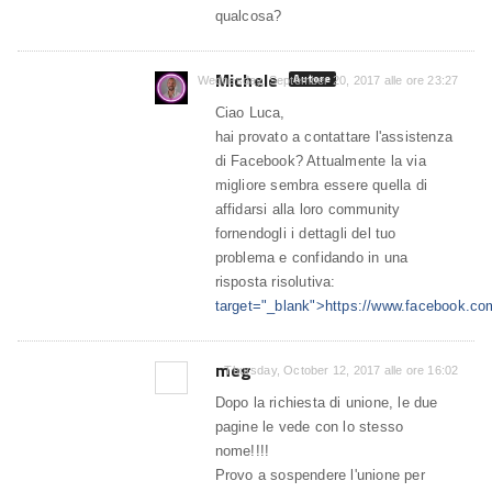
qualcosa?
Michele
Autore
Wednesday, September 20, 2017 alle ore 23:27
Ciao Luca,
hai provato a contattare l'assistenza
di Facebook? Attualmente la via
migliore sembra essere quella di
affidarsi alla loro community
fornendogli i dettagli del tuo
problema e confidando in una
risposta risolutiva:
target="_blank">https://www.facebook.co
meg
Thursday, October 12, 2017 alle ore 16:02
Dopo la richiesta di unione, le due
pagine le vede con lo stesso
nome!!!!
Provo a sospendere l'unione per