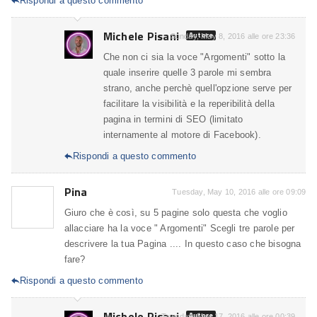
Rispondi a questo commento

Michele Pisani
Autore
Sunday, May 8, 2016 alle ore 23:36
Che non ci sia la voce "Argomenti" sotto la
quale inserire quelle 3 parole mi sembra
strano, anche perchè quell'opzione serve per
facilitare la visibilità e la reperibilità della
pagina in termini di SEO (limitato
internamente al motore di Facebook).
Rispondi a questo commento

Pina
Tuesday, May 10, 2016 alle ore 09:09
Giuro che è così, su 5 pagine solo questa che voglio
allacciare ha la voce " Argomenti" Scegli tre parole per
descrivere la tua Pagina .... In questo caso che bisogna
fare?
Rispondi a questo commento

Michele Pisani
Autore
Tuesday, May 17, 2016 alle ore 00:39