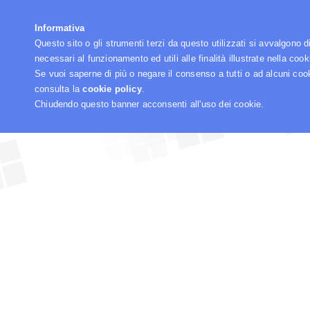
☰
Informativa
Questo sito o gli strumenti terzi da questo utilizzati si avvalgono d
necessari al funzionamento ed utili alle finalità illustrate nella cook
Se vuoi saperne di più o negare il consenso a tutti o ad alcuni coo
consulta la
cookie policy
.
Chiudendo questo banner acconsenti all'uso dei cookie.