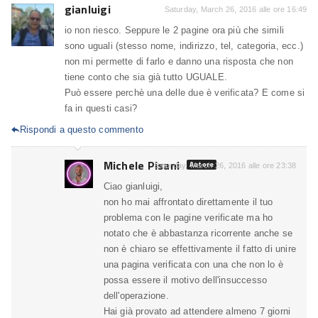
gianluigi
Saturday, March 26, 2016 alle ore 16:49
io non riesco. Seppure le 2 pagine ora più che simili
sono uguali (stesso nome, indirizzo, tel, categoria, ecc.)
non mi permette di farlo e danno una risposta che non
tiene conto che sia già tutto UGUALE.
Può essere perchè una delle due è verificata? E come si
fa in questi casi?
Rispondi a questo commento

Michele Pisani
Autore
Saturday, March 26, 2016 alle ore 23:38
Ciao gianluigi,
non ho mai affrontato direttamente il tuo
problema con le pagine verificate ma ho
notato che è abbastanza ricorrente anche se
non è chiaro se effettivamente il fatto di unire
una pagina verificata con una che non lo è
possa essere il motivo dell'insuccesso
dell'operazione.
Hai già provato ad attendere almeno 7 giorni