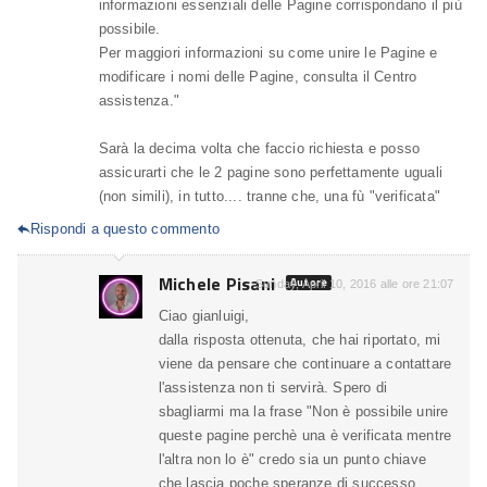
informazioni essenziali delle Pagine corrispondano il più
possibile.
Per maggiori informazioni su come unire le Pagine e
modificare i nomi delle Pagine, consulta il Centro
assistenza."
Sarà la decima volta che faccio richiesta e posso
assicurarti che le 2 pagine sono perfettamente uguali
(non simili), in tutto.... tranne che, una fù "verificata"
Rispondi a questo commento

Michele Pisani
Autore
Sunday, April 10, 2016 alle ore 21:07
Ciao gianluigi,
dalla risposta ottenuta, che hai riportato, mi
viene da pensare che continuare a contattare
l'assistenza non ti servirà. Spero di
sbagliarmi ma la frase "Non è possibile unire
queste pagine perchè una è verificata mentre
l'altra non lo è" credo sia un punto chiave
che lascia poche speranze di successo.