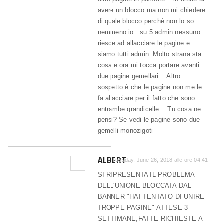
avere un blocco ma non mi chiedere
di quale blocco perchè non lo so
nemmeno io ..su 5 admin nessuno
riesce ad allacciare le pagine e
siamo tutti admin. Molto strana sta
cosa e ora mi tocca portare avanti
due pagine gemellari .. Altro
sospetto è che le pagine non me le
fa allacciare per il fatto che sono
entrambe grandicelle .. Tu cosa ne
pensi? Se vedi le pagine sono due
gemelli monozigoti
ALBERT
Tuesday, June 26, 2018 alle ore 04:41
SI RIPRESENTA IL PROBLEMA
DELL'UNIONE BLOCCATA DAL
BANNER "HAI TENTATO DI UNIRE
TROPPE PAGINE" ATTESE 3
SETTIMANE,FATTE RICHIESTE A