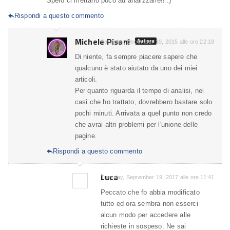
Spero ci mettano poco ad analizzarle!! :)
Rispondi a questo commento

Michele Pisani
Autore
Saturday, December 19, 2015 alle ore 22:18
Di niente, fa sempre piacere sapere che
qualcuno è stato aiutato da uno dei miei
articoli.
Per quanto riguarda il tempo di analisi, nei
casi che ho trattato, dovrebbero bastare solo
pochi minuti. Arrivata a quel punto non credo
che avrai altri problemi per l'unione delle
pagine.
Rispondi a questo commento

Luca
Tuesday, September 19, 2017 alle ore 11:41
Peccato che fb abbia modificato
tutto ed ora sembra non esserci
alcun modo per accedere alle
richieste in sospeso. Ne sai