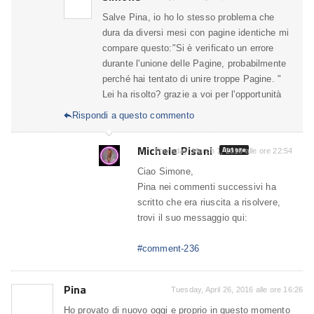
Salve Pina, io ho lo stesso problema che
dura da diversi mesi con pagine identiche mi
compare questo:"Si è verificato un errore
durante l'unione delle Pagine, probabilmente
perché hai tentato di unire troppe Pagine. "
Lei ha risolto? grazie a voi per l'opportunità
Rispondi a questo commento

Michele Pisani
Autore
Thursday, March 1, 2018 alle ore 22:54
Ciao Simone,
Pina nei commenti successivi ha
scritto che era riuscita a risolvere,
trovi il suo messaggio qui:
#comment-236
Pina
Tuesday, April 26, 2016 alle ore 16:26
Ho provato di nuovo oggi e proprio in questo momento