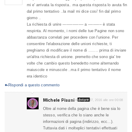
mi e' arrivata la risposta.. ma questa risposta lo avuta fin
dal primo tentativo ..la mail mi dice cosi' fin dal primo
giorno ..
La richiesta di unire ----------------- a ----------- è stata
respinta. Al momento, i nomi delle tue Pagine non sono
abbastanza correlati per procedere con l'unione. Per
consentire l'elaborazione delle unioni richieste, ti
preghiamo di modificare il nome di ........ prima di inviare
un'altra richiesta di unione. premetto che sono gia' tre
volte che cambio questo benedetto nome alternando
maiuscole e minuscole ..ma il primo tentativo il nome
era identico
Rispondi a questo commento

Michele Pisani
Autore
Wednesday, April 27, 2016 alle ore 00:08
Oltre al nome della pagina che è bene sia lo
stesso, verifica che lo siano anche le
informazioni di pagina (indirizzo, ecc...).
Tuttavia dati i molteplici tentativi effettuati