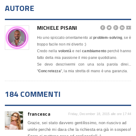
AUTORE
MICHELE PISANI




🎬
Ho uno spiccato orientamento al
problem-solving
, se è
troppo facile non mi diverto :)
Credo nella
volontà
e nel
cambiamento
perchè hanno
fatto della mia passione il mio pane quotidiano.
Se devo descrivermi con una sola parola direi...
"
Concretezza
", la mia stretta di mano è una garanzia.
184 COMMENTI
francesca
Friday, December 18, 2015 alle ore 17:44
Grazie, sei stato davvero gentilissimo, non riuscivo ad
unirle perchè mi dava che la richiesta era già in sospeso!