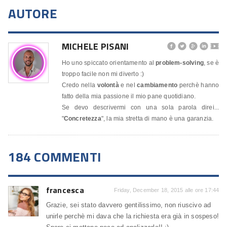
AUTORE
MICHELE PISANI




🎬
Ho uno spiccato orientamento al
problem-solving
, se è
troppo facile non mi diverto :)
Credo nella
volontà
e nel
cambiamento
perchè hanno
fatto della mia passione il mio pane quotidiano.
Se devo descrivermi con una sola parola direi...
"
Concretezza
", la mia stretta di mano è una garanzia.
184 COMMENTI
francesca
Friday, December 18, 2015 alle ore 17:44
Grazie, sei stato davvero gentilissimo, non riuscivo ad
unirle perchè mi dava che la richiesta era già in sospeso!