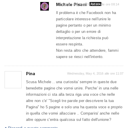
Michele Pisani
Autore
Thursday, April 28, 2016 alle ore 08:14
Il problema è che Facebook non ha
particolare interesse nell'unire le
pagine pertanto o per un minimo
dettaglio o per un errore di
interpretazione la richiesta può
essere respinta.
Non resta altro che attendere, fammi
sapere se riesci nell'intento.
Pina
Wednesday, May 4, 2016 alle ore 11:07
Scusa Michele .. una curiosita' sempre in queste due
benedette pagine che vorrei unire. Perche' in una nelle
informazioni ci sta alla terza riga una voce che nelle
altre non c'e' "Scegli tre parole per descrivere la tua
Pagina" ho 5 pagine e solo una ha questa voce e proprio
in quella che vorrei allacciare .. Comparira' anche nelle
altre oppure c'entra qualcosa sul fatto dell'unione?