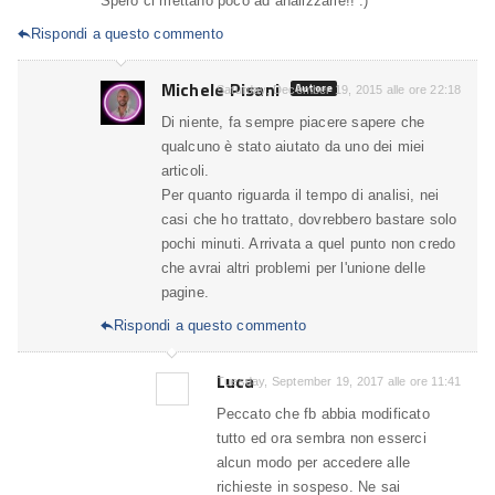
Spero ci mettano poco ad analizzarle!! :)
Rispondi a questo commento

Michele Pisani
Autore
Saturday, December 19, 2015 alle ore 22:18
Di niente, fa sempre piacere sapere che
qualcuno è stato aiutato da uno dei miei
articoli.
Per quanto riguarda il tempo di analisi, nei
casi che ho trattato, dovrebbero bastare solo
pochi minuti. Arrivata a quel punto non credo
che avrai altri problemi per l'unione delle
pagine.
Rispondi a questo commento

Luca
Tuesday, September 19, 2017 alle ore 11:41
Peccato che fb abbia modificato
tutto ed ora sembra non esserci
alcun modo per accedere alle
richieste in sospeso. Ne sai