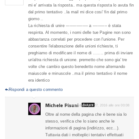
mi e' arrivata la risposta.. ma questa risposta lo avuta fin
dal primo tentativo ..la mail mi dice cosi' fin dal primo
giorno ..
La richiesta di unire ----------------- a ----------- è stata
respinta. Al momento, i nomi delle tue Pagine non sono
abbastanza correlati per procedere con l'unione. Per
consentire l'elaborazione delle unioni richieste, ti
preghiamo di modificare il nome di ........ prima di inviare
un'altra richiesta di unione. premetto che sono gia' tre
volte che cambio questo benedetto nome alternando
maiuscole e minuscole ..ma il primo tentativo il nome
era identico
Rispondi a questo commento

Michele Pisani
Autore
Wednesday, April 27, 2016 alle ore 00:08
Oltre al nome della pagina che è bene sia lo
stesso, verifica che lo siano anche le
informazioni di pagina (indirizzo, ecc...).
Tuttavia dati i molteplici tentativi effettuati