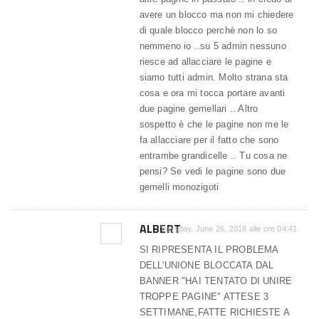
avere un blocco ma non mi chiedere
di quale blocco perchè non lo so
nemmeno io ..su 5 admin nessuno
riesce ad allacciare le pagine e
siamo tutti admin. Molto strana sta
cosa e ora mi tocca portare avanti
due pagine gemellari .. Altro
sospetto è che le pagine non me le
fa allacciare per il fatto che sono
entrambe grandicelle .. Tu cosa ne
pensi? Se vedi le pagine sono due
gemelli monozigoti
ALBERT
Tuesday, June 26, 2018 alle ore 04:41
SI RIPRESENTA IL PROBLEMA
DELL'UNIONE BLOCCATA DAL
BANNER "HAI TENTATO DI UNIRE
TROPPE PAGINE" ATTESE 3
SETTIMANE,FATTE RICHIESTE A