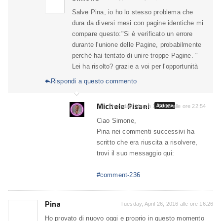
Salve Pina, io ho lo stesso problema che
dura da diversi mesi con pagine identiche mi
compare questo:"Si è verificato un errore
durante l'unione delle Pagine, probabilmente
perché hai tentato di unire troppe Pagine. "
Lei ha risolto? grazie a voi per l'opportunità
Rispondi a questo commento

Michele Pisani
Autore
Thursday, March 1, 2018 alle ore 22:54
Ciao Simone,
Pina nei commenti successivi ha
scritto che era riuscita a risolvere,
trovi il suo messaggio qui:
#comment-236
Pina
Tuesday, April 26, 2016 alle ore 16:26
Ho provato di nuovo oggi e proprio in questo momento