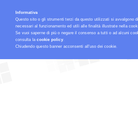
☰
Informativa
Questo sito o gli strumenti terzi da questo utilizzati si avvalgono d
necessari al funzionamento ed utili alle finalità illustrate nella cook
Se vuoi saperne di più o negare il consenso a tutti o ad alcuni coo
consulta la
cookie policy
.
Chiudendo questo banner acconsenti all'uso dei cookie.