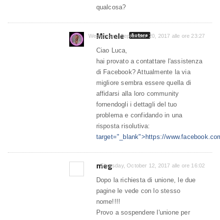
qualcosa?
Michele
Autore
Wednesday, September 20, 2017 alle ore 23:27
Ciao Luca,
hai provato a contattare l'assistenza
di Facebook? Attualmente la via
migliore sembra essere quella di
affidarsi alla loro community
fornendogli i dettagli del tuo
problema e confidando in una
risposta risolutiva:
target="_blank">https://www.facebook.co
meg
Thursday, October 12, 2017 alle ore 16:02
Dopo la richiesta di unione, le due
pagine le vede con lo stesso
nome!!!!
Provo a sospendere l'unione per