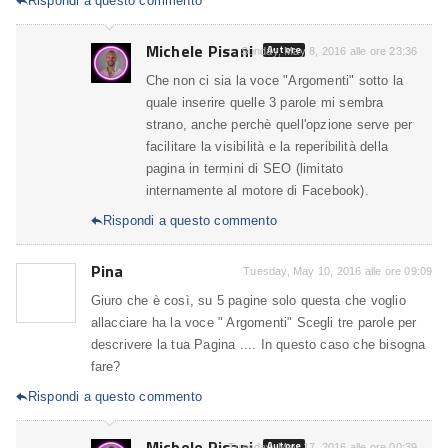
Rispondi a questo commento

Michele Pisani
Autore
Sunday, May 8, 2016 alle ore 23:36
Che non ci sia la voce "Argomenti" sotto la
quale inserire quelle 3 parole mi sembra
strano, anche perchè quell'opzione serve per
facilitare la visibilità e la reperibilità della
pagina in termini di SEO (limitato
internamente al motore di Facebook).
Rispondi a questo commento

Pina
Tuesday, May 10, 2016 alle ore 09:09
Giuro che è così, su 5 pagine solo questa che voglio
allacciare ha la voce " Argomenti" Scegli tre parole per
descrivere la tua Pagina .... In questo caso che bisogna
fare?
Rispondi a questo commento

Michele Pisani
Autore
Tuesday, May 17, 2016 alle ore 00:39