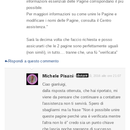
informazioni essenziali delle Pagine corrispondano il più
possibile.
Per maggiori informazioni su come unire le Pagine e
modificare i nomi delle Pagine, consulta il Centro
assistenza."
Sarà la decima volta che faccio richiesta e posso
assicurarti che le 2 pagine sono perfettamente uguali
(non simili), in tutto.... tranne che, una fù "verificata"
Rispondi a questo commento

Michele Pisani
Autore
Sunday, April 10, 2016 alle ore 21:07
Ciao gianluigi,
dalla risposta ottenuta, che hai riportato, mi
viene da pensare che continuare a contattare
l'assistenza non ti servirà. Spero di
sbagliarmi ma la frase "Non è possibile unire
queste pagine perchè una è verificata mentre
l'altra non lo è" credo sia un punto chiave
che lascia poche speranze di successo.