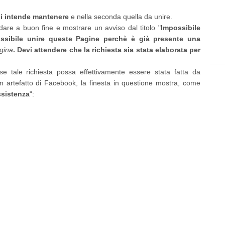
si intende mantenere
e nella seconda quella da unire.
re a buon fine e mostrare un avviso dal titolo "
Impossibile
ssibile unire queste Pagine perchè è già presente una
gina
. Devi attendere che la richiesta sia stata elaborata per
e tale richiesta possa effettivamente essere stata fatta da
n artefatto di Facebook, la finesta in questione mostra, come
ssistenza
":