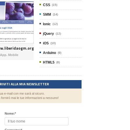
CSS
(15)
SMM
(14)
Ionic
(12)
jQuery
(12)
iOS
(10)
w.liberidaogm.org
Arduino
(9)
App. Mobile
HTML5
(8)
CRIVITI ALLA MIA NEWSLETTER
tua e-mail con me sarà al sicuro.
 fornirò mai le tue informazioni a nessuno!
Nome:
*