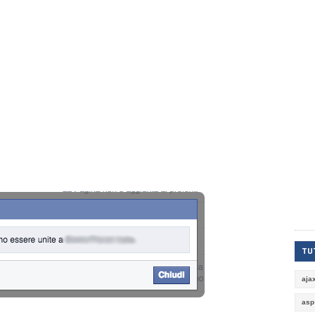
TUT
aja
asp