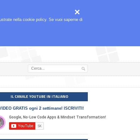



🎬
SEGUIMI ANCHE SU
llustrate nella cookie policy. Se vuoi saperne di
IL CANALE YOUTUBE IN ITALIANO
VIDEO GRATIS ogni 2 settimane! ISCRIVITI!