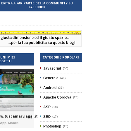
ENTRA A FAR PARTE DELLA COMMUNITY SU
FACEBOOK
CUNI MIEI
CATEGORIE POPOLARI
OGETTI
Javascript
(60)
Generale
(48)
Android
(36)
Apache Cordova
(23)
ASP
(18)
w.tuscamarviaggi.it
SEO
(17)
App. Mobile
Photoshop
(15)