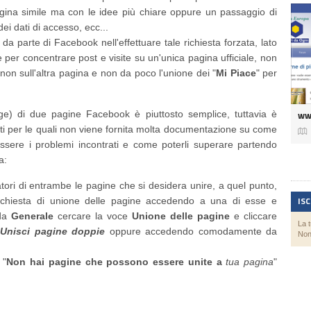
agina simile ma con le idee più chiare oppure un passaggio di
dei dati di accesso, ecc...
a parte di Facebook nell'effettuare tale richiesta forzata, lato
ne per concentrare post e visite su un'unica pagina ufficiale, non
non sull'altra pagina e non da poco l'unione dei "
Mi Piace
" per
ww
ge) di due pagine Facebook è piuttosto semplice, tuttavia è
nti per le quali non viene fornita molta documentazione su come

ssere i problemi incontrati e come poterli superare partendo
a:
tori di entrambe le pagine che si desidera unire, a quel punto,
IS
 richiesta di unione delle pagine accedendo a una di esse e
eda
Generale
cercare la voce
Unione delle pagine
e cliccare
La 
Unisci pagine doppie
oppure accedendo comodamente da
Non
 "
Non hai pagine che possono essere unite a
tua pagina
"