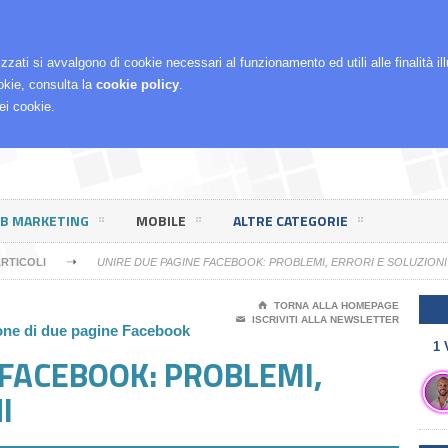
RCHÈ LO FACCIO
izzati si avvalgono di cookie necessari al funzionamento ed utili alle finalità i
okie, consulta la
cookie policy
.
ei cookie.
EB MARKETING
MOBILE
ALTRE CATEGORIE
➝
RTICOLI
UNIRE DUE PAGINE FACEBOOK: PROBLEMI, ERRORI E SOLUZIONI
⌂
TORNA ALLA HOMEPAGE
✉
ISCRIVITI ALLA NEWSLETTER
ione di due pagine Facebook
1 
 FACEBOOK: PROBLEMI,
I