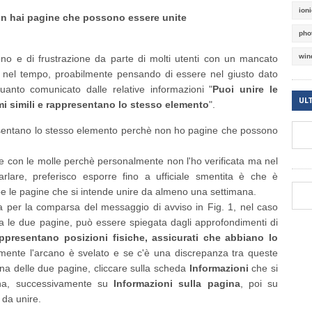
ion
on hai pagine che possono essere unite
pho
win
o e di frustrazione da parte di molti utenti con un mancato
ae nel tempo, proabilmente pensando di essere nel giusto dato
uanto comunicato dalle relative informazioni "
Puoi unire le
UL
i simili e rappresentano lo stesso elemento
".
esentano lo stesso elemento perchè non ho pagine che possono
e con le molle perchè personalmente non l'ho verificata ma nel
rlare, preferisco esporre fino a ufficiale smentita è che è
e le pagine che si intende unire da almeno una settimana.
sa per la comparsa del messaggio di avviso in Fig. 1, nel caso
 le due pagine, può essere spiegata dagli approfondimenti di
ppresentano posizioni fisiche, assicurati che abbiano lo
lmente l'arcano è svelato e se c'è una discrepanza tra queste
na delle due pagine, cliccare sulla scheda
Informazioni
che si
tina, successivamente su
Informazioni sulla pagina
, poi su
 da unire.