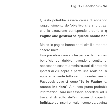
Fig. 1 - Facebook - N
Questo potrebbe essere causa di abbandon
raggiungimento dell'obiettivo che si protr
che la situazione corrisponde proprio a q
Pagine che gestisci se queste hanno nom
Ma se le pagine hanno nomi simili e rappr
essere unite?
Una possibile causa, che però è da prender
beneficio del dubbio, avendone sentito pa
necessario essere amministratori di entramb
Ipotesi di cui sopra a parte una reale cau
apparentemente tutto sembri combaciare tra
Facebook dove si legge "
Se le Pagine ra
stesso indirizzo
". A questo punto probabi
informazioni sarà necessario accedere ad u
trova al di sotto dell'immagine di coper
Indirizzo
ed inserire i valori come da pagina