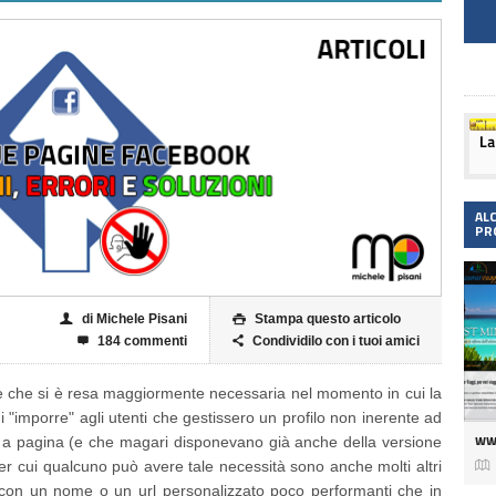
AL
PR
di Michele Pisani
Stampa questo articolo
👤

184 commenti
Condividilo con i tuoi amici


 che si è resa maggiormente necessaria nel momento in cui la
di "imporre" agli utenti che gestissero un profilo non inerente ad
ww
 a pagina (e che magari disponevano già anche della versione

i per cui qualcuno può avere tale necessità sono anche molti altri
on un nome o un url personalizzato poco performanti che in