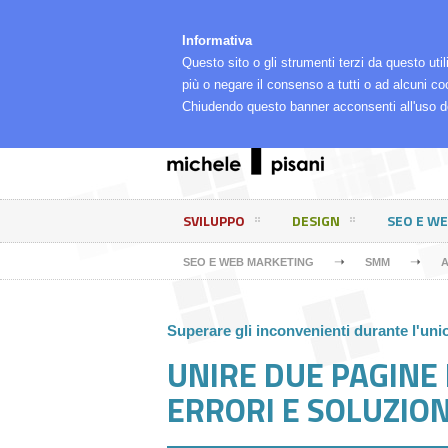
⌂
LA MIA RETE
CHI SONO, COSA FACCIO E PE
Informativa
Questo sito o gli strumenti terzi da questo util
più o negare il consenso a tutti o ad alcuni co
Chiudendo questo banner acconsenti all'uso d
SVILUPPO
DESIGN
SEO E W
➝
➝
SEO E WEB MARKETING
SMM
A
Superare gli inconvenienti durante l'un
UNIRE DUE PAGINE
ERRORI E SOLUZION