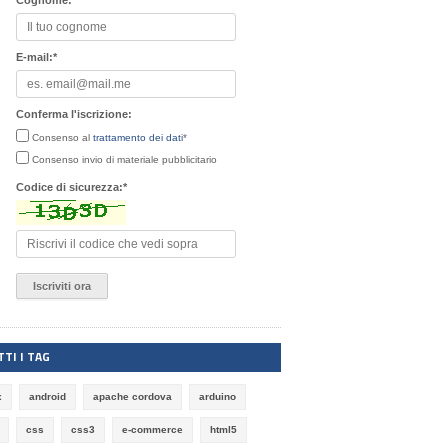
Cognome:
*
E-mail:
*
Conferma l'iscrizione:
Consenso al
trattamento dei dati
*
Consenso invio di materiale pubblicitario
Codice di sicurezza:
*
TI I TAG
x
android
apache cordova
arduino
css
css3
e-commerce
html5