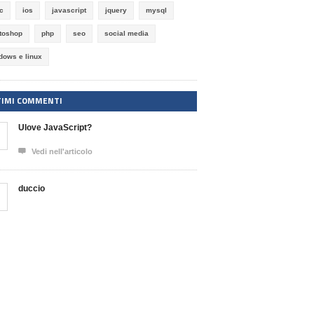
ic
ios
javascript
jquery
mysql
toshop
php
seo
social media
dows e linux
TIMI COMMENTI
Ulove JavaScript?

Vedi nell'articolo
duccio