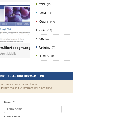
CSS
(15)
SMM
(14)
jQuery
(12)
Ionic
(12)
iOS
(10)
w.liberidaogm.org
Arduino
(9)
App. Mobile
HTML5
(8)
CRIVITI ALLA MIA NEWSLETTER
tua e-mail con me sarà al sicuro.
 fornirò mai le tue informazioni a nessuno!
Nome:
*