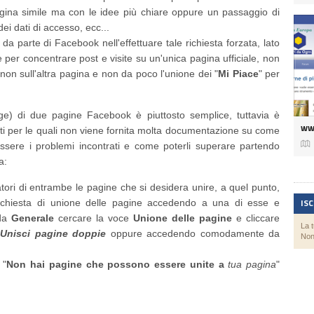
agina simile ma con le idee più chiare oppure un passaggio di
dei dati di accesso, ecc...
a parte di Facebook nell'effettuare tale richiesta forzata, lato
ne per concentrare post e visite su un'unica pagina ufficiale, non
non sull'altra pagina e non da poco l'unione dei "
Mi Piace
" per
ge) di due pagine Facebook è piuttosto semplice, tuttavia è
ww
nti per le quali non viene fornita molta documentazione su come

ssere i problemi incontrati e come poterli superare partendo
a:
tori di entrambe le pagine che si desidera unire, a quel punto,
IS
 richiesta di unione delle pagine accedendo a una di esse e
eda
Generale
cercare la voce
Unione delle pagine
e cliccare
La 
Unisci pagine doppie
oppure accedendo comodamente da
Non
 "
Non hai pagine che possono essere unite a
tua pagina
"