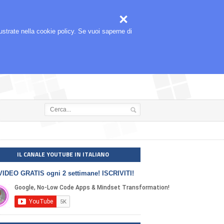



🎬
SEGUIMI ANCHE SU
llustrate nella cookie policy. Se vuoi saperne di
IL CANALE YOUTUBE IN ITALIANO
VIDEO GRATIS ogni 2 settimane! ISCRIVITI!