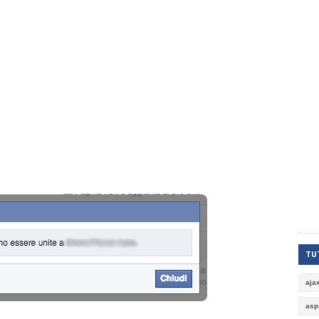
TUT
aja
asp