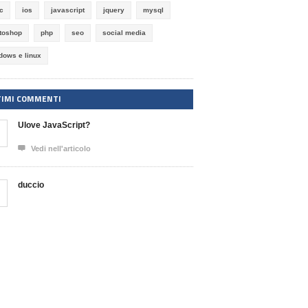
ic
ios
javascript
jquery
mysql
toshop
php
seo
social media
dows e linux
TIMI COMMENTI
Ulove JavaScript?

Vedi nell'articolo
duccio