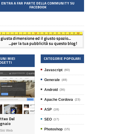
ENTRA A FAR PARTE DELLA COMMUNITY SU
FACEBOOK
CUNI MIEI
CATEGORIE POPOLARI
OGETTI
Javascript
(60)
Generale
(48)
Android
(36)
Apache Cordova
(23)
ASP
(18)
tteo Del
SEO
(17)
gnaio
Photoshop
(15)
Siti Web