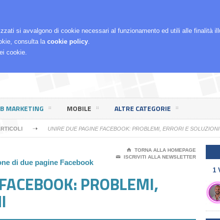
RCHÈ LO FACCIO
izzati si avvalgono di cookie necessari al funzionamento ed utili alle finalità i
okie, consulta la
cookie policy
.
ei cookie.
EB MARKETING
MOBILE
ALTRE CATEGORIE
➝
RTICOLI
UNIRE DUE PAGINE FACEBOOK: PROBLEMI, ERRORI E SOLUZIONI
⌂
TORNA ALLA HOMEPAGE
✉
ISCRIVITI ALLA NEWSLETTER
ione di due pagine Facebook
1 
 FACEBOOK: PROBLEMI,
I