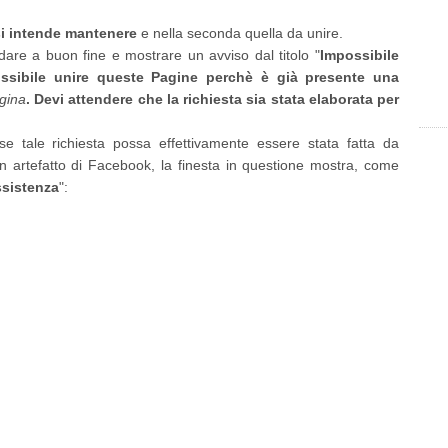
si intende mantenere
e nella seconda quella da unire.
re a buon fine e mostrare un avviso dal titolo "
Impossibile
ssibile unire queste Pagine perchè è già presente una
gina
. Devi attendere che la richiesta sia stata elaborata per
e tale richiesta possa effettivamente essere stata fatta da
n artefatto di Facebook, la finesta in questione mostra, come
ssistenza
":