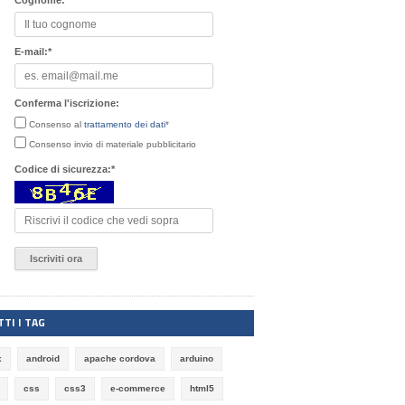
Cognome:
*
E-mail:
*
Conferma l'iscrizione:
Consenso al
trattamento dei dati
*
Consenso invio di materiale pubblicitario
Codice di sicurezza:
*
TI I TAG
x
android
apache cordova
arduino
css
css3
e-commerce
html5