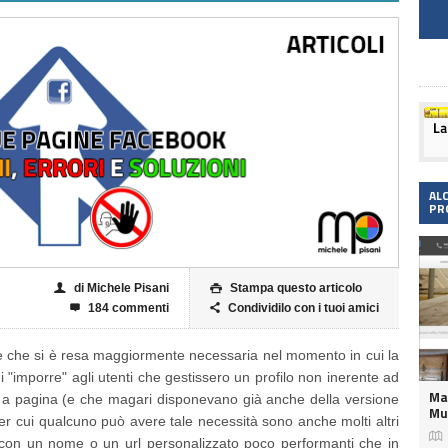
AL
PR
di Michele Pisani
Stampa questo articolo
👤

184 commenti
Condividilo con i tuoi amici


 che si è resa maggiormente necessaria nel momento in cui la
di "imporre" agli utenti che gestissero un profilo non inerente ad
Ma
 a pagina (e che magari disponevano già anche della versione
Mu
i per cui qualcuno può avere tale necessità sono anche molti altri

on un nome o un url personalizzato poco performanti che in