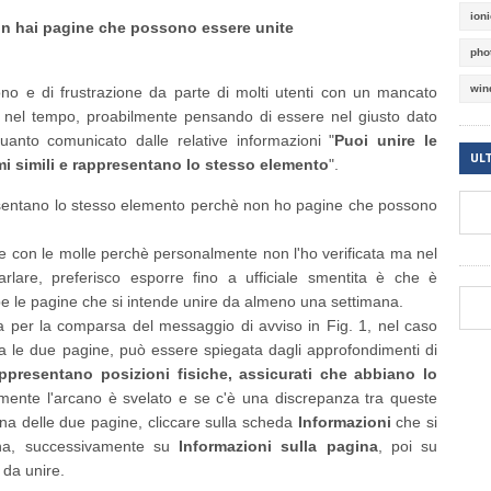
ion
on hai pagine che possono essere unite
pho
win
o e di frustrazione da parte di molti utenti con un mancato
ae nel tempo, proabilmente pensando di essere nel giusto dato
uanto comunicato dalle relative informazioni "
Puoi unire le
UL
i simili e rappresentano lo stesso elemento
".
esentano lo stesso elemento perchè non ho pagine che possono
e con le molle perchè personalmente non l'ho verificata ma nel
rlare, preferisco esporre fino a ufficiale smentita è che è
e le pagine che si intende unire da almeno una settimana.
sa per la comparsa del messaggio di avviso in Fig. 1, nel caso
 le due pagine, può essere spiegata dagli approfondimenti di
ppresentano posizioni fisiche, assicurati che abbiano lo
lmente l'arcano è svelato e se c'è una discrepanza tra queste
na delle due pagine, cliccare sulla scheda
Informazioni
che si
tina, successivamente su
Informazioni sulla pagina
, poi su
 da unire.