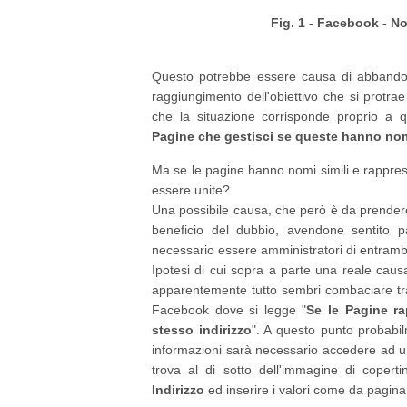
Fig. 1 - Facebook - N
Questo potrebbe essere causa di abbandon
raggiungimento dell'obiettivo che si protr
che la situazione corrisponde proprio a q
Pagine che gestisci se queste hanno nom
Ma se le pagine hanno nomi simili e rappr
essere unite?
Una possibile causa, che però è da prender
beneficio del dubbio, avendone sentito pa
necessario essere amministratori di entramb
Ipotesi di cui sopra a parte una reale cau
apparentemente tutto sembri combaciare tra
Facebook dove si legge "
Se le Pagine ra
stesso indirizzo
". A questo punto probabi
informazioni sarà necessario accedere ad u
trova al di sotto dell'immagine di coper
Indirizzo
ed inserire i valori come da pagina