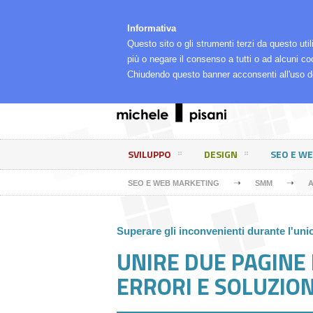
⌂
LA MIA RETE
CHI SONO, COSA FACCIO E PE
Informativa
Questo sito o gli strumenti terzi da questo util
più o negare il consenso a tutti o ad alcuni co
Chiudendo questo banner acconsenti all'uso d
SVILUPPO
DESIGN
SEO E W
➝
➝
SEO E WEB MARKETING
SMM
A
Superare gli inconvenienti durante l'un
UNIRE DUE PAGINE
ERRORI E SOLUZION