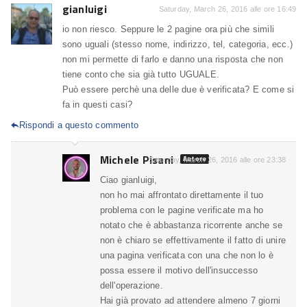
gianluigi
Saturday, March 26, 2016 alle ore 16:49
io non riesco. Seppure le 2 pagine ora più che simili
sono uguali (stesso nome, indirizzo, tel, categoria, ecc.)
non mi permette di farlo e danno una risposta che non
tiene conto che sia già tutto UGUALE.
Può essere perchè una delle due è verificata? E come si
fa in questi casi?
Rispondi a questo commento

Michele Pisani
Autore
Saturday, March 26, 2016 alle ore 23:38
Ciao gianluigi,
non ho mai affrontato direttamente il tuo
problema con le pagine verificate ma ho
notato che è abbastanza ricorrente anche se
non è chiaro se effettivamente il fatto di unire
una pagina verificata con una che non lo è
possa essere il motivo dell'insuccesso
dell'operazione.
Hai già provato ad attendere almeno 7 giorni