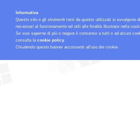
☰
Informativa
Questo sito o gli strumenti terzi da questo utilizzati si avvalgono d
necessari al funzionamento ed utili alle finalità illustrate nella cook
Se vuoi saperne di più o negare il consenso a tutti o ad alcuni coo
consulta la
cookie policy
.
Chiudendo questo banner acconsenti all'uso dei cookie.