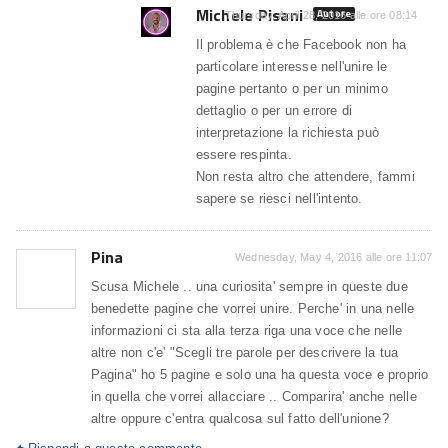
Michele Pisani
Autore
Thursday, April 28, 2016 alle ore 08:14
Il problema è che Facebook non ha
particolare interesse nell'unire le
pagine pertanto o per un minimo
dettaglio o per un errore di
interpretazione la richiesta può
essere respinta.
Non resta altro che attendere, fammi
sapere se riesci nell'intento.
Pina
Wednesday, May 4, 2016 alle ore 11:07
Scusa Michele .. una curiosita' sempre in queste due
benedette pagine che vorrei unire. Perche' in una nelle
informazioni ci sta alla terza riga una voce che nelle
altre non c'e' "Scegli tre parole per descrivere la tua
Pagina" ho 5 pagine e solo una ha questa voce e proprio
in quella che vorrei allacciare .. Comparira' anche nelle
altre oppure c'entra qualcosa sul fatto dell'unione?