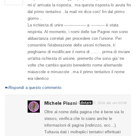
mi e' arrivata la risposta.. ma questa risposta lo avuta fin
dal primo tentativo ..la mail mi dice cosi' fin dal primo
giorno ..
La richiesta di unire ----------------- a ----------- è stata
respinta. Al momento, i nomi delle tue Pagine non sono
abbastanza correlati per procedere con l'unione. Per
consentire l'elaborazione delle unioni richieste, ti
preghiamo di modificare il nome di ........ prima di inviare
un'altra richiesta di unione. premetto che sono gia' tre
volte che cambio questo benedetto nome alternando
maiuscole e minuscole ..ma il primo tentativo il nome
era identico
Rispondi a questo commento

Michele Pisani
Autore
Wednesday, April 27, 2016 alle ore 00:08
Oltre al nome della pagina che è bene sia lo
stesso, verifica che lo siano anche le
informazioni di pagina (indirizzo, ecc...).
Tuttavia dati i molteplici tentativi effettuati