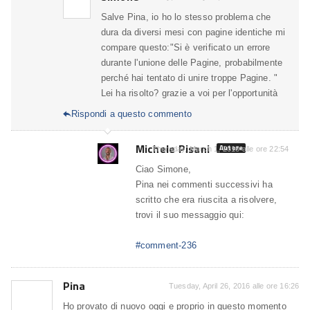
Salve Pina, io ho lo stesso problema che
dura da diversi mesi con pagine identiche mi
compare questo:"Si è verificato un errore
durante l'unione delle Pagine, probabilmente
perché hai tentato di unire troppe Pagine. "
Lei ha risolto? grazie a voi per l'opportunità
Rispondi a questo commento

Michele Pisani
Autore
Thursday, March 1, 2018 alle ore 22:54
Ciao Simone,
Pina nei commenti successivi ha
scritto che era riuscita a risolvere,
trovi il suo messaggio qui:
#comment-236
Pina
Tuesday, April 26, 2016 alle ore 16:26
Ho provato di nuovo oggi e proprio in questo momento