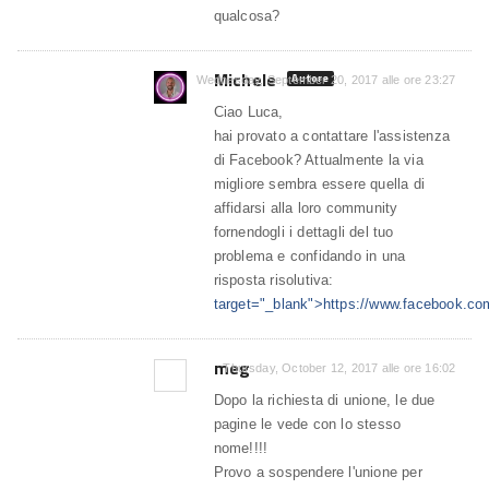
qualcosa?
Michele
Autore
Wednesday, September 20, 2017 alle ore 23:27
Ciao Luca,
hai provato a contattare l'assistenza
di Facebook? Attualmente la via
migliore sembra essere quella di
affidarsi alla loro community
fornendogli i dettagli del tuo
problema e confidando in una
risposta risolutiva:
target="_blank">https://www.facebook.co
meg
Thursday, October 12, 2017 alle ore 16:02
Dopo la richiesta di unione, le due
pagine le vede con lo stesso
nome!!!!
Provo a sospendere l'unione per