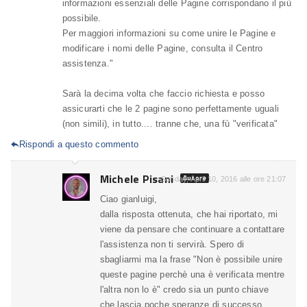
informazioni essenziali delle Pagine corrispondano il più
possibile.
Per maggiori informazioni su come unire le Pagine e
modificare i nomi delle Pagine, consulta il Centro
assistenza."
Sarà la decima volta che faccio richiesta e posso
assicurarti che le 2 pagine sono perfettamente uguali
(non simili), in tutto.... tranne che, una fù "verificata"
Rispondi a questo commento

Michele Pisani
Autore
Sunday, April 10, 2016 alle ore 21:07
Ciao gianluigi,
dalla risposta ottenuta, che hai riportato, mi
viene da pensare che continuare a contattare
l'assistenza non ti servirà. Spero di
sbagliarmi ma la frase "Non è possibile unire
queste pagine perchè una è verificata mentre
l'altra non lo è" credo sia un punto chiave
che lascia poche speranze di successo.