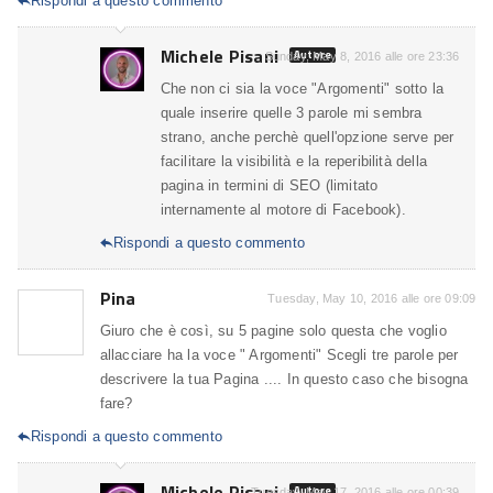
Rispondi a questo commento

Michele Pisani
Autore
Sunday, May 8, 2016 alle ore 23:36
Che non ci sia la voce "Argomenti" sotto la
quale inserire quelle 3 parole mi sembra
strano, anche perchè quell'opzione serve per
facilitare la visibilità e la reperibilità della
pagina in termini di SEO (limitato
internamente al motore di Facebook).
Rispondi a questo commento

Pina
Tuesday, May 10, 2016 alle ore 09:09
Giuro che è così, su 5 pagine solo questa che voglio
allacciare ha la voce " Argomenti" Scegli tre parole per
descrivere la tua Pagina .... In questo caso che bisogna
fare?
Rispondi a questo commento

Michele Pisani
Autore
Tuesday, May 17, 2016 alle ore 00:39