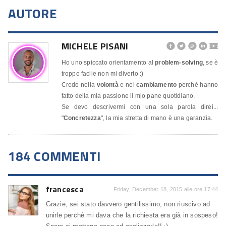
AUTORE
MICHELE PISANI




🎬
Ho uno spiccato orientamento al
problem-solving
, se è
troppo facile non mi diverto :)
Credo nella
volontà
e nel
cambiamento
perchè hanno
fatto della mia passione il mio pane quotidiano.
Se devo descrivermi con una sola parola direi...
"
Concretezza
", la mia stretta di mano è una garanzia.
184 COMMENTI
francesca
Friday, December 18, 2015 alle ore 17:44
Grazie, sei stato davvero gentilissimo, non riuscivo ad
unirle perchè mi dava che la richiesta era già in sospeso!