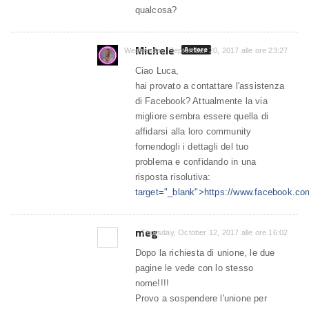
qualcosa?
Michele
Autore
Wednesday, September 20, 2017 alle ore 23:27
Ciao Luca,
hai provato a contattare l'assistenza
di Facebook? Attualmente la via
migliore sembra essere quella di
affidarsi alla loro community
fornendogli i dettagli del tuo
problema e confidando in una
risposta risolutiva:
target="_blank">https://www.facebook.co
meg
Thursday, October 12, 2017 alle ore 16:02
Dopo la richiesta di unione, le due
pagine le vede con lo stesso
nome!!!!
Provo a sospendere l'unione per