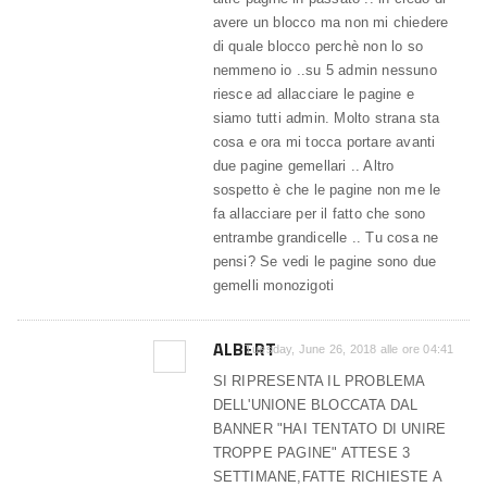
avere un blocco ma non mi chiedere
di quale blocco perchè non lo so
nemmeno io ..su 5 admin nessuno
riesce ad allacciare le pagine e
siamo tutti admin. Molto strana sta
cosa e ora mi tocca portare avanti
due pagine gemellari .. Altro
sospetto è che le pagine non me le
fa allacciare per il fatto che sono
entrambe grandicelle .. Tu cosa ne
pensi? Se vedi le pagine sono due
gemelli monozigoti
ALBERT
Tuesday, June 26, 2018 alle ore 04:41
SI RIPRESENTA IL PROBLEMA
DELL'UNIONE BLOCCATA DAL
BANNER "HAI TENTATO DI UNIRE
TROPPE PAGINE" ATTESE 3
SETTIMANE,FATTE RICHIESTE A