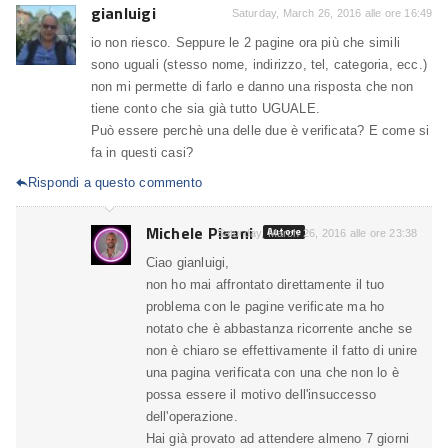
gianluigi
Saturday, March 26, 2016 alle ore 16:49
io non riesco. Seppure le 2 pagine ora più che simili
sono uguali (stesso nome, indirizzo, tel, categoria, ecc.)
non mi permette di farlo e danno una risposta che non
tiene conto che sia già tutto UGUALE.
Può essere perchè una delle due è verificata? E come si
fa in questi casi?
Rispondi a questo commento

Michele Pisani
Autore
Saturday, March 26, 2016 alle ore 23:38
Ciao gianluigi,
non ho mai affrontato direttamente il tuo
problema con le pagine verificate ma ho
notato che è abbastanza ricorrente anche se
non è chiaro se effettivamente il fatto di unire
una pagina verificata con una che non lo è
possa essere il motivo dell'insuccesso
dell'operazione.
Hai già provato ad attendere almeno 7 giorni