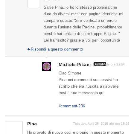
Salve Pina, io ho lo stesso problema che
dura da diversi mesi con pagine identiche mi
compare questo:"Si è verificato un errore
durante l'unione delle Pagine, probabilmente
perché hai tentato di unire troppe Pagine. "
Lei ha risolto? grazie a voi per l'opportunità
Rispondi a questo commento

Michele Pisani
Autore
Thursday, March 1, 2018 alle ore 22:54
Ciao Simone,
Pina nei commenti successivi ha
scritto che era riuscita a risolvere,
trovi il suo messaggio qui:
#comment-236
Pina
Tuesday, April 26, 2016 alle ore 16:26
Ho provato di nuovo oggi e proprio in questo momento