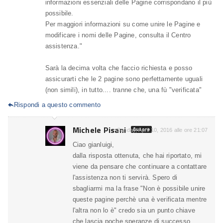
informazioni essenziali delle Pagine corrispondano il più
possibile.
Per maggiori informazioni su come unire le Pagine e
modificare i nomi delle Pagine, consulta il Centro
assistenza."
Sarà la decima volta che faccio richiesta e posso
assicurarti che le 2 pagine sono perfettamente uguali
(non simili), in tutto.... tranne che, una fù "verificata"
Rispondi a questo commento

Michele Pisani
Autore
Sunday, April 10, 2016 alle ore 21:07
Ciao gianluigi,
dalla risposta ottenuta, che hai riportato, mi
viene da pensare che continuare a contattare
l'assistenza non ti servirà. Spero di
sbagliarmi ma la frase "Non è possibile unire
queste pagine perchè una è verificata mentre
l'altra non lo è" credo sia un punto chiave
che lascia poche speranze di successo.