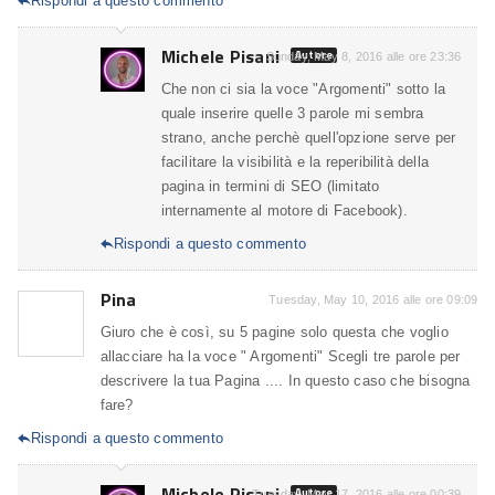
Rispondi a questo commento

Michele Pisani
Autore
Sunday, May 8, 2016 alle ore 23:36
Che non ci sia la voce "Argomenti" sotto la
quale inserire quelle 3 parole mi sembra
strano, anche perchè quell'opzione serve per
facilitare la visibilità e la reperibilità della
pagina in termini di SEO (limitato
internamente al motore di Facebook).
Rispondi a questo commento

Pina
Tuesday, May 10, 2016 alle ore 09:09
Giuro che è così, su 5 pagine solo questa che voglio
allacciare ha la voce " Argomenti" Scegli tre parole per
descrivere la tua Pagina .... In questo caso che bisogna
fare?
Rispondi a questo commento

Michele Pisani
Autore
Tuesday, May 17, 2016 alle ore 00:39