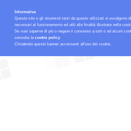
☰
Informativa
Questo sito o gli strumenti terzi da questo utilizzati si avvalgono d
necessari al funzionamento ed utili alle finalità illustrate nella cook
Se vuoi saperne di più o negare il consenso a tutti o ad alcuni coo
consulta la
cookie policy
.
Chiudendo questo banner acconsenti all'uso dei cookie.