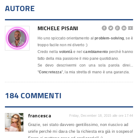
AUTORE
MICHELE PISANI




🎬
Ho uno spiccato orientamento al
problem-solving
, se è
troppo facile non mi diverto :)
Credo nella
volontà
e nel
cambiamento
perchè hanno
fatto della mia passione il mio pane quotidiano.
Se devo descrivermi con una sola parola direi...
"
Concretezza
", la mia stretta di mano è una garanzia.
184 COMMENTI
francesca
Friday, December 18, 2015 alle ore 17:44
Grazie, sei stato davvero gentilissimo, non riuscivo ad
unirle perchè mi dava che la richiesta era già in sospeso!