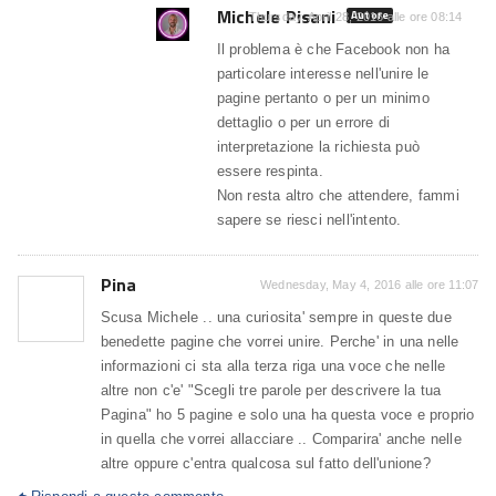
Michele Pisani
Autore
Thursday, April 28, 2016 alle ore 08:14
Il problema è che Facebook non ha
particolare interesse nell'unire le
pagine pertanto o per un minimo
dettaglio o per un errore di
interpretazione la richiesta può
essere respinta.
Non resta altro che attendere, fammi
sapere se riesci nell'intento.
Pina
Wednesday, May 4, 2016 alle ore 11:07
Scusa Michele .. una curiosita' sempre in queste due
benedette pagine che vorrei unire. Perche' in una nelle
informazioni ci sta alla terza riga una voce che nelle
altre non c'e' "Scegli tre parole per descrivere la tua
Pagina" ho 5 pagine e solo una ha questa voce e proprio
in quella che vorrei allacciare .. Comparira' anche nelle
altre oppure c'entra qualcosa sul fatto dell'unione?