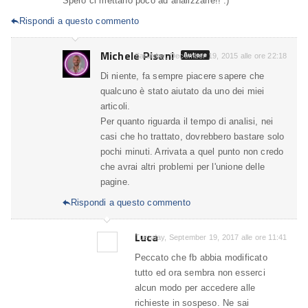
Spero ci mettano poco ad analizzarle!! :)
Rispondi a questo commento

Michele Pisani
Autore
Saturday, December 19, 2015 alle ore 22:18
Di niente, fa sempre piacere sapere che
qualcuno è stato aiutato da uno dei miei
articoli.
Per quanto riguarda il tempo di analisi, nei
casi che ho trattato, dovrebbero bastare solo
pochi minuti. Arrivata a quel punto non credo
che avrai altri problemi per l'unione delle
pagine.
Rispondi a questo commento

Luca
Tuesday, September 19, 2017 alle ore 11:41
Peccato che fb abbia modificato
tutto ed ora sembra non esserci
alcun modo per accedere alle
richieste in sospeso. Ne sai