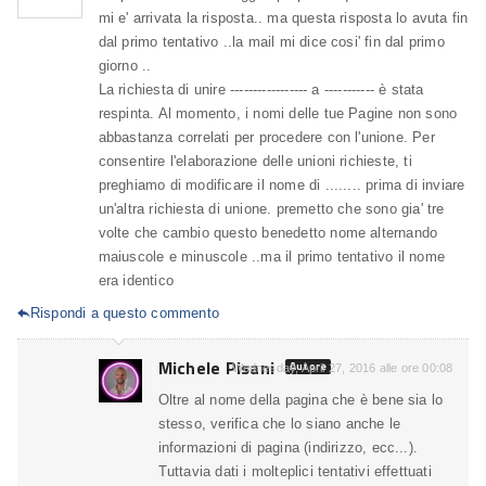
mi e' arrivata la risposta.. ma questa risposta lo avuta fin
dal primo tentativo ..la mail mi dice cosi' fin dal primo
giorno ..
La richiesta di unire ----------------- a ----------- è stata
respinta. Al momento, i nomi delle tue Pagine non sono
abbastanza correlati per procedere con l'unione. Per
consentire l'elaborazione delle unioni richieste, ti
preghiamo di modificare il nome di ........ prima di inviare
un'altra richiesta di unione. premetto che sono gia' tre
volte che cambio questo benedetto nome alternando
maiuscole e minuscole ..ma il primo tentativo il nome
era identico
Rispondi a questo commento

Michele Pisani
Autore
Wednesday, April 27, 2016 alle ore 00:08
Oltre al nome della pagina che è bene sia lo
stesso, verifica che lo siano anche le
informazioni di pagina (indirizzo, ecc...).
Tuttavia dati i molteplici tentativi effettuati