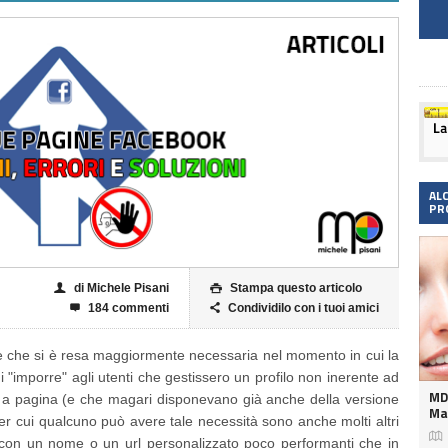
AL
PR
di Michele Pisani
Stampa questo articolo
👤

184 commenti
Condividilo con i tuoi amici


 che si è resa maggiormente necessaria nel momento in cui la
di "imporre" agli utenti che gestissero un profilo non inerente ad
MD
 a pagina (e che magari disponevano già anche della versione
Ma
i per cui qualcuno può avere tale necessità sono anche molti altri

on un nome o un url personalizzato poco performanti che in