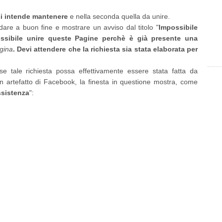
si intende mantenere
e nella seconda quella da unire.
re a buon fine e mostrare un avviso dal titolo "
Impossibile
ssibile unire queste Pagine perchè è già presente una
gina
. Devi attendere che la richiesta sia stata elaborata per
e tale richiesta possa effettivamente essere stata fatta da
n artefatto di Facebook, la finesta in questione mostra, come
ssistenza
":