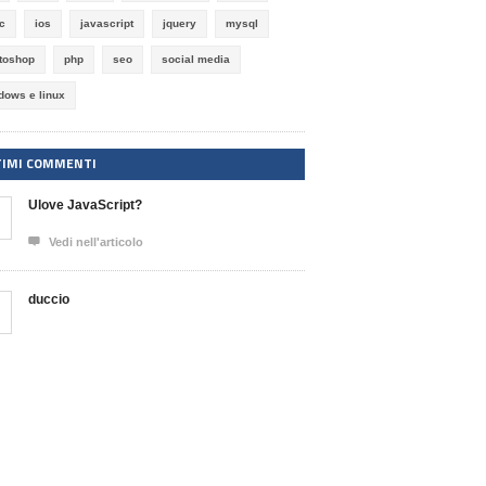
ic
ios
javascript
jquery
mysql
toshop
php
seo
social media
dows e linux
TIMI COMMENTI
Ulove JavaScript?

Vedi nell'articolo
duccio