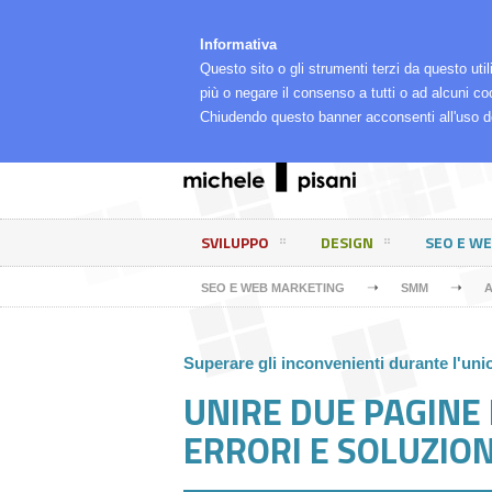
⌂
LA MIA RETE
CHI SONO, COSA FACCIO E PE
Informativa
Questo sito o gli strumenti terzi da questo util
più o negare il consenso a tutti o ad alcuni co
Chiudendo questo banner acconsenti all'uso d
SVILUPPO
DESIGN
SEO E W
➝
➝
SEO E WEB MARKETING
SMM
A
Superare gli inconvenienti durante l'un
UNIRE DUE PAGINE
ERRORI E SOLUZION