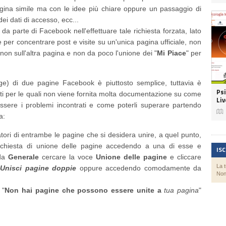
agina simile ma con le idee più chiare oppure un passaggio di
dei dati di accesso, ecc...
a parte di Facebook nell'effettuare tale richiesta forzata, lato
ne per concentrare post e visite su un'unica pagina ufficiale, non
non sull'altra pagina e non da poco l'unione dei "
Mi Piace
" per
ge) di due pagine Facebook è piuttosto semplice, tuttavia è
Ps
nti per le quali non viene fornita molta documentazione su come
Li
ssere i problemi incontrati e come poterli superare partendo

a:
tori di entrambe le pagine che si desidera unire, a quel punto,
 richiesta di unione delle pagine accedendo a una di esse e
IS
eda
Generale
cercare la voce
Unione delle pagine
e cliccare
La 
Unisci pagine doppie
oppure accedendo comodamente da
Non
 "
Non hai pagine che possono essere unite a
tua pagina
"