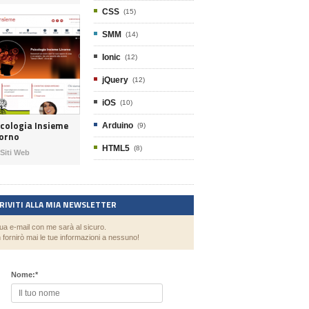
CSS
(15)
SMM
(14)
Ionic
(12)
jQuery
(12)
iOS
(10)
icologia Insieme
Arduino
(9)
vorno
HTML5
(8)
Siti Web
CRIVITI ALLA MIA NEWSLETTER
tua e-mail con me sarà al sicuro.
 fornirò mai le tue informazioni a nessuno!
Nome:
*