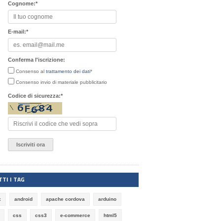
Cognome:
*
E-mail:
*
Conferma l'iscrizione:
Consenso al
trattamento dei dati
*
Consenso invio di materiale pubblicitario
Codice di sicurezza:
*
TI I TAG
x
android
apache cordova
arduino
css
css3
e-commerce
html5