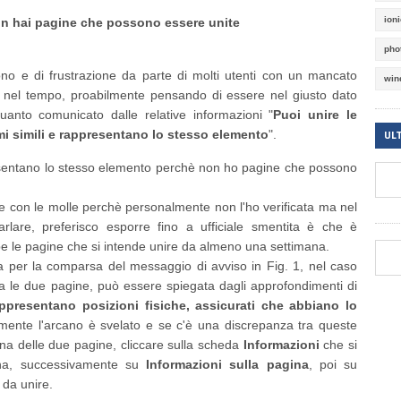
ion
on hai pagine che possono essere unite
pho
o e di frustrazione da parte di molti utenti con un mancato
win
ae nel tempo, proabilmente pensando di essere nel giusto dato
uanto comunicato dalle relative informazioni "
Puoi unire le
UL
i simili e rappresentano lo stesso elemento
".
esentano lo stesso elemento perchè non ho pagine che possono
e con le molle perchè personalmente non l'ho verificata ma nel
rlare, preferisco esporre fino a ufficiale smentita è che è
e le pagine che si intende unire da almeno una settimana.
sa per la comparsa del messaggio di avviso in Fig. 1, nel caso
 le due pagine, può essere spiegata dagli approfondimenti di
ppresentano posizioni fisiche, assicurati che abbiano lo
lmente l'arcano è svelato e se c'è una discrepanza tra queste
na delle due pagine, cliccare sulla scheda
Informazioni
che si
tina, successivamente su
Informazioni sulla pagina
, poi su
 da unire.