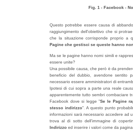
Fig. 1 - Facebook - N
Questo potrebbe essere causa di abbandon
raggiungimento dell'obiettivo che si protr
che la situazione corrisponde proprio a q
Pagine che gestisci se queste hanno nom
Ma se le pagine hanno nomi simili e rappr
essere unite?
Una possibile causa, che però è da prender
beneficio del dubbio, avendone sentito pa
necessario essere amministratori di entramb
Ipotesi di cui sopra a parte una reale cau
apparentemente tutto sembri combaciare tra
Facebook dove si legge "
Se le Pagine ra
stesso indirizzo
". A questo punto probabi
informazioni sarà necessario accedere ad u
trova al di sotto dell'immagine di coper
Indirizzo
ed inserire i valori come da pagina