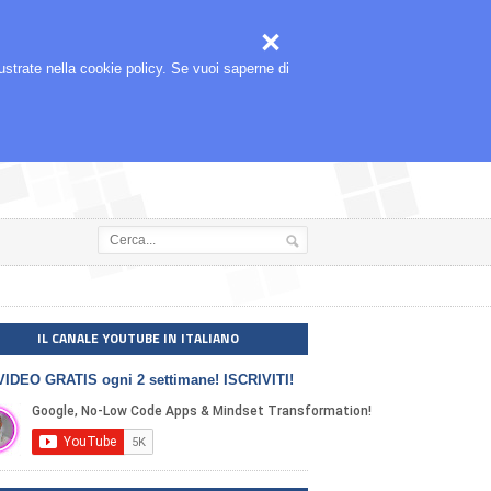



🎬
SEGUIMI ANCHE SU
llustrate nella cookie policy. Se vuoi saperne di
IL CANALE YOUTUBE IN ITALIANO
VIDEO GRATIS ogni 2 settimane! ISCRIVITI!