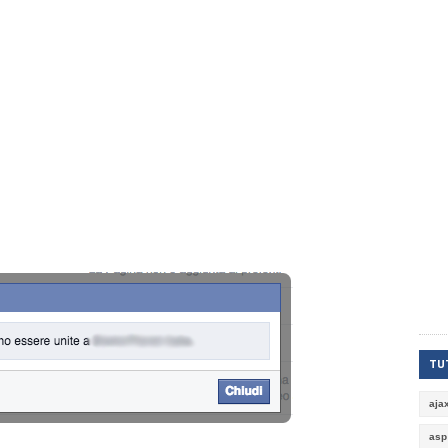
TUT
aja
asp