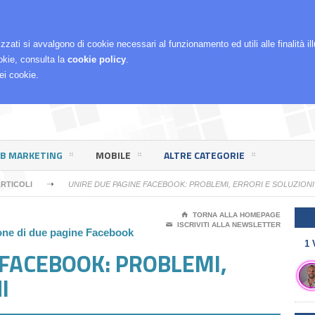
RCHÈ LO FACCIO
izzati si avvalgono di cookie necessari al funzionamento ed utili alle finalità i
okie, consulta la
cookie policy
.
ei cookie.
EB MARKETING
MOBILE
ALTRE CATEGORIE
➝
RTICOLI
UNIRE DUE PAGINE FACEBOOK: PROBLEMI, ERRORI E SOLUZIONI
⌂
TORNA ALLA HOMEPAGE
✉
ISCRIVITI ALLA NEWSLETTER
ione di due pagine Facebook
1 
 FACEBOOK: PROBLEMI,
I