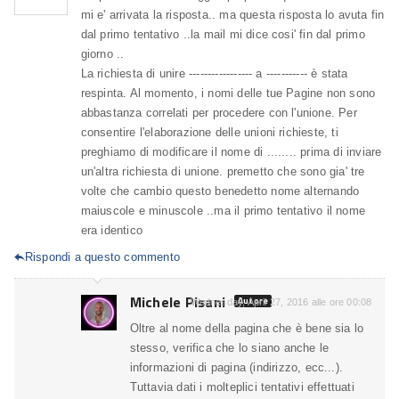
mi e' arrivata la risposta.. ma questa risposta lo avuta fin
dal primo tentativo ..la mail mi dice cosi' fin dal primo
giorno ..
La richiesta di unire ----------------- a ----------- è stata
respinta. Al momento, i nomi delle tue Pagine non sono
abbastanza correlati per procedere con l'unione. Per
consentire l'elaborazione delle unioni richieste, ti
preghiamo di modificare il nome di ........ prima di inviare
un'altra richiesta di unione. premetto che sono gia' tre
volte che cambio questo benedetto nome alternando
maiuscole e minuscole ..ma il primo tentativo il nome
era identico
Rispondi a questo commento

Michele Pisani
Autore
Wednesday, April 27, 2016 alle ore 00:08
Oltre al nome della pagina che è bene sia lo
stesso, verifica che lo siano anche le
informazioni di pagina (indirizzo, ecc...).
Tuttavia dati i molteplici tentativi effettuati