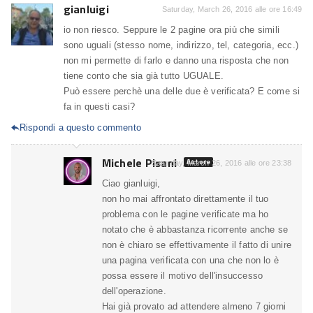
gianluigi
Saturday, March 26, 2016 alle ore 16:49
io non riesco. Seppure le 2 pagine ora più che simili
sono uguali (stesso nome, indirizzo, tel, categoria, ecc.)
non mi permette di farlo e danno una risposta che non
tiene conto che sia già tutto UGUALE.
Può essere perchè una delle due è verificata? E come si
fa in questi casi?
Rispondi a questo commento

Michele Pisani
Autore
Saturday, March 26, 2016 alle ore 23:38
Ciao gianluigi,
non ho mai affrontato direttamente il tuo
problema con le pagine verificate ma ho
notato che è abbastanza ricorrente anche se
non è chiaro se effettivamente il fatto di unire
una pagina verificata con una che non lo è
possa essere il motivo dell'insuccesso
dell'operazione.
Hai già provato ad attendere almeno 7 giorni