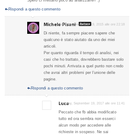
Spero ci mettano poco ad analizzarle!! :)
Rispondi a questo commento

Michele Pisani
Autore
Saturday, December 19, 2015 alle ore 22:18
Di niente, fa sempre piacere sapere che
qualcuno è stato aiutato da uno dei miei
articoli.
Per quanto riguarda il tempo di analisi, nei
casi che ho trattato, dovrebbero bastare solo
pochi minuti. Arrivata a quel punto non credo
che avrai altri problemi per l'unione delle
pagine.
Rispondi a questo commento

Luca
Tuesday, September 19, 2017 alle ore 11:41
Peccato che fb abbia modificato
tutto ed ora sembra non esserci
alcun modo per accedere alle
richieste in sospeso. Ne sai