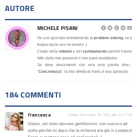
AUTORE
MICHELE PISANI




🎬
Ho uno spiccato orientamento al
problem-solving
, se è
troppo facile non mi diverto :)
Credo nella
volontà
e nel
cambiamento
perchè hanno
fatto della mia passione il mio pane quotidiano.
Se devo descrivermi con una sola parola direi...
"
Concretezza
", la mia stretta di mano è una garanzia.
184 COMMENTI
francesca
Friday, December 18, 2015 alle ore 17:44
Grazie, sei stato davvero gentilissimo, non riuscivo ad
unirle perchè mi dava che la richiesta era già in sospeso!