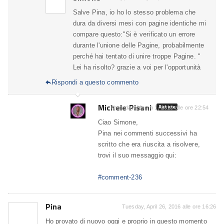
Salve Pina, io ho lo stesso problema che
dura da diversi mesi con pagine identiche mi
compare questo:"Si è verificato un errore
durante l'unione delle Pagine, probabilmente
perché hai tentato di unire troppe Pagine. "
Lei ha risolto? grazie a voi per l'opportunità
Rispondi a questo commento

Michele Pisani
Autore
Thursday, March 1, 2018 alle ore 22:54
Ciao Simone,
Pina nei commenti successivi ha
scritto che era riuscita a risolvere,
trovi il suo messaggio qui:
#comment-236
Pina
Tuesday, April 26, 2016 alle ore 16:26
Ho provato di nuovo oggi e proprio in questo momento