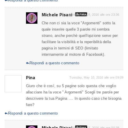
Rispondi a questo commento

Michele Pisani
Autore
Sunday, May 8, 2016 alle ore 23:36
Che non ci sia la voce "Argomenti" sotto la
quale inserire quelle 3 parole mi sembra
strano, anche perchè quell'opzione serve per
facilitare la visibilità e la reperibilità della
pagina in termini di SEO (limitato
internamente al motore di Facebook).
Rispondi a questo commento

Pina
Tuesday, May 10, 2016 alle ore 09:09
Giuro che è così, su 5 pagine solo questa che voglio
allacciare ha la voce " Argomenti" Scegli tre parole per
descrivere la tua Pagina .... In questo caso che bisogna
fare?
Rispondi a questo commento

Michele Pisani
Autore
Tuesday, May 17, 2016 alle ore 00:39