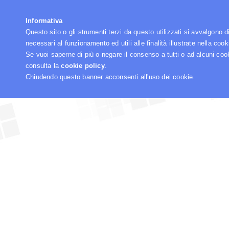
☰
Informativa
Questo sito o gli strumenti terzi da questo utilizzati si avvalgono d
necessari al funzionamento ed utili alle finalità illustrate nella cook
Se vuoi saperne di più o negare il consenso a tutti o ad alcuni coo
consulta la
cookie policy
.
Chiudendo questo banner acconsenti all'uso dei cookie.