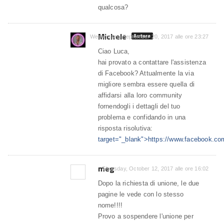
qualcosa?
Michele
Autore
Wednesday, September 20, 2017 alle ore 23:27
Ciao Luca,
hai provato a contattare l'assistenza
di Facebook? Attualmente la via
migliore sembra essere quella di
affidarsi alla loro community
fornendogli i dettagli del tuo
problema e confidando in una
risposta risolutiva:
target="_blank">https://www.facebook.co
meg
Thursday, October 12, 2017 alle ore 16:02
Dopo la richiesta di unione, le due
pagine le vede con lo stesso
nome!!!!
Provo a sospendere l'unione per