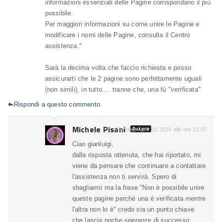
informazioni essenziali delle Pagine corrispondano il più
possibile.
Per maggiori informazioni su come unire le Pagine e
modificare i nomi delle Pagine, consulta il Centro
assistenza."
Sarà la decima volta che faccio richiesta e posso
assicurarti che le 2 pagine sono perfettamente uguali
(non simili), in tutto.... tranne che, una fù "verificata"
Rispondi a questo commento

Michele Pisani
Autore
Sunday, April 10, 2016 alle ore 21:07
Ciao gianluigi,
dalla risposta ottenuta, che hai riportato, mi
viene da pensare che continuare a contattare
l'assistenza non ti servirà. Spero di
sbagliarmi ma la frase "Non è possibile unire
queste pagine perchè una è verificata mentre
l'altra non lo è" credo sia un punto chiave
che lascia poche speranze di successo.