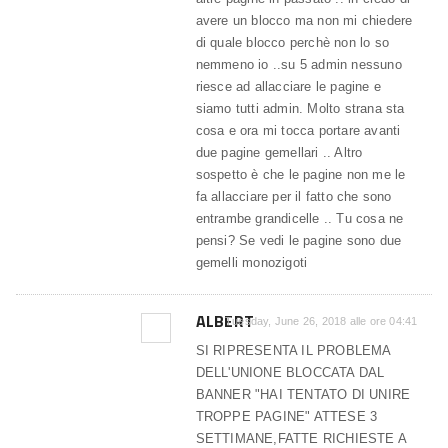
avere un blocco ma non mi chiedere
di quale blocco perchè non lo so
nemmeno io ..su 5 admin nessuno
riesce ad allacciare le pagine e
siamo tutti admin. Molto strana sta
cosa e ora mi tocca portare avanti
due pagine gemellari .. Altro
sospetto è che le pagine non me le
fa allacciare per il fatto che sono
entrambe grandicelle .. Tu cosa ne
pensi? Se vedi le pagine sono due
gemelli monozigoti
ALBERT
Tuesday, June 26, 2018 alle ore 04:41
SI RIPRESENTA IL PROBLEMA
DELL'UNIONE BLOCCATA DAL
BANNER "HAI TENTATO DI UNIRE
TROPPE PAGINE" ATTESE 3
SETTIMANE,FATTE RICHIESTE A