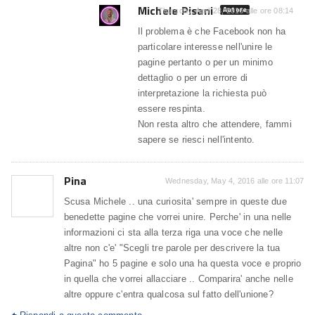
Michele Pisani
Autore
Thursday, April 28, 2016 alle ore 08:14
Il problema è che Facebook non ha
particolare interesse nell'unire le
pagine pertanto o per un minimo
dettaglio o per un errore di
interpretazione la richiesta può
essere respinta.
Non resta altro che attendere, fammi
sapere se riesci nell'intento.
Pina
Wednesday, May 4, 2016 alle ore 11:07
Scusa Michele .. una curiosita' sempre in queste due
benedette pagine che vorrei unire. Perche' in una nelle
informazioni ci sta alla terza riga una voce che nelle
altre non c'e' "Scegli tre parole per descrivere la tua
Pagina" ho 5 pagine e solo una ha questa voce e proprio
in quella che vorrei allacciare .. Comparira' anche nelle
altre oppure c'entra qualcosa sul fatto dell'unione?