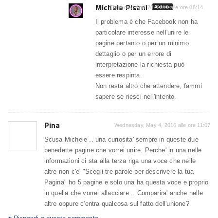
Michele Pisani
Autore
Thursday, April 28, 2016 alle ore 08:14
Il problema è che Facebook non ha
particolare interesse nell'unire le
pagine pertanto o per un minimo
dettaglio o per un errore di
interpretazione la richiesta può
essere respinta.
Non resta altro che attendere, fammi
sapere se riesci nell'intento.
Pina
Wednesday, May 4, 2016 alle ore 11:07
Scusa Michele .. una curiosita' sempre in queste due
benedette pagine che vorrei unire. Perche' in una nelle
informazioni ci sta alla terza riga una voce che nelle
altre non c'e' "Scegli tre parole per descrivere la tua
Pagina" ho 5 pagine e solo una ha questa voce e proprio
in quella che vorrei allacciare .. Comparira' anche nelle
altre oppure c'entra qualcosa sul fatto dell'unione?