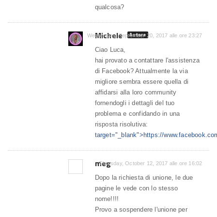
qualcosa?
Michele
Autore
Wednesday, September 20, 2017 alle ore 23:27
Ciao Luca,
hai provato a contattare l'assistenza
di Facebook? Attualmente la via
migliore sembra essere quella di
affidarsi alla loro community
fornendogli i dettagli del tuo
problema e confidando in una
risposta risolutiva:
target="_blank">https://www.facebook.co
meg
Thursday, October 12, 2017 alle ore 16:02
Dopo la richiesta di unione, le due
pagine le vede con lo stesso
nome!!!!
Provo a sospendere l'unione per