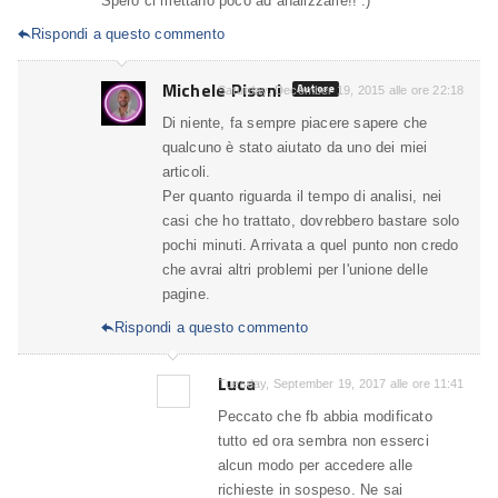
Spero ci mettano poco ad analizzarle!! :)
Rispondi a questo commento

Michele Pisani
Autore
Saturday, December 19, 2015 alle ore 22:18
Di niente, fa sempre piacere sapere che
qualcuno è stato aiutato da uno dei miei
articoli.
Per quanto riguarda il tempo di analisi, nei
casi che ho trattato, dovrebbero bastare solo
pochi minuti. Arrivata a quel punto non credo
che avrai altri problemi per l'unione delle
pagine.
Rispondi a questo commento

Luca
Tuesday, September 19, 2017 alle ore 11:41
Peccato che fb abbia modificato
tutto ed ora sembra non esserci
alcun modo per accedere alle
richieste in sospeso. Ne sai