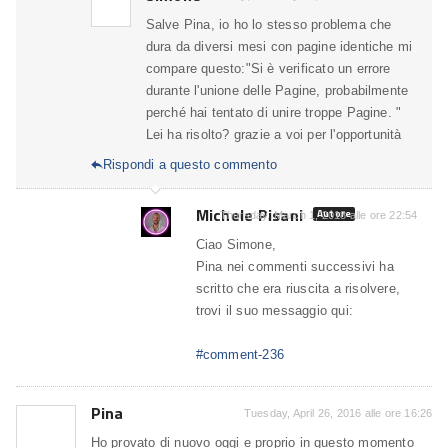
Salve Pina, io ho lo stesso problema che
dura da diversi mesi con pagine identiche mi
compare questo:"Si è verificato un errore
durante l'unione delle Pagine, probabilmente
perché hai tentato di unire troppe Pagine. "
Lei ha risolto? grazie a voi per l'opportunità
Rispondi a questo commento

Michele Pisani
Autore
Thursday, March 1, 2018 alle ore 22:54
Ciao Simone,
Pina nei commenti successivi ha
scritto che era riuscita a risolvere,
trovi il suo messaggio qui:
#comment-236
Pina
Tuesday, April 26, 2016 alle ore 16:26
Ho provato di nuovo oggi e proprio in questo momento