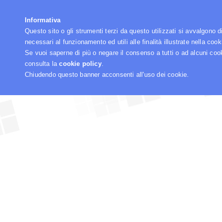
☰
Informativa
Questo sito o gli strumenti terzi da questo utilizzati si avvalgono d
necessari al funzionamento ed utili alle finalità illustrate nella cook
Se vuoi saperne di più o negare il consenso a tutti o ad alcuni coo
consulta la
cookie policy
.
Chiudendo questo banner acconsenti all'uso dei cookie.