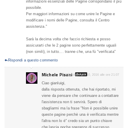
informazioni essenziali delle Pagine corrispondano il più
possibile.
Per maggiori informazioni su come unire le Pagine e
modificare i nomi delle Pagine, consulta il Centro
assistenza."
Sarà la decima volta che faccio richiesta e posso
assicurarti che le 2 pagine sono perfettamente uguali
(non simili), in tutto.... tranne che, una fù "verificata"
Rispondi a questo commento

Michele Pisani
Autore
Sunday, April 10, 2016 alle ore 21:07
Ciao gianluigi,
dalla risposta ottenuta, che hai riportato, mi
viene da pensare che continuare a contattare
l'assistenza non ti servirà. Spero di
sbagliarmi ma la frase "Non è possibile unire
queste pagine perchè una è verificata mentre
l'altra non lo è" credo sia un punto chiave
che lascia poche speranze di successo.