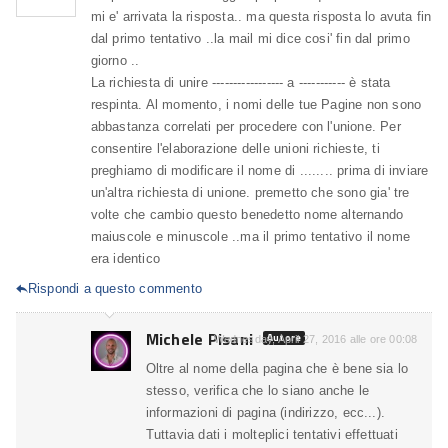
mi e' arrivata la risposta.. ma questa risposta lo avuta fin
dal primo tentativo ..la mail mi dice cosi' fin dal primo
giorno ..
La richiesta di unire ----------------- a ----------- è stata
respinta. Al momento, i nomi delle tue Pagine non sono
abbastanza correlati per procedere con l'unione. Per
consentire l'elaborazione delle unioni richieste, ti
preghiamo di modificare il nome di ........ prima di inviare
un'altra richiesta di unione. premetto che sono gia' tre
volte che cambio questo benedetto nome alternando
maiuscole e minuscole ..ma il primo tentativo il nome
era identico
Rispondi a questo commento

Michele Pisani
Autore
Wednesday, April 27, 2016 alle ore 00:08
Oltre al nome della pagina che è bene sia lo
stesso, verifica che lo siano anche le
informazioni di pagina (indirizzo, ecc...).
Tuttavia dati i molteplici tentativi effettuati