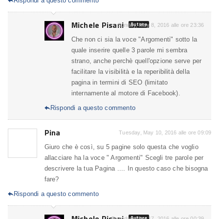
Rispondi a questo commento

Michele Pisani
Autore
Sunday, May 8, 2016 alle ore 23:36
Che non ci sia la voce "Argomenti" sotto la
quale inserire quelle 3 parole mi sembra
strano, anche perchè quell'opzione serve per
facilitare la visibilità e la reperibilità della
pagina in termini di SEO (limitato
internamente al motore di Facebook).
Rispondi a questo commento

Pina
Tuesday, May 10, 2016 alle ore 09:09
Giuro che è così, su 5 pagine solo questa che voglio
allacciare ha la voce " Argomenti" Scegli tre parole per
descrivere la tua Pagina .... In questo caso che bisogna
fare?
Rispondi a questo commento

Michele Pisani
Autore
Tuesday, May 17, 2016 alle ore 00:39