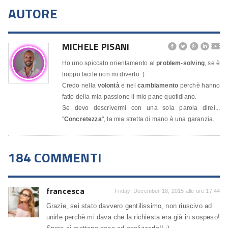
AUTORE
MICHELE PISANI




🎬
Ho uno spiccato orientamento al
problem-solving
, se è
troppo facile non mi diverto :)
Credo nella
volontà
e nel
cambiamento
perchè hanno
fatto della mia passione il mio pane quotidiano.
Se devo descrivermi con una sola parola direi...
"
Concretezza
", la mia stretta di mano è una garanzia.
184 COMMENTI
francesca
Friday, December 18, 2015 alle ore 17:44
Grazie, sei stato davvero gentilissimo, non riuscivo ad
unirle perchè mi dava che la richiesta era già in sospeso!