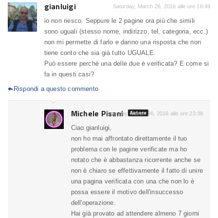
gianluigi
Saturday, March 26, 2016 alle ore 16:49
io non riesco. Seppure le 2 pagine ora più che simili
sono uguali (stesso nome, indirizzo, tel, categoria, ecc.)
non mi permette di farlo e danno una risposta che non
tiene conto che sia già tutto UGUALE.
Può essere perchè una delle due è verificata? E come si
fa in questi casi?
Rispondi a questo commento

Michele Pisani
Autore
Saturday, March 26, 2016 alle ore 23:38
Ciao gianluigi,
non ho mai affrontato direttamente il tuo
problema con le pagine verificate ma ho
notato che è abbastanza ricorrente anche se
non è chiaro se effettivamente il fatto di unire
una pagina verificata con una che non lo è
possa essere il motivo dell'insuccesso
dell'operazione.
Hai già provato ad attendere almeno 7 giorni