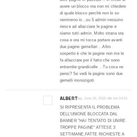
avere un blocco ma non mi chiedere
di quale blocco perchè non lo so
nemmeno io ..su 5 admin nessuno
riesce ad allacciare le pagine e
siamo tutti admin. Molto strana sta
cosa e ora mi tocca portare avanti
due pagine gemellari .. Altro
sospetto è che le pagine non me le
fa allacciare per il fatto che sono
entrambe grandicelle .. Tu cosa ne
pensi? Se vedi le pagine sono due
gemelli monozigoti
ALBERT
Tuesday, June 26, 2018 alle ore 04:41
SI RIPRESENTA IL PROBLEMA
DELL'UNIONE BLOCCATA DAL
BANNER "HAI TENTATO DI UNIRE
TROPPE PAGINE" ATTESE 3
SETTIMANE,FATTE RICHIESTE A