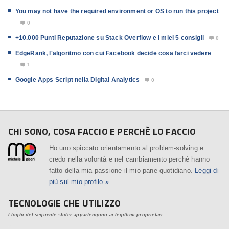
You may not have the required environment or OS to run this project
0

+10.000 Punti Reputazione su Stack Overflow e i miei 5 consigli
0

EdgeRank, l'algoritmo con cui Facebook decide cosa farci vedere
1

Google Apps Script nella Digital Analytics
0

CHI SONO, COSA FACCIO E PERCHÈ LO FACCIO
Ho uno spiccato orientamento al problem-solving e
credo nella volontà e nel cambiamento perchè hanno
fatto della mia passione il mio pane quotidiano.
Leggi di
più sul mio profilo »
TECNOLOGIE CHE UTILIZZO
I loghi del seguente slider appartengono ai legittimi proprietari