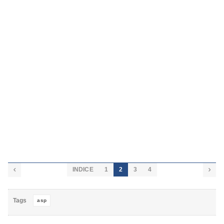
INDICE
1
2
3
4


Tags
asp