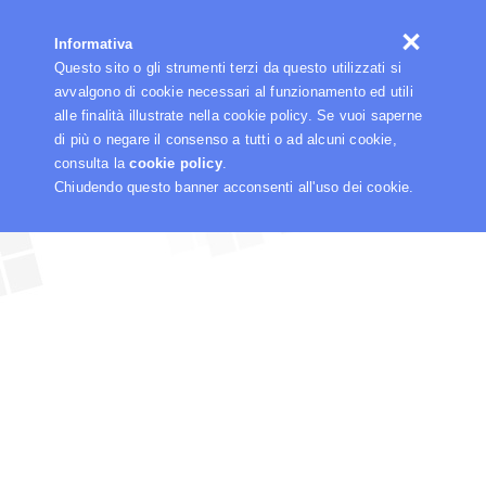
☰
Informativa
Questo sito o gli strumenti terzi da questo utilizzati si
avvalgono di cookie necessari al funzionamento ed utili
alle finalità illustrate nella cookie policy. Se vuoi saperne
di più o negare il consenso a tutti o ad alcuni cookie,
consulta la
cookie policy
.
Chiudendo questo banner acconsenti all'uso dei cookie.