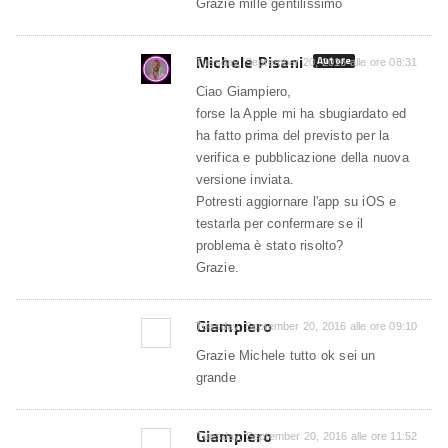
Grazie mille gentilissimo
Michele Pisani
Autore
Tuesday, September 20, 2016 alle ore 08:31
Ciao Giampiero,
forse la Apple mi ha sbugiardato ed
ha fatto prima del previsto per la
verifica e pubblicazione della nuova
versione inviata.
Potresti aggiornare l'app su iOS e
testarla per confermare se il
problema è stato risolto?
Grazie.
Giampiero
Tuesday, September 20, 2016 alle ore 09:10
Grazie Michele tutto ok sei un
grande
Giampiero
Tuesday, September 20, 2016 alle ore 11:52