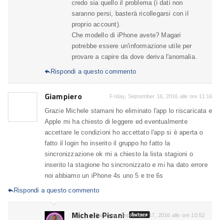
credo sia quello il problema (i dati non
saranno persi, basterà ricollegarsi con il
proprio account).
Che modello di iPhone avete? Magari
potrebbe essere un'informazione utile per
provare a capire da dove deriva l'anomalia.
Rispondi a questo commento

Giampiero
Friday, September 16, 2016 alle ore 11:16
Grazie Michele stamani ho eliminato l'app lo riscaricata e
Apple mi ha chiesto di leggere ed eventualmente
accettare le condizioni ho accettato l'app si è aperta o
fatto il login ho inserito il gruppo ho fatto la
sincronizzazione ok mi a chiesto la lista stagioni o
inserito la stagione ho sincronizzato e mi ha dato errore
noi abbiamo un iPhone 4s uno 5 e tre 6s
Rispondi a questo commento

Michele Pisani
Autore
Saturday, September 17, 2016 alle ore 10:52