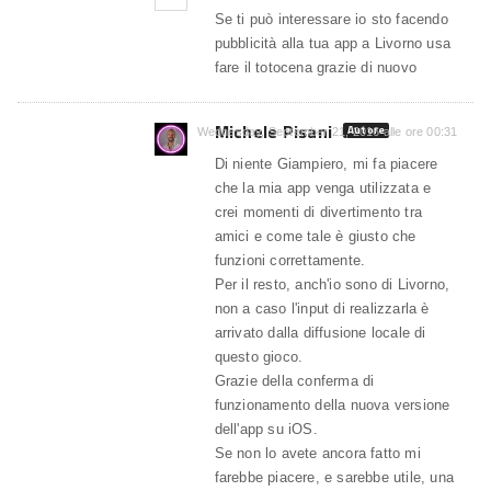
Se ti può interessare io sto facendo
pubblicità alla tua app a Livorno usa
fare il totocena grazie di nuovo
Michele Pisani
Autore
Wednesday, September 21, 2016 alle ore 00:31
Di niente Giampiero, mi fa piacere
che la mia app venga utilizzata e
crei momenti di divertimento tra
amici e come tale è giusto che
funzioni correttamente.
Per il resto, anch'io sono di Livorno,
non a caso l'input di realizzarla è
arrivato dalla diffusione locale di
questo gioco.
Grazie della conferma di
funzionamento della nuova versione
dell'app su iOS.
Se non lo avete ancora fatto mi
farebbe piacere, e sarebbe utile, una