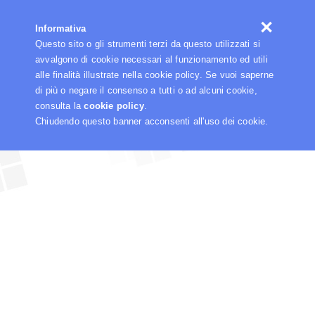
☰
Informativa
Questo sito o gli strumenti terzi da questo utilizzati si
avvalgono di cookie necessari al funzionamento ed utili
alle finalità illustrate nella cookie policy. Se vuoi saperne
di più o negare il consenso a tutti o ad alcuni cookie,
consulta la
cookie policy
.
Chiudendo questo banner acconsenti all'uso dei cookie.