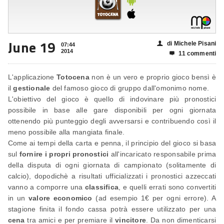
June 19
di Michele Pisani
👤
07:44
2014
11 commenti

L'applicazione
Totocena
non è un vero e proprio gioco bensì è
il
gestionale
del famoso gioco di gruppo dall'omonimo nome.
L'obiettivo del gioco è quello di indovinare più pronostici
possibile in base alle gare disponibili per ogni giornata
ottenendo più punteggio degli avversarsi e contribuendo così il
meno possibile alla mangiata finale.
Come ai tempi della carta e penna, il principio del gioco si basa
sul
fornire i propri pronostici
all'incaricato responsabile prima
della disputa di ogni giornata di campionato (solitamente di
calcio), dopodichè a risultati ufficializzati i pronostici azzeccati
vanno a comporre una
classifica
, e quelli errati sono convertiti
in un
valore economico
(ad esempio 1€ per ogni errore). A
stagione finita il fondo cassa potrà essere utilizzato per una
cena
tra amici e per premiare il
vincitore
. Da non dimenticarsi