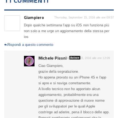
11 COMMENTI
Giampiero
Thursday, September 15, 2016 alle ore 08:57
Dopo qualche settimana l'app su iOS non funziona più
non solo a me urge un aggiornamento della stessa per
ios
Rispondi a questo commento

Michele Pisani
Autore
Thursday, September 15, 2016 alle ore 12:09
Ciao Giampiero,
grazie della segnalazione.
Ho appena provato su un iPhone 4S e l'app
si apre e si naviga correttamente.
A livello tecnico non ho apportato alcun
aggiornamento, probabilmente era una
questione di approvazione di nuove norme
per gli sviluppatori per le quali Apple
costringe ad aderire, pena il blocco delle app.
Potresti gentilmente confermarmi che la