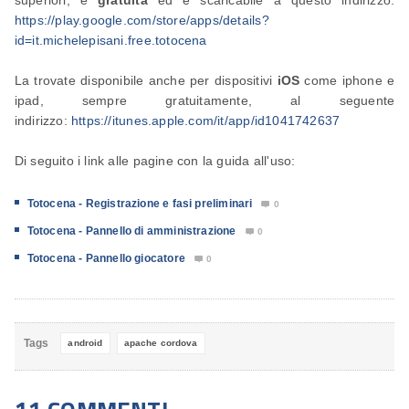
superiori, è
gratuita
ed è scaricabile a questo indirizzo:
https://play.google.com/store/apps/details?
id=it.michelepisani.free.totocena
La trovate disponibile anche per dispositivi
iOS
come iphone e
ipad, sempre gratuitamente, al seguente
indirizzo:
https://itunes.apple.com/it/app/id1041742637
Di seguito i link alle pagine con la guida all'uso:
Totocena - Registrazione e fasi preliminari
0

Totocena - Pannello di amministrazione
0

Totocena - Pannello giocatore
0

Tags
android
apache cordova