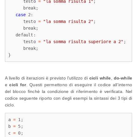
      testo 
=
"la somma risulta 1"
;

      break;

case
 2:

      testo 
=
"la somma risulta 2"
;

      break;

   default:

      testo 
=
"la somma risulta superiore a 2"
;

      break;

}
A livello di iterazioni è previsto l'utilizzo di
cicli while
,
do-while
e
cicli for
. Questi permettono di eseguire il codice all'interno
del blocco finchè la condizione di riferimento è verificata. Nel
codice seguente riporto con degli esempi la sintassi dei 3 tipi di
ciclo.
a 
=
 1;

b 
=
 5;

c 
=
 0;
