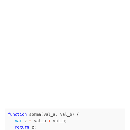
function
 somma(val_a, val_b) {

var
 z 
=
 val_a 
+
 val_b;

return
 z;
