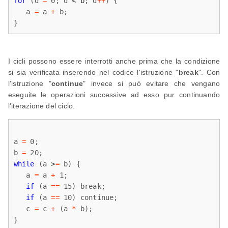
for
 (d 
=
 0; d 
< b
; d
+
+
) {

   a 
=
 a 
+
 b;

}
I cicli possono essere interrotti anche prima che la condizione
si sia verificata inserendo nel codice l'istruzione "
break
". Con
l'istruzione "
continue
" invece si può evitare che vengano
eseguite le operazioni successive ad esso pur continuando
l'iterazione del ciclo.
a 
=
 0;

b 
=
while
 (a 
>
=
 b) {

   a 
=
 a 
+
 1;

if
 (a 
=
=
 15) break;

if
 (a 
=
=
 10) continue;

   c 
=
 c 
+
 (a 
*
 b); 
