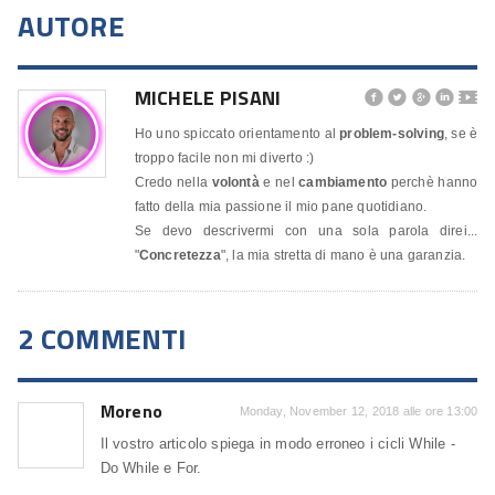
AUTORE
MICHELE PISANI




🎬
Ho uno spiccato orientamento al
problem-solving
, se è
troppo facile non mi diverto :)
Credo nella
volontà
e nel
cambiamento
perchè hanno
fatto della mia passione il mio pane quotidiano.
Se devo descrivermi con una sola parola direi...
"
Concretezza
", la mia stretta di mano è una garanzia.
2 COMMENTI
Moreno
Monday, November 12, 2018 alle ore 13:00
Il vostro articolo spiega in modo erroneo i cicli While -
Do While e For.