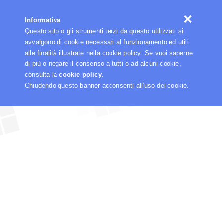
☰
Informativa
Questo sito o gli strumenti terzi da questo utilizzati si
avvalgono di cookie necessari al funzionamento ed utili
alle finalità illustrate nella cookie policy. Se vuoi saperne
di più o negare il consenso a tutti o ad alcuni cookie,
consulta la
cookie policy
.
Chiudendo questo banner acconsenti all'uso dei cookie.