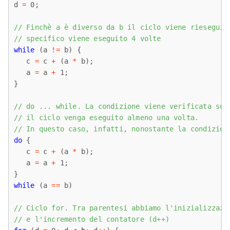
d 
=
 0;

// Finchè a è diverso da b il ciclo viene rieseguit
// specifico viene eseguito 4 volte
while
 (a 
!
=
 b) {

   c 
=
 c 
+
 (a 
*
 b); 

   a 
=
 a 
+
 1;

}

// do ... while. La condizione viene verificata suc
// il ciclo venga eseguito almeno una volta.
// In questo caso, infatti, nonostante la condizion
do
 {

   c 
=
 c 
+
 (a 
*
 b);

   a 
=
 a 
+
 1;

while
 (a 
=
=
 b)

// Ciclo for. Tra parentesi abbiamo l'inizializzazi
// e l'incremento del contatore (d++)