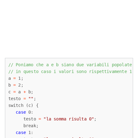
// Poniamo che a e b siano due variabili popolate d
// in questo caso i valori sono rispettivamente 1 e
a 
=
 1;

b 
=
 2;

c 
=
 a 
+
 b;

testo 
=
""
;

switch (c) {

case
 0:

      testo 
=
"la somma risulta 0"
;

      break;

case
 1:
