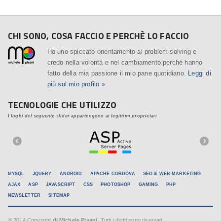
CHI SONO, COSA FACCIO E PERCHÈ LO FACCIO
Ho uno spiccato orientamento al problem-solving e
credo nella volontà e nel cambiamento perchè hanno
fatto della mia passione il mio pane quotidiano.
Leggi di
più sul mio profilo »
TECNOLOGIE CHE UTILIZZO
I loghi del seguente slider appartengono ai legittimi proprietari
MYSQL
JQUERY
ANDROID
APACHE CORDOVA
SEO & WEB MARKETING
AJAX
ASP
JAVASCRIPT
CSS
PHOTOSHOP
GAMING
PHP
NEWSLETTER
SITEMAP
© 2014 Copyright
di Michele Pisani
. Tutti i diritti sono riservati.