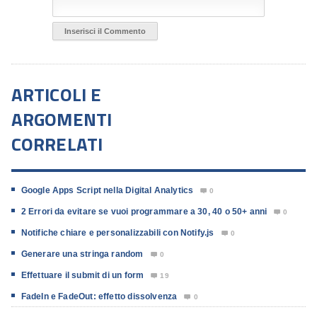
ARTICOLI E
ARGOMENTI
CORRELATI
Google Apps Script nella Digital Analytics
0

2 Errori da evitare se vuoi programmare a 30, 40 o 50+ anni
0

Notifiche chiare e personalizzabili con Notify.js
0

Generare una stringa random
0

Effettuare il submit di un form
19

FadeIn e FadeOut: effetto dissolvenza
0
