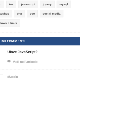
ic
ios
javascript
jquery
mysql
toshop
php
seo
social media
dows e linux
TIMI COMMENTI
Ulove JavaScript?

Vedi nell'articolo
duccio