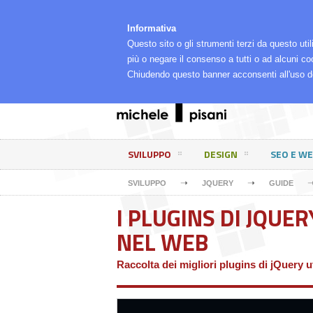
⌂
LA MIA RETE
CHI SONO, COSA FACCIO E PE
Informativa
Questo sito o gli strumenti terzi da questo util
più o negare il consenso a tutti o ad alcuni co
Chiudendo questo banner acconsenti all'uso d
SVILUPPO
DESIGN
SEO E W
➝
➝
SVILUPPO
JQUERY
GUIDE
I PLUGINS DI JQUER
NEL WEB
Raccolta dei migliori plugins di jQuery u