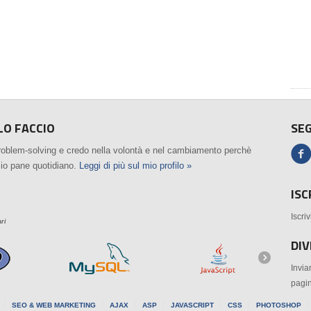
LO FACCIO
SEG
roblem-solving e credo nella volontà e nel cambiamento perchè
mio pane quotidiano.
Leggi di più sul mio profilo »
ISC
Iscri
ari
DI
Invia
pagi
SEO & WEB MARKETING
AJAX
ASP
JAVASCRIPT
CSS
PHOTOSHOP