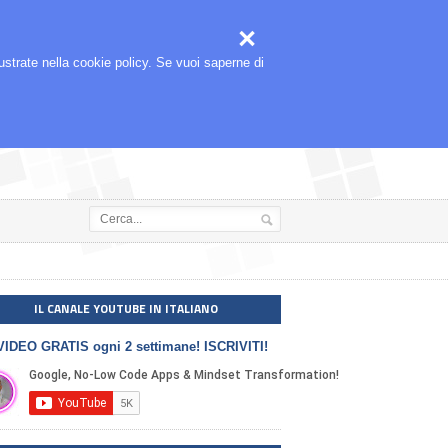



🎬
SEGUIMI ANCHE SU
llustrate nella cookie policy. Se vuoi saperne di
IL CANALE YOUTUBE IN ITALIANO
VIDEO GRATIS ogni 2 settimane! ISCRIVITI!