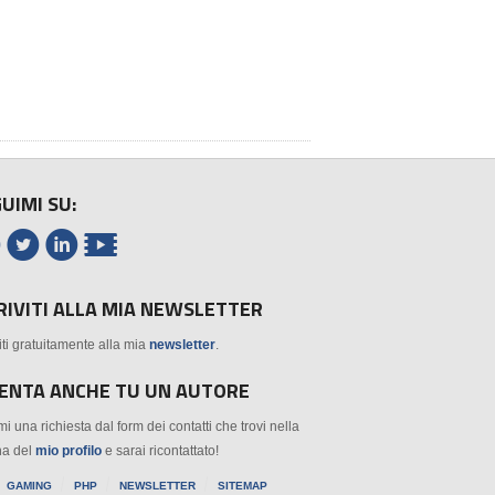
UIMI SU:



🎬
RIVITI ALLA MIA NEWSLETTER
viti gratuitamente alla mia
newsletter
.
VENTA ANCHE TU UN AUTORE
mi una richiesta dal form dei contatti che trovi nella
na del
mio profilo
e sarai ricontattato!
GAMING
PHP
NEWSLETTER
SITEMAP