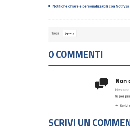
Notifiche chiare e personalizzabili con Notify.js
Tags
jquery
0 COMMENTI
Non 

Nessuno h
tu per pr

Scriv
SCRIVI UN COMME