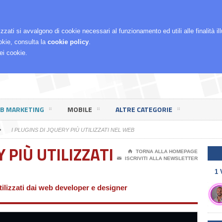
RCHÈ LO FACCIO
izzati si avvalgono di cookie necessari al funzionamento ed utili alle finalità i
okie, consulta la
cookie policy
.
ei cookie.
EB MARKETING
MOBILE
ALTRE CATEGORIE
➝
I PLUGINS DI JQUERY PIÙ UTILIZZATI NEL WEB
Y PIÙ UTILIZZATI
⌂
TORNA ALLA HOMEPAGE
✉
ISCRIVITI ALLA NEWSLETTER
1 
tilizzati dai web developer e designer