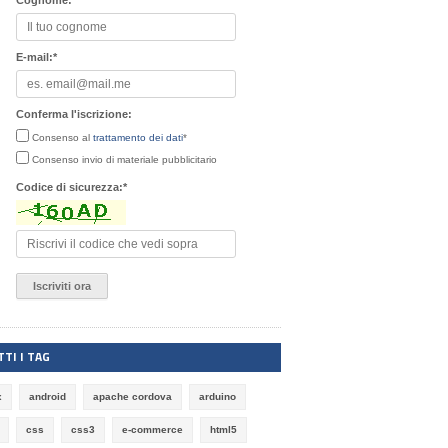
Cognome:
*
E-mail:
*
Conferma l'iscrizione:
Consenso al
trattamento dei dati
*
Consenso invio di materiale pubblicitario
Codice di sicurezza:
*
TI I TAG
x
android
apache cordova
arduino
css
css3
e-commerce
html5