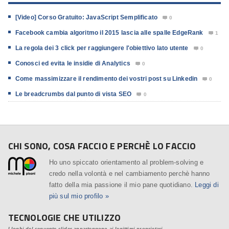
[Video] Corso Gratuito: JavaScript Semplificato
0

Facebook cambia algoritmo il 2015 lascia alle spalle EdgeRank
1

La regola dei 3 click per raggiungere l'obiettivo lato utente
0

Conosci ed evita le insidie di Analytics
0

Come massimizzare il rendimento dei vostri post su Linkedin
0

Le breadcrumbs dal punto di vista SEO
0

CHI SONO, COSA FACCIO E PERCHÈ LO FACCIO
Ho uno spiccato orientamento al problem-solving e
credo nella volontà e nel cambiamento perchè hanno
fatto della mia passione il mio pane quotidiano.
Leggi di
più sul mio profilo »
TECNOLOGIE CHE UTILIZZO
I loghi del seguente slider appartengono ai legittimi proprietari