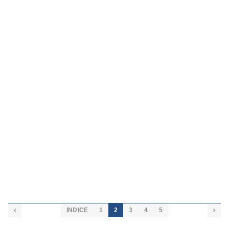
INDICE
1
2
3
4
5

