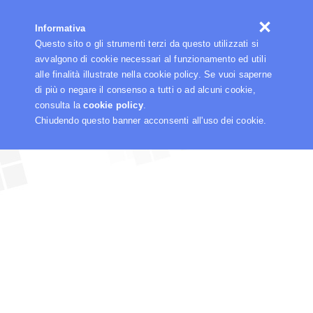
☰
Informativa
Questo sito o gli strumenti terzi da questo utilizzati si
avvalgono di cookie necessari al funzionamento ed utili
alle finalità illustrate nella cookie policy. Se vuoi saperne
di più o negare il consenso a tutti o ad alcuni cookie,
consulta la
cookie policy
.
Chiudendo questo banner acconsenti all'uso dei cookie.