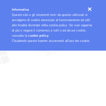
☰
Informativa
Questo sito o gli strumenti terzi da questo utilizzati si
avvalgono di cookie necessari al funzionamento ed utili
alle finalità illustrate nella cookie policy. Se vuoi saperne
di più o negare il consenso a tutti o ad alcuni cookie,
consulta la
cookie policy
.
Chiudendo questo banner acconsenti all'uso dei cookie.